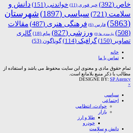
دانش و
خاص
(392)
خواندنی
(151)
خبر فوری
(11)
شهرستان
سیاسی
(1897)
سلامت
(721)
(5863)
فرهنگی هنری
(487)
مقالات
فارس
(6)
ورزشی
(827)
(508)
گالری
پیام
(18)
نیازمندی ها
(0)
تصاویر
(150)
گرافیک
(114)
گوناگون
(53)
خانه
تماس با ما
تمام حقوق مادی و معنوی این سایت محفوظ می باشد و استفاده از
مطالب با ذکر منبع بلامانع است.
DESIGNE BY:
SP Agency
×
سیاسی
اجتماعی
حوادث، انتظامی
بازار
طلا و ارز
خودرو
دانش و سلامت