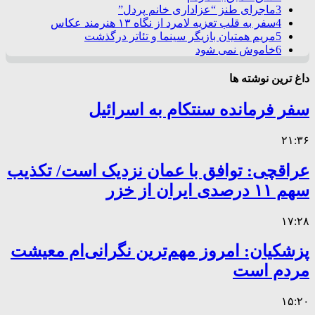
3
ماجرای طنز “عزاداری خانم پردل”
4
سفر به قلب تعزیه لامرد از نگاه ۱۳ هنرمند عکاس
5
مریم همتیان بازیگر سینما و تئاتر درگذشت
6
خاموش نمی شود
داغ ترین نوشته ها
سفر فرمانده سنتکام به اسرائیل
۲۱:۳۶
عراقچی: توافق با عمان نزدیک است/ تکذیب
سهم ۱۱ درصدی ایران از خزر
۱۷:۲۸
پزشکیان: امروز مهم‌ترین نگرانی‌ام معیشت
مردم است
۱۵:۲۰