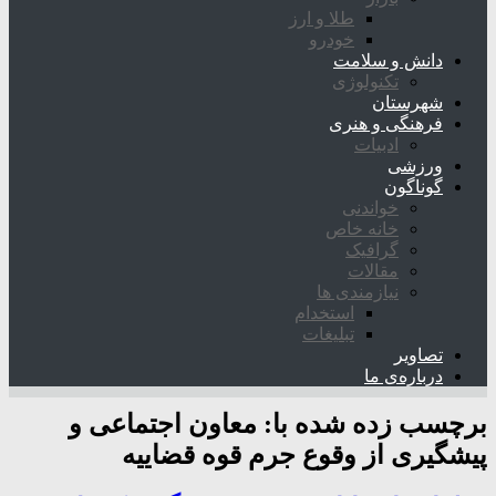
طلا و ارز
خودرو
دانش و سلامت
تکنولوژی
شهرستان
فرهنگی و هنری
ادبیات
ورزشی
گوناگون
خواندنی
خانه خاص
گرافیک
مقالات
نیازمندی ها
استخدام
تبلیغات
تصاویر
درباره‌ی ما
برچسب زده شده با:
معاون اجتماعی و
پیشگیری از وقوع جرم قوه قضاییه