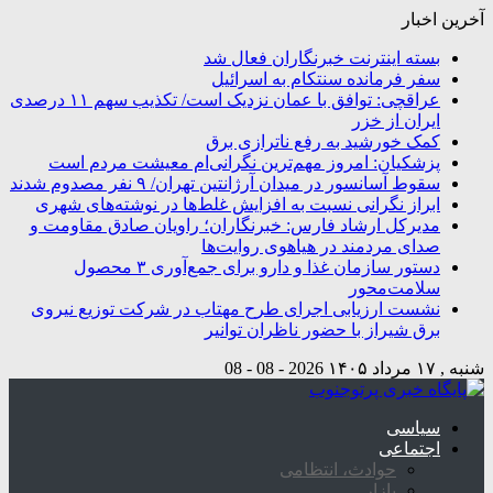
آخرین اخبار
بسته اینترنت خبرنگاران فعال شد
سفر فرمانده سنتکام به اسرائیل
عراقچی: توافق با عمان نزدیک است/ تکذیب سهم ۱۱ درصدی
ایران از خزر
کمک خورشید به رفع ناترازی برق
پزشکیان: امروز مهم‌ترین نگرانی‌ام معیشت مردم است
سقوط آسانسور در میدان آرژانتین تهران/ ۹ نفر مصدوم شدند
ابراز نگرانی نسبت به افزایش غلط‌ها در نوشته‌های شهری
مدیرکل ارشاد فارس: خبرنگاران؛ راویان صادق مقاومت و
صدای مردمند در هیاهوی روایت‌ها
دستور سازمان غذا و دارو برای جمع‌آوری ۳ محصول
سلامت‌محور
نشست ارزیابی اجرای طرح مهتاب در شرکت توزیع نیروی
برق شیراز با حضور ناظران توانیر
شنبه , ۱۷ مرداد ۱۴۰۵
2026 - 08 - 08
سیاسی
اجتماعی
حوادث، انتظامی
بازار