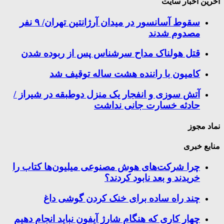
اخرین اخبار سایت
سقوط آسانسور در میدان آرژانتین تهران/ ۹ نفر
مصدوم شدند
قتل هولناک مداح سرشناس پس از ربوده شدن
کامیون با راننده هشت ساله توقیف شد
آتش سوزی و انفجار یک منزل دوطبقه در شیراز /
حادثه خسارت جانی نداشت
نماد مجوز
منابع خبری
چرا شرکت‌های هوش مصنوعی میلیون‌ها کتاب را
خریدند و بعد نابود کردند؟
چند راه‌ ساده برای خنک کردن گوشی داغ
چهار کاری که هنگام شارژ آیفون نباید انجام دهیم