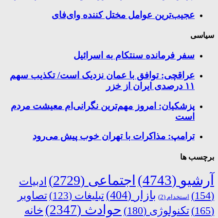
عجیب‌ترین عوامل مختل کننده وای‌فای
سیاسی
سفر فرمانده سنتکام به اسرائیل
عراقچی: توافق با عمان نزدیک است/ تکذیب سهم
۱۱ درصدی ایران از خزر
پزشکیان: امروز مهم‌ترین نگرانی‌ام معیشت مردم
است
ترامپ: مذاکرات با تهران خوب پیش می‌رود
برچسب ها
آرشیو
(4743)
اجتماعی
(2729)
ادبیات
بازار
(404)
(154)
تبلیغات
(123)
تصاویر
استخدام
(2)
حوادث
(2347)
خانه
(165)
تکنولوژی
(180)