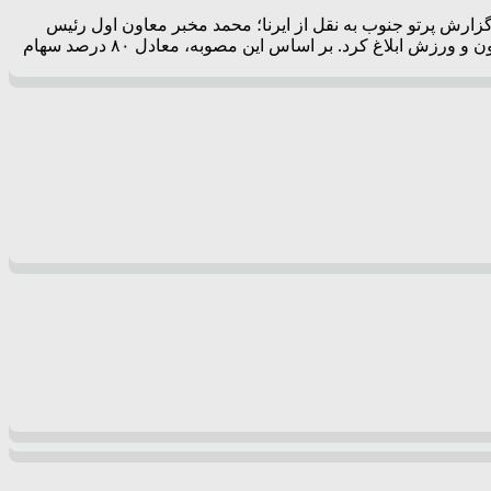
زارش پرتو جنوب به نقل از ایرنا؛ محمد مخبر معاون اول رئیس
جمهور تصویب‌نامه ۲۷ دی ماه امسال درخصوص واگذاری ۸۰ درصد از سهام پرسپولیس جهت رد دیون دولت را به وزارتخانه‌های اقتصاد، تعاون و ورزش ابلاغ کرد. بر اساس این مصوبه، معادل ۸۰ درصد سهام