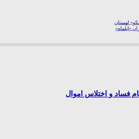
سکو» لهستان
ن «ایلماه»
ام فساد و اختلاس اموال