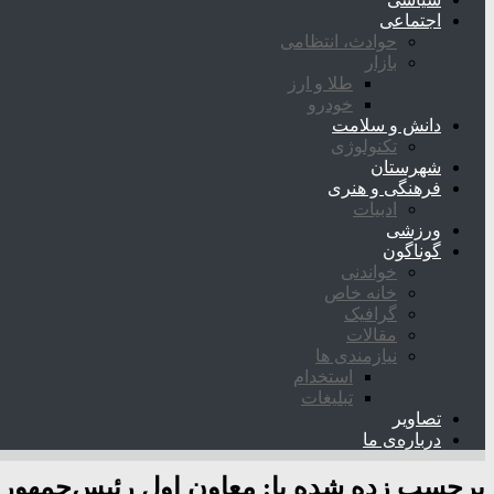
اجتماعی
حوادث، انتظامی
بازار
طلا و ارز
خودرو
دانش و سلامت
تکنولوژی
شهرستان
فرهنگی و هنری
ادبیات
ورزشی
گوناگون
خواندنی
خانه خاص
گرافیک
مقالات
نیازمندی ها
استخدام
تبلیغات
تصاویر
درباره‌ی ما
برچسب زده شده با:
معاون اول رئیس‌جمهور