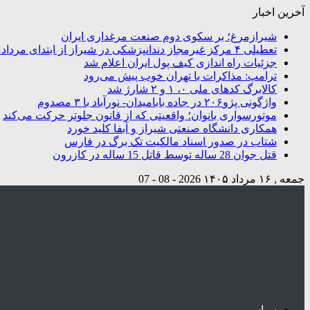
آخرین اخبار
شیرازمرغ؛ بر سکوی دوم صنعت مرغداری ایران
تعطیلی ۴ مرکز غیرمجاز دندانپزشکی در شیراز از ابتدای مردادماه تاکنون
جزئیات راه اندازی کیف پول ایران اعلام شد
ترامپ: مذاکرات با تهران خوب پیش می‌رود
کالابرگ کدهای ملی ۰، ۱ و ۲ شارژ شد
واژگونی پژو۲۰۶ در جاده بابامیدان- نورآباد با ۳ مصدوم
موتورسواری بانوان؛ واقعیتی که از قانون جلوتر حرکت می‌کند
همکاری دانشگاه صنعتی شیراز و آبفا کلید خورد
شتاب در صدور اسناد مالکیت تک برگ در فارس
قتل جوان 28 ساله توسط قاتل 15 ساله در کازرون
جمعه , ۱۶ مرداد ۱۴۰۵
2026 - 08 - 07
سیاسی