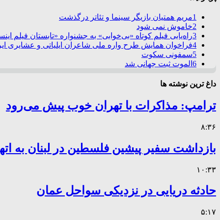
1
مریم همتیان بازیگر سینما و تئاتر درگذشت
2
خاموش نمی شود
3
راه‌یابی فیلم کوتاه «بی‌خوابی» به جشنواره «تابستان فیلم این
4
فراخوان همایش طرح واره ملی شاعران ایلیاتی و عشایری ایرا
5
سمفونی سکوت
6
الموت ثبت جهانی شد
داغ ترین نوشته ها
ترامپ: مذاکرات با تهران خوب پیش می‌رود
۸:۳۶
بازداشت سفیر پیشین فلسطین در لبنان به اته
۱۰:۳۳
حادثه دریایی در نزدیکی سواحل عمان
۵:۱۷