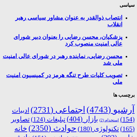
سیاسی
انتصاب ذوالقدر به عنوان مشاور سیاسی رهبر
انقلاب
پزشکیان، محسن رضایی را بعنوان دبیر شورای
عالی امنیت منصوب کرد
محسن رضایی، نماینده رهبر در شورای عالی امنیت
ملی شد
تصویب کلیات طرح تنگه هرمز در کمیسیون امنیت
ملی
برچسب ها
آرشیو
(4743)
اجتماعی
(2731)
ادبیات
بازار
(404)
(154)
تبلیغات
(124)
تصاویر
استخدام
(2)
حوادث
(2350)
خانه
(165)
تکنولوژی
(180)