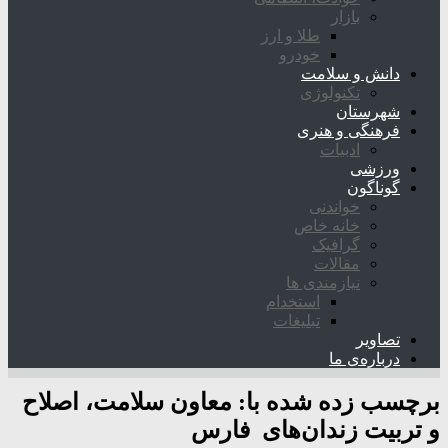
بازار
طلا و ارز
خودرو
دانش و سلامت
تکنولوژی
شهرستان
فرهنگی و هنری
ادبیات
ورزشی
گوناگون
خواندنی
خانه خاص
گرافیک
مقالات
نیازمندی ها
استخدام
تبلیغات
تصاویر
درباره‌ی ما
برچسب زده شده با:
معاون سلامت، اصلاح
و تربیت زندان‌های فارس