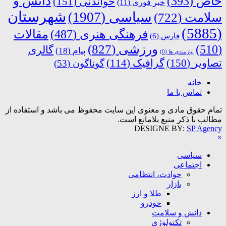
دانش و
خاص
(393)
خواندنی
(151)
خبر فوری
(11)
شهرستان
سیاسی
(1907)
سلامت
(722)
(5885)
فرهنگی هنری
(487)
مقالات
فارس
(6)
ورزشی
(827)
(510)
گالری
پیام
(18)
نیازمندی ها
(0)
تصاویر
(150)
گرافیک
(114)
گوناگون
(53)
خانه
تماس با ما
تمام حقوق مادی و معنوی این سایت محفوظ می باشد و استفاده از
مطالب با ذکر منبع بلامانع است.
DESIGNE BY:
SP Agency
×
سیاسی
اجتماعی
حوادث، انتظامی
بازار
طلا و ارز
خودرو
دانش و سلامت
تکنولوژی