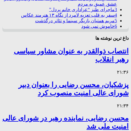
عشق عمیق به مردم
3
ماجرای طنز “عزاداری خانم پردل”
4
سفر به قلب تعزیه لامرد از نگاه ۱۳ هنرمند عکاس
5
مریم همتیان بازیگر سینما و تئاتر درگذشت
6
خاموش نمی شود
داغ ترین نوشته ها
انتصاب ذوالقدر به عنوان مشاور سیاسی
رهبر انقلاب
۲۱:۳۶
پزشکیان، محسن رضایی را بعنوان دبیر
شورای عالی امنیت منصوب کرد
۲۱:۳۴
محسن رضایی، نماینده رهبر در شورای عالی
امنیت ملی شد