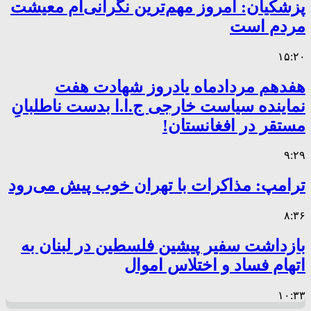
پزشکیان: امروز مهم‌ترین نگرانی‌ام معیشت
مردم است
۱۵:۲۰
هفدهم مردادماه یادروز شهادت هفت
نماینده سیاست خارجی ج.ا.ا بدست ناطلبانِ
مستقر در افغانستان!
۹:۲۹
ترامپ: مذاکرات با تهران خوب پیش می‌رود
۸:۳۶
بازداشت سفیر پیشین فلسطین در لبنان به
اتهام فساد و اختلاس اموال
۱۰:۳۳