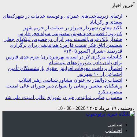
آخرین اخبار
ارتقای زیرساخت‌های عمرانی و توسعه خدمات در شهرک‌های
سعدی و رکن‌آباد
تأکید معاون شهردار شیراز بر صیانت از حریم شهر
کازرون؛ قطب جدید هوش مصنوعی سپاه فجر فارس
هشدار بانک قرض‌الحسنه مهر ایران درخصوص لینکهای جعلی
ششمین اتاق فکر صمت فارس؛ هم‌اندیشی برای برگزاری
قدرتمند «شیراز اکسپو ۱۴۰۵»
کتابخانه مرکزی لار در آستانه بهره‌برداری؛ عزم جدی فارس
برای پایان دادن به پروژه‌های نیمه‌تمام
احتمال پرداخت معوقات افزایش حقوق بازنشستگان تأمین
اجتماعی از ۱۰ شهریور
انتصاب ذوالقدر به عنوان مشاور سیاسی رهبر انقلاب
پزشکیان، محسن رضایی را بعنوان دبیر شورای عالی امنیت
منصوب کرد
محسن رضایی، نماینده رهبر در شورای عالی امنیت ملی شد
دوشنبه , ۱۹ مرداد ۱۴۰۵
2026 - 08 - 10
سیاسی
اجتماعی
حوادث، انتظامی