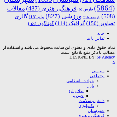
(5864)
فرهنگی هنری
(487)
مقالات
فارس
(6)
ورزشی
(827)
(508)
گالری
پیام
(18)
نیازمندی ها
(0)
تصاویر
(150)
گرافیک
(114)
گوناگون
(53)
خانه
تماس با ما
تمام حقوق مادی و معنوی این سایت محفوظ می باشد و استفاده از
مطالب با ذکر منبع بلامانع است.
DESIGNE BY:
SP Agency
×
سیاسی
اجتماعی
حوادث، انتظامی
بازار
طلا و ارز
خودرو
دانش و سلامت
تکنولوژی
شهرستان
فرهنگی و هنری