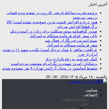
آخرین اخبار
پرونده تخریب ساباط تاریخی کازرون در شعبه ویژه قضایی
بررسی می‌شود
هنوز درباره افزایش قیمت بنزین جمع‌بندی نشده است/ کالا
برگ قطعا افزایش می‌یابد
صدور گواهینامه موتورسیکلت برای زنان؛ در آینده نزدیک
پایان سفر کوتاه فرمانده سنتکام به اسرائیل
بسته اینترنت خبرنگاران فعال شد
سفر فرمانده سنتکام به اسرائیل
عراقچی: توافق با عمان نزدیک است/ تکذیب سهم ۱۱ درصدی
ایران از خزر
کمک خورشید به رفع ناترازی برق
پزشکیان: امروز مهم‌ترین نگرانی‌ام معیشت مردم است
سقوط آسانسور در میدان آرژانتین تهران/ ۹ نفر مصدوم شدند
یکشنبه , ۱۸ مرداد ۱۴۰۵
2026 - 08 - 09
سیاسی
اجتماعی
حوادث، انتظامی
بازار
طلا و ارز