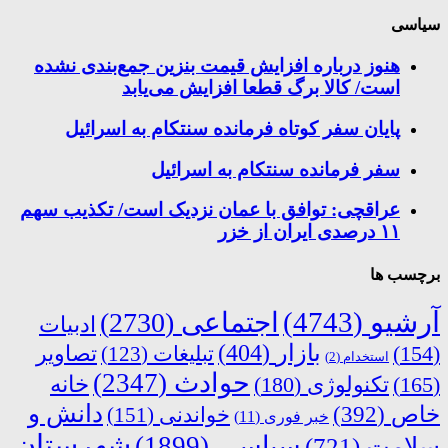
سیاسی
هنوز درباره افزایش قیمت بنزین جمع‌بندی نشده
است/ کالا برگ قطعا افزایش می‌یابد
پایان سفر کوتاه فرمانده سنتکام به اسرائیل
سفر فرمانده سنتکام به اسرائیل
عراقچی: توافق با عمان نزدیک است/ تکذیب سهم
۱۱ درصدی ایران از خزر
برچسب ها
آرشیو
(4743)
اجتماعی
(2730)
ادبیات
بازار
(404)
(154)
تبلیغات
(123)
تصاویر
استخدام
(2)
حوادث
(2347)
خانه
(165)
تکنولوژی
(180)
دانش و
خاص
(392)
خواندنی
(151)
خبر فوری
(11)
شهرستان
سیاسی
(1899)
سلامت
(721)