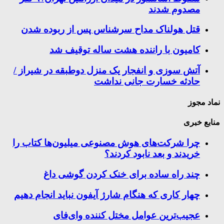
مصدوم شدند
قتل هولناک مداح سرشناس پس از ربوده شدن
کامیون با راننده هشت ساله توقیف شد
آتش سوزی و انفجار یک منزل دوطبقه در شیراز /
حادثه خسارت جانی نداشت
نماد مجوز
منابع خبری
چرا شرکت‌های هوش مصنوعی میلیون‌ها کتاب را
خریدند و بعد نابود کردند؟
چند راه‌ ساده برای خنک کردن گوشی داغ
چهار کاری که هنگام شارژ آیفون نباید انجام دهیم
عجیب‌ترین عوامل مختل کننده وای‌فای