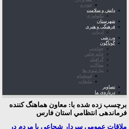
خودرو
دانش و سلامت
تکنولوژی
شهرستان
فرهنگی و هنری
ادبیات
ورزشی
گوناگون
خواندنی
خانه خاص
گرافیک
مقالات
نیازمندی ها
استخدام
تبلیغات
تصاویر
درباره‌ی ما
برچسب زده شده با:
معاون هماهنگ کننده
فرماندهی انتظامي استان فارس
ملاقات عمومی سردار شجاعی با مردم در