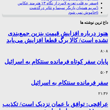
4
سفر به قلب تعزیه لامرد از نگاه ۱۳ هنرمند عکاس
5
مریم همتیان بازیگر سینما و تئاتر درگذشت
6
خاموش نمی شود
داغ ترین نوشته ها
هنوز درباره افزایش قیمت بنزین جمع‌بندی
نشده است/ کالا برگ قطعا افزایش می‌یابد
۸:۰۸
پایان سفر کوتاه فرمانده سنتکام به اسرائیل
۵:۰۴
سفر فرمانده سنتکام به اسرائیل
۲۱:۳۶
عراقچی: توافق با عمان نزدیک است/ تکذیب