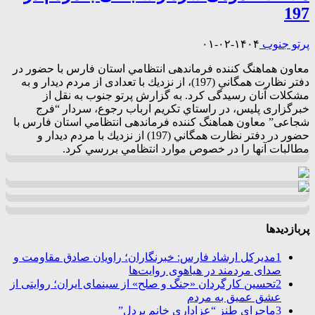
197
پرتو جنوب
۱۴۰۴-۰۲-۰۱
معاون هماهنگ کننده فرماندهی انتظامي استان فارس با حضور در
دفتر نظارت همگاني (197)، از نزديك با تعدادی از مردم دیدار و به
مشکلات آنان رسیدگی کرد. به گزارش پرتو جنوب به نقل از
خبرگزاری پليس، در راستاي تكريم ارباب رجوع، سردار “فرج
شجاعی” معاون هماهنگ کننده فرماندهی انتظامي استان فارس با
حضور در دفتر نظارت همگاني (197) از نزديك با مردم ديدار و
مطالبات آنها را در خصوص موارد انتظامي بررسي كرد.
پربازدیدها
1
مدیرکل ارشاد فارس: خبرنگاران؛ راویان صادق مقاومت و
صدای مردمند در هیاهوی روایت‌ها
2
تحسین کارگردان «جنگ و صلح» از سینمای ایران؛ روایتی از
عشق عمیق به مردم
3
ماجرای طنز “عزاداری خانم پردل”