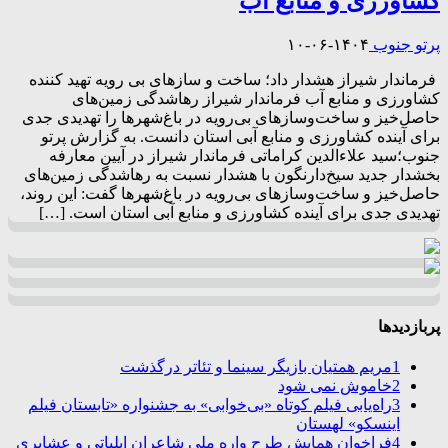
کشاورزی و منابع آب
پرتو جنوب
۱۴۰۴-۰۶-۱۰
فرماندار شیراز هشدار داد؛ ساخت و سازهای بی رویه تهید کننده
کشاورزی و منابع آب فرماندار شیراز رهاشدگی زمین‌های
حاصل‌خیز و ساخت‌وساز‌های بی‌رویه در باغ‌شهر‌ها را تهدیدی جدی
برای آینده کشاورزی و منابع آبی استان دانست. به گزارش پرتو
جنوب؛سید علاءالدین کراماتی فرماندار شیراز در آیین معارفه
بخشدار جدید سیخ‌دارنگون با هشدار نسبت به رهاشدگی زمین‌های
حاصل‌خیز و ساخت‌وساز‌های بی‌رویه در باغ‌شهر‌ها گفت: این روند،
تهدیدی جدی برای آینده کشاورزی و منابع آبی استان است. […]
پربازدیدها
1
مریم همتیان بازیگر سینما و تئاتر درگذشت
2
خاموش نمی شود
3
راه‌یابی فیلم کوتاه «بی‌خوابی» به جشنواره «تابستان فیلم
اینسکو» لهستان
4
فراخوان همایش طرح واره ملی شاعران ایلیاتی و عشایری