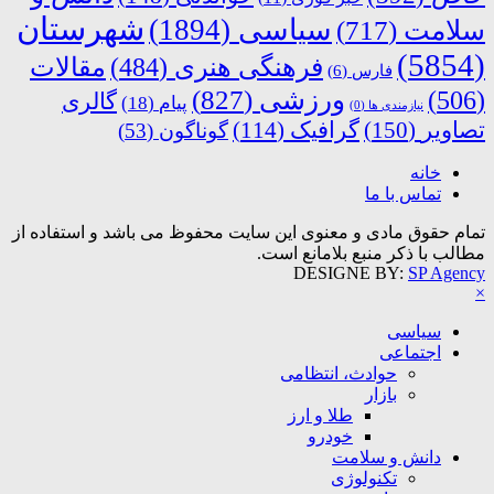
شهرستان
سیاسی
(1894)
سلامت
(717)
(5854)
فرهنگی هنری
(484)
مقالات
فارس
(6)
ورزشی
(827)
(506)
گالری
پیام
(18)
نیازمندی ها
(0)
تصاویر
(150)
گرافیک
(114)
گوناگون
(53)
خانه
تماس با ما
تمام حقوق مادی و معنوی این سایت محفوظ می باشد و استفاده از
مطالب با ذکر منبع بلامانع است.
DESIGNE BY:
SP Agency
×
سیاسی
اجتماعی
حوادث، انتظامی
بازار
طلا و ارز
خودرو
دانش و سلامت
تکنولوژی