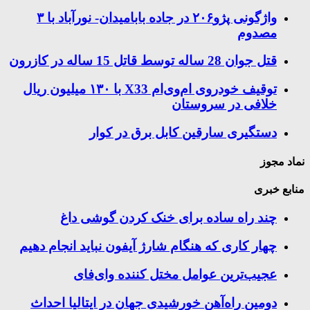
واژگونی پژو۲۰۶ در جاده بابامیدان- نورآباد با ۳
مصدوم
قتل جوان 28 ساله توسط قاتل 15 ساله در کازرون
توقیف خودروی ام‌وی‌ام X33 با ۱۳۰ میلیون ریال
خلافی در سروستان
دستگیری سارقین کابل برق در کوار
نماد مجوز
منابع خبری
چند راه‌ ساده برای خنک کردن گوشی داغ
چهار کاری که هنگام شارژ آیفون نباید انجام دهیم
عجیب‌ترین عوامل مختل کننده وای‌فای
دومین راه‌آهن خورشیدی جهان در ایتالیا احداث