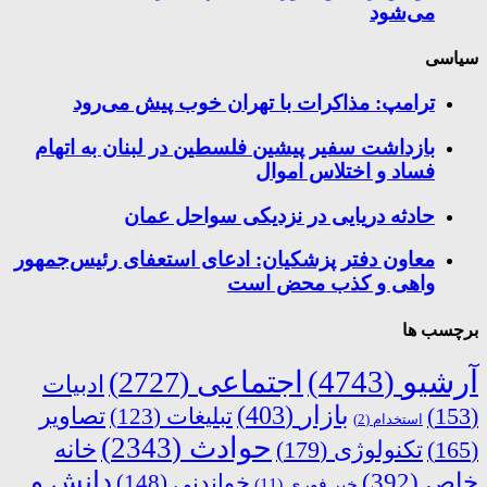
می‌شود
سیاسی
ترامپ: مذاکرات با تهران خوب پیش می‌رود
بازداشت سفیر پیشین فلسطین در لبنان به اتهام
فساد و اختلاس اموال
حادثه دریایی در نزدیکی سواحل عمان
معاون دفتر پزشکیان: ادعای استعفای رئیس‌جمهور
واهی و کذب محض است
برچسب ها
آرشیو
(4743)
اجتماعی
(2727)
ادبیات
بازار
(403)
(153)
تبلیغات
(123)
تصاویر
استخدام
(2)
حوادث
(2343)
خانه
(165)
تکنولوژی
(179)
دانش و
خاص
(392)
خواندنی
(148)
خبر فوری
(11)