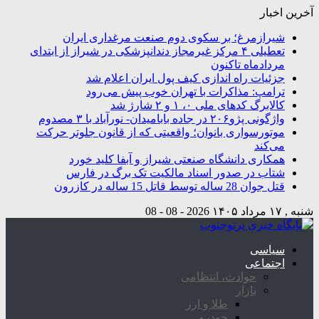
آخرین اخبار
شیرازمرغ؛ بر سکوی دوم صنعت مرغداری ایران
تعطیلی ۴ مرکز غیرمجاز دندانپزشکی در شیراز از ابتدای
مردادماه تاکنون
جزئیات راه اندازی کیف پول ایران اعلام شد
ترامپ: مذاکرات با تهران خوب پیش می‌رود
کالابرگ کدهای ملی ۰، ۱ و ۲ شارژ شد
واژگونی پژو۲۰۶ در جاده بابامیدان- نورآباد با ۳ مصدوم
موتورسواری بانوان؛ واقعیتی که از قانون جلوتر حرکت
می‌کند
همکاری دانشگاه صنعتی شیراز و آبفا کلید خورد
شتاب در صدور اسناد مالکیت تک برگ در فارس
قتل جوان 28 ساله توسط قاتل 15 ساله در کازرون
شنبه , ۱۷ مرداد ۱۴۰۵
2026 - 08 - 08
سیاسی
اجتماعی
حوادث، انتظامی
بازار
طلا و ارز
خودرو