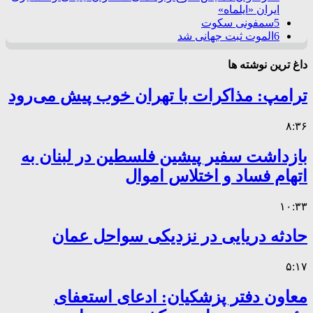
ایران «ایلماه»
5
سمفونی سکوت
6
الموت ثبت جهانی شد
داغ ترین نوشته ها
ترامپ: مذاکرات با تهران خوب پیش می‌رود
۸:۳۶
بازداشت سفیر پیشین فلسطین در لبنان به
اتهام فساد و اختلاس اموال
۱۰:۳۳
حادثه دریایی در نزدیکی سواحل عمان
۵:۱۷
معاون دفتر پزشکیان: ادعای استعفای