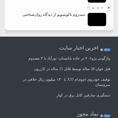
۱۴۰۵-۰۵-۰۷
سندروم تاکوتسوبو از دیدگاه روان‌شناختی
اخرین اخبار سایت
واژگونی پژو۲۰۶ در جاده بابامیدان- نورآباد با ۳ مصدوم
قتل جوان 28 ساله توسط قاتل 15 ساله در کازرون
توقیف خودروی ام‌وی‌ام X33 با ۱۳۰ میلیون ریال خلافی در
سروستان
دستگیری سارقین کابل برق در کوار
نماد مجوز