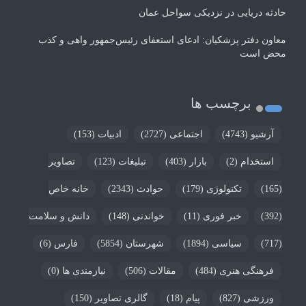
حادثه دریایی در نزدیکی سواحل عمان
معاون دفتر پزشکیان: ادعای استعفای رئیس‌جمهور واهی و کذب
محض است
برچسب ها
آرشیو
(4743)
اجتماعی
(2727)
ادبیات
(153)
استخدام
(2)
بازار
(403)
تبلیغات
(123)
تصاویر
(165)
تکنولوژی
(179)
حوادث
(2343)
خانه خاص
(392)
خبر فوری
(11)
خواندنی
(148)
دانش و سلامت
(717)
سیاسی
(1894)
شهرستان
(5854)
فارس
(6)
فرهنگی هنری
(484)
مقالات
(506)
نیازمندی ها
(0)
ورزشی
(827)
پیام
(18)
گالری تصاویر
(150)