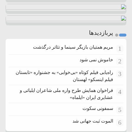
پربازدیدها
مریم همتیان بازیگر سینما و تئاتر درگذشت
1
خاموش نمی شود
2
راه‌یابی فیلم کوتاه «بی‌خوابی» به جشنواره «تابستان
3
فیلم اینسکو» لهستان
فراخوان همایش طرح واره ملی شاعران ایلیاتی و
4
عشایری ایران «ایلماه»
سمفونی سکوت
5
الموت ثبت جهانی شد
6