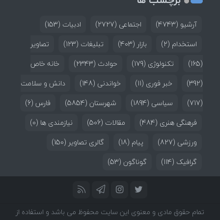
آرشیو
(4743)
اجتماعی
(2727)
ادبیات
(153)
استخدام
(2)
بازار
(403)
تبلیغات
(123)
تصاویر
(165)
تکنولوژی
(179)
حوادث
(2343)
خانه خاص
(392)
خبر فوری
(11)
خواندنی
(148)
دانش و سلامت
(717)
سیاسی
(1894)
شهرستان
(5854)
فارس
(6)
فرهنگی هنری
(484)
مقالات
(506)
نیازمندی ها
(0)
ورزشی
(827)
پیام
(18)
گالری تصاویر
(150)
گرافیک
(114)
گوناگون
(53)
تمام حقوق مادی و معنوی این سایت محفوظ می باشد و استفاده از