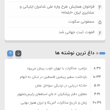
فراخوان همایش طرح واره ملی شاعران ایلیاتی و
4
عشایری ایران «ایلماه»
سمفونی سکوت
5
الموت ثبت جهانی شد
6
داغ ترین نوشته ها
۸:۳۶
ترامپ: مذاکرات با تهران خوب پیش می‌رود
۱۰:۳۳
بازداشت سفیر پیشین فلسطین در لبنان به اتهام
۵:۱۷
فساد و اختلاس اموال
حادثه دریایی در نزدیکی سواحل عمان
۴:۴۱
معاون دفتر پزشکیان: ادعای استعفای رئیس‌جمهور
۲۰:۳۹
واهی و کذب محض است
زمان و تاریخ مذاکرات آمریکا و ایران هنوز نهایی