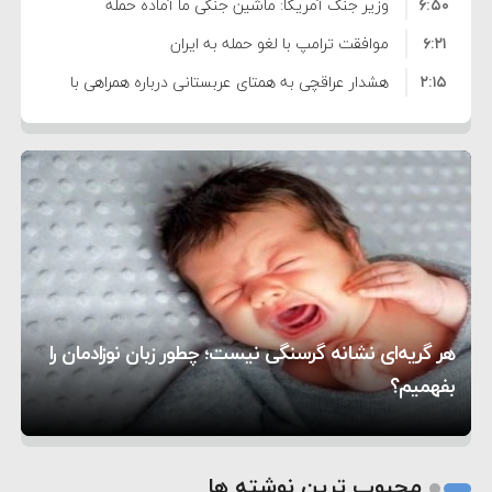
۶:۵۰
نشده است
وزیر جنگ آمریکا: ماشین جنگی ما آماده حمله
۶:۲۱
نظامی علیه ایران است
موافقت ترامپ با لغو حمله به ایران
۲:۱۵
هشدار عراقچی به همتای عربستانی درباره همراهی با
۷:۱۰
آمریکا
مقام ارشد امنیتی: برنامه گسترده‌ای برای پاسخ به
۵:۴۵
دیوانگی آمریکا داریم
ترامپ دستور حملات جدید علیه ایران را صادر کرد
۱۲:۵۹
سپاه: دو نفتکش متخلف مورد اصابت قرار گرفته و
۸:۵۷
متوقف شدند
ترامپ مدعی توافق تاریخی برای خلع سلاح کامل
۱۶:۱۹
حماس شد
اعتراض عراقچی به همتای بلغارستانی به دلیل کمک
۱۰:۱۵
به آمریکا در حملات به ایران
کشورهایی که به متجاوزان کمک می کنند پاسخ
هر گریه‌ای نشانه گرسنگی نیست؛ چطور زبان نوزادمان را
۶:۰۵
سختی خواهند گرفت
سنتکام پایان تجاوز جدید به ایران را اعلام کرد
بفهمیم؟
روی دیگر زندگی
تغذیه پدر می‌تواند بر سلامت نوزاد تأثیر بگذارد
1
2
محبوب ترین نوشته ها