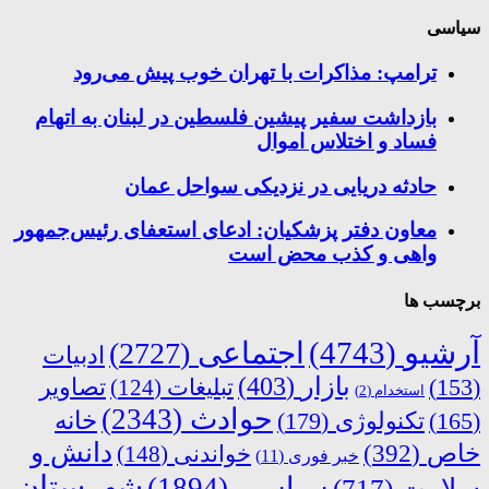
سیاسی
ترامپ: مذاکرات با تهران خوب پیش می‌رود
بازداشت سفیر پیشین فلسطین در لبنان به اتهام
فساد و اختلاس اموال
حادثه دریایی در نزدیکی سواحل عمان
معاون دفتر پزشکیان: ادعای استعفای رئیس‌جمهور
واهی و کذب محض است
برچسب ها
آرشیو
(4743)
اجتماعی
(2727)
ادبیات
بازار
(403)
(153)
تبلیغات
(124)
تصاویر
استخدام
(2)
حوادث
(2343)
خانه
(165)
تکنولوژی
(179)
دانش و
خاص
(392)
خواندنی
(148)
خبر فوری
(11)
شهرستان
سیاسی
(1894)
سلامت
(717)