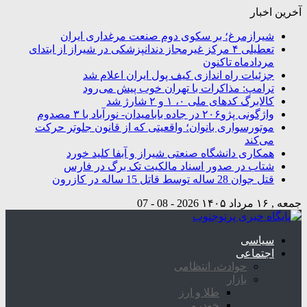
آخرین اخبار
شیرازمرغ؛ بر سکوی دوم صنعت مرغداری ایران
تعطیلی ۴ مرکز غیرمجاز دندانپزشکی در شیراز از ابتدای
مردادماه تاکنون
جزئیات راه اندازی کیف پول ایران اعلام شد
ترامپ: مذاکرات با تهران خوب پیش می‌رود
کالابرگ کدهای ملی ۰، ۱ و ۲ شارژ شد
واژگونی پژو۲۰۶ در جاده بابامیدان- نورآباد با ۳ مصدوم
موتورسواری بانوان؛ واقعیتی که از قانون جلوتر حرکت
می‌کند
همکاری دانشگاه صنعتی شیراز و آبفا کلید خورد
شتاب در صدور اسناد مالکیت تک برگ در فارس
قتل جوان 28 ساله توسط قاتل 15 ساله در کازرون
جمعه , ۱۶ مرداد ۱۴۰۵
2026 - 08 - 07
سیاسی
اجتماعی
حوادث، انتظامی
بازار
طلا و ارز
خودرو