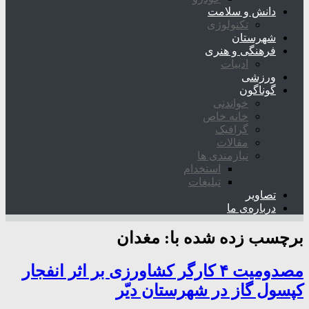
دانش و سلامت
تکنولوژی
شهرستان
فرهنگی و هنری
ادبیات
ورزشی
گوناگون
خواندنی
خانه خاص
گرافیک
مقالات
نیازمندی ها
استخدام
تبلیغات
تصاویر
درباره‌ی ما
برچسب زده شده با:
مغدان
مصدومیت ۴ کارگر کشاورزی بر اثر انفجار
کپسول گاز در شهرستان دیّر