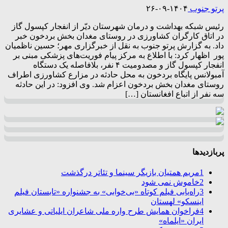
پرتو جنوب
۱۴۰۴-۰۹-۲۶
رئیس شبکه بهداشت و درمان شهرستان دیّر از انفجار کپسول گاز
در اتاق کارگران کشاورزی در روستای مغدان بخش بردخون خبر
داد. به گزارش پرتو جنوب به نقل از خبرگزاری مهر؛ حسین ناظمیان
پور اظهار کرد: با اطلاع به مرکز پیام فوریت‌های پزشکی مبنی بر
انفجار کپسول گاز و مصدومیت ۴ نفر، بلافاصله یک دستگاه
آمبولانس پایگاه بردخون به محل حادثه در مزارع کشاورزی اطراف
روستای مغدان بخش بردخون اعزام شد. وی افزود: در این حادثه
سه نفر از اتباع افغانستان […]
پربازدیدها
1
مریم همتیان بازیگر سینما و تئاتر درگذشت
2
خاموش نمی شود
3
راه‌یابی فیلم کوتاه «بی‌خوابی» به جشنواره «تابستان فیلم
اینسکو» لهستان
4
فراخوان همایش طرح واره ملی شاعران ایلیاتی و عشایری
ایران «ایلماه»