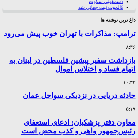
5
سمفونی سکوت
6
الموت ثبت جهانی شد
داغ ترین نوشته ها
ترامپ: مذاکرات با تهران خوب پیش می‌رود
۸:۳۶
بازداشت سفیر پیشین فلسطین در لبنان به
اتهام فساد و اختلاس اموال
۱۰:۳۳
حادثه دریایی در نزدیکی سواحل عمان
۵:۱۷
معاون دفتر پزشکیان: ادعای استعفای
رئیس‌جمهور واهی و کذب محض است