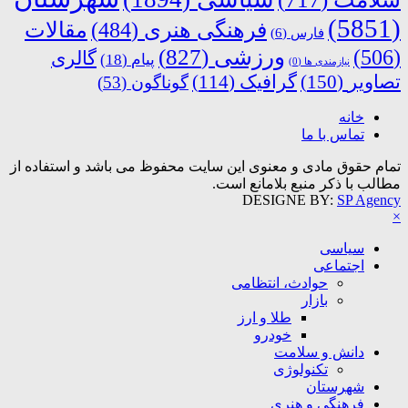
(5851)
فرهنگی هنری
(484)
مقالات
فارس
(6)
ورزشی
(827)
(506)
گالری
پیام
(18)
نیازمندی ها
(0)
تصاویر
(150)
گرافیک
(114)
گوناگون
(53)
خانه
تماس با ما
تمام حقوق مادی و معنوی این سایت محفوظ می باشد و استفاده از
مطالب با ذکر منبع بلامانع است.
DESIGNE BY:
SP Agency
×
سیاسی
اجتماعی
حوادث، انتظامی
بازار
طلا و ارز
خودرو
دانش و سلامت
تکنولوژی
شهرستان
فرهنگی و هنری