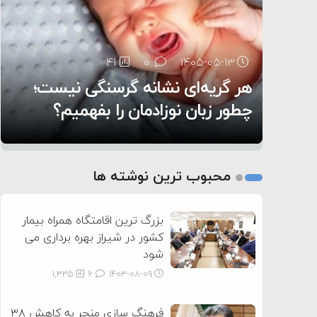
۶:۰۵
30
41
0
0
۱۴۰۵-۰۵-۱۳
۱۴۰۵-۰۵-۱۲
هر گریه‌ای نشانه گرسنگی نیست؛
تغذیه پدر می‌تواند بر سلامت نوزاد
14
0
۱۴۰۵-۰۵-۱۲
تأثیر بگذارد
روی دیگر زندگی
چطور زبان نوزادمان را بفهمیم؟
1
2
محبوب ترین نوشته ها
3
بزرگ ترین اقامتگاه همراه بیمار
کشور در شیراز بهره برداری می
شود
1,335
6
۱۴۰۳-۰۸-۰۹
فرهنگ سازی منجر به کاهش ۳۸