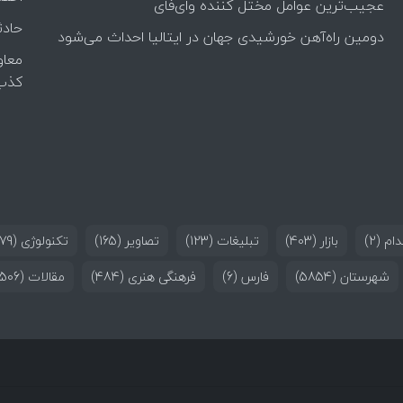
عجیب‌ترین عوامل مختل کننده وای‌فای
حادث
دومین راه‌آهن خورشیدی جهان در ایتالیا احداث می‌شود
معاو
کذب
ام
(2)
بازار
(403)
تبلیغات
(123)
تصاویر
(165)
تکنولوژی
(179)
شهرستان
(5854)
فارس
(6)
فرهنگی هنری
(484)
مقالات
(506)