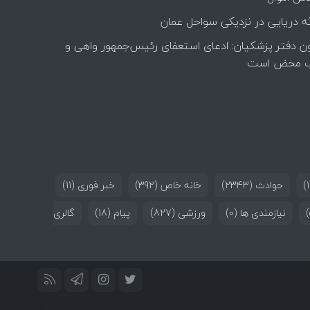
ه دریایی در نزدیکی سواحل عمان
ن دفتر پزشکیان: ادعای استعفای رئیس‌جمهور واهی و
 محض است
حوادث
(2343)
خانه خاص
(392)
خبر فوری
(11)
نیازمندی ها
(0)
ورزشی
(827)
پیام
(18)
گالری