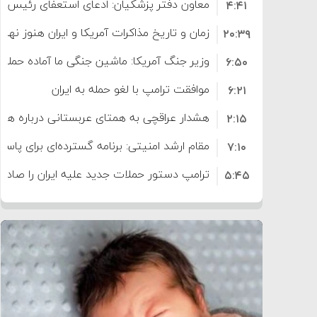
معاون دفتر پزشکیان: ادعای استعفای رئیس
۴:۴۱
است
زمان و تاریخ مذاکرات آمریکا و ایران هنوز نه
۲۰:۳۹
وزیر جنگ آمریکا: ماشین جنگی ما آماده حمله 
۶:۵۰
موافقت ترامپ با لغو حمله به ایران
۶:۲۱
هشدار عراقچی به همتای عربستانی درباره همرا
۲:۱۵
مقام ارشد امنیتی: برنامه گسترده‌ای برای پاسخ 
۷:۱۰
ترامپ دستور حملات جدید علیه ایران را صادر 
۵:۴۵
سپاه: دو نفتکش متخلف مورد اصابت قرار گر
۱۲:۵۹
ترامپ مدعی توافق تاریخی برای خلع سلاح ک
۸:۵۷
اعتراض عراقچی به همتای بلغارستانی به دلیل
۱۶:۱۹
ایران
کشورهایی که به متجاوزان کمک می کنند پ
۱۰:۱۵
سنتکام پایان تجاوز جدید به ایران را اعلام کرد