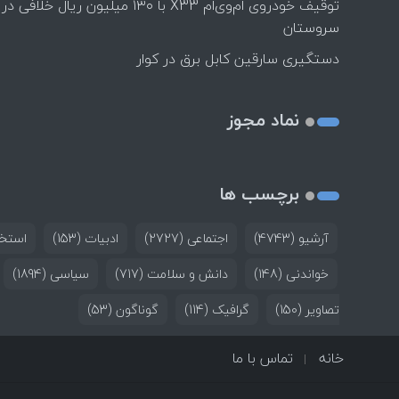
توقیف خودروی ام‌وی‌ام X33 با ۱۳۰ میلیون ریال خلافی در
سروستان
دستگیری سارقین کابل برق در کوار
نماد مجوز
برچسب ها
آرشیو
(4743)
اجتماعی
(2727)
ادبیات
(153)
استخد
خواندنی
(148)
دانش و سلامت
(717)
سیاسی
(1894)
تصاویر
(150)
گرافیک
(114)
گوناگون
(53)
خانه
تماس با ما