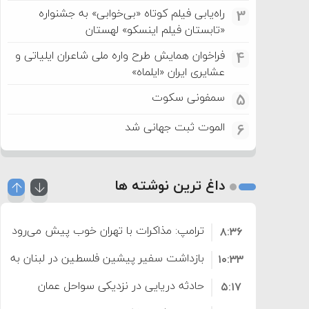
راه‌یابی فیلم کوتاه «بی‌خوابی» به جشنواره
3
«تابستان فیلم اینسکو» لهستان
فراخوان همایش طرح واره ملی شاعران ایلیاتی و
4
عشایری ایران «ایلماه»
سمفونی سکوت
5
الموت ثبت جهانی شد
6
داغ ترین نوشته ها
ترامپ: مذاکرات با تهران خوب پیش می‌رود
۸:۳۶
بازداشت سفیر پیشین فلسطین در لبنان به اته
۱۰:۳۳
حادثه دریایی در نزدیکی سواحل عمان
۵:۱۷