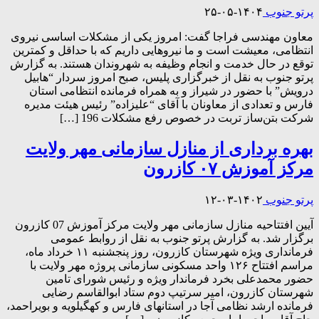
پرتو جنوب
۱۴۰۴-۰۵-۲۵
معاون مهندسی فراجا گفت: امروز یکی از مشکلات اساسی نیروی
انتظامی، معیشت است و ما نیروهایی داریم که با حداقل و کمترین
توقع در حال خدمت و انجام وظیفه به شهروندان هستند. به گزارش
پرتو جنوب به نقل از خبرگزاری پلیس، صبح امروز سردار “هابیل
درویش” با حضور در شیراز و به همراه فرمانده انتظامی استان
فارس و تعدادی از معاونان با آقای “علیزاده” رئیس هیئت مدیره
شرکت بتن‌ساز تربت در خصوص رفع مشکلات 196 […]
بهره برداری از منازل سازمانی مهر ولایت
مرکز آموزش ۰۷ کازرون
پرتو جنوب
۱۴۰۲-۰۳-۱۲
آیین افتتاحیه منازل سازمانی مهر ولایت مرکز آموزش 07 کازرون
برگزار شد. به گزارش پرتو جنوب به نقل از روابط عمومی
فرمانداری ویژه شهرستان کازرون، روز پنجشنبه ۱۱ خرداد ماه،
مراسم افتتاح ۱۲۶ واحد مسکونی سازمانی پروژه مهر ولایت با
حضور محمدعلی بخرد فرماندار ویژه و رئیس شورای تامین
شهرستان کازرون، امیر سرتیپ دوم ستاد ابوالقاسم رضایی
فرمانده ارشد نظامی آجا در استانهای فارس و کهگیلویه و بویراحمد،