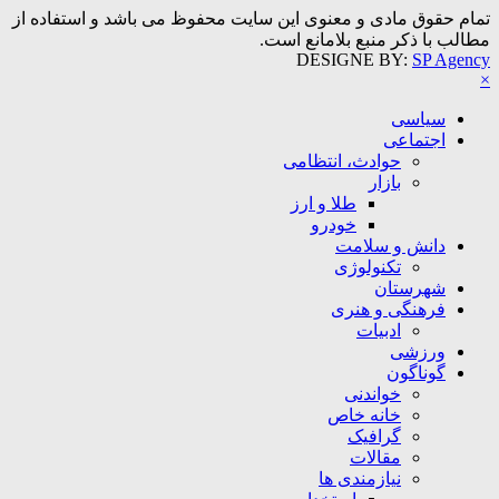
تمام حقوق مادی و معنوی این سایت محفوظ می باشد و استفاده از
مطالب با ذکر منبع بلامانع است.
DESIGNE BY:
SP Agency
×
سیاسی
اجتماعی
حوادث، انتظامی
بازار
طلا و ارز
خودرو
دانش و سلامت
تکنولوژی
شهرستان
فرهنگی و هنری
ادبیات
ورزشی
گوناگون
خواندنی
خانه خاص
گرافیک
مقالات
نیازمندی ها