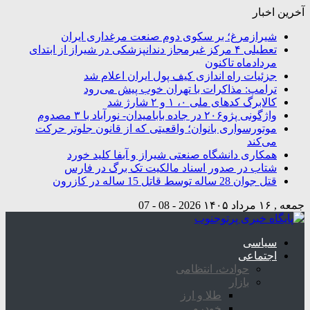
آخرین اخبار
شیرازمرغ؛ بر سکوی دوم صنعت مرغداری ایران
تعطیلی ۴ مرکز غیرمجاز دندانپزشکی در شیراز از ابتدای
مردادماه تاکنون
جزئیات راه اندازی کیف پول ایران اعلام شد
ترامپ: مذاکرات با تهران خوب پیش می‌رود
کالابرگ کدهای ملی ۰، ۱ و ۲ شارژ شد
واژگونی پژو۲۰۶ در جاده بابامیدان- نورآباد با ۳ مصدوم
موتورسواری بانوان؛ واقعیتی که از قانون جلوتر حرکت
می‌کند
همکاری دانشگاه صنعتی شیراز و آبفا کلید خورد
شتاب در صدور اسناد مالکیت تک برگ در فارس
قتل جوان 28 ساله توسط قاتل 15 ساله در کازرون
جمعه , ۱۶ مرداد ۱۴۰۵
2026 - 08 - 07
سیاسی
اجتماعی
حوادث، انتظامی
بازار
طلا و ارز
خودرو