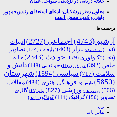
حادثه دریایی در نزدیکی سواحل عمان
معاون دفتر پزشکیان: ادعای استعفای رئیس‌جمهور
واهی و کذب محض است
برچسب ها
آرشیو
(4743)
اجتماعی
(2727)
ادبیات
بازار
(403)
(153)
تبلیغات
(124)
تصاویر
استخدام
(2)
حوادث
(2343)
خانه
(165)
تکنولوژی
(179)
دانش و
خاص
(392)
خواندنی
(148)
خبر فوری
(11)
شهرستان
سیاسی
(1894)
سلامت
(717)
(5850)
فرهنگی هنری
(484)
مقالات
فارس
(6)
ورزشی
(827)
(506)
گالری
پیام
(18)
نیازمندی ها
(0)
تصاویر
(150)
گرافیک
(114)
گوناگون
(53)
خانه
تماس با ما