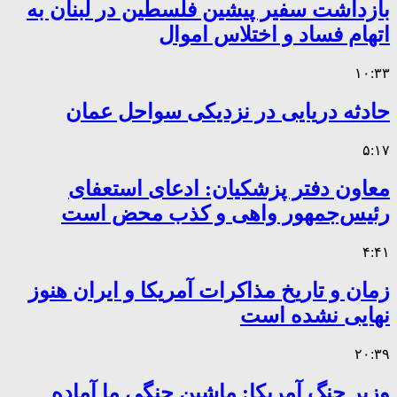
بازداشت سفیر پیشین فلسطین در لبنان به
اتهام فساد و اختلاس اموال
۱۰:۳۳
حادثه دریایی در نزدیکی سواحل عمان
۵:۱۷
معاون دفتر پزشکیان: ادعای استعفای
رئیس‌جمهور واهی و کذب محض است
۴:۴۱
زمان و تاریخ مذاکرات آمریکا و ایران هنوز
نهایی نشده است
۲۰:۳۹
وزیر جنگ آمریکا: ماشین جنگی ما آماده