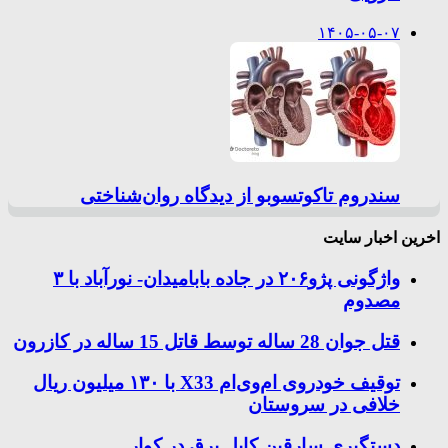
۱۴۰۵-۰۵-۰۷
سندروم تاکوتسوبو از دیدگاه روان‌شناختی
اخرین اخبار سایت
واژگونی پژو۲۰۶ در جاده بابامیدان- نورآباد با ۳
مصدوم
قتل جوان 28 ساله توسط قاتل 15 ساله در کازرون
توقیف خودروی ام‌وی‌ام X33 با ۱۳۰ میلیون ریال
خلافی در سروستان
دستگیری سارقین کابل برق در کوار