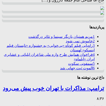
حاج آقا صباحی امام جمعه کازرون و […]
پربازدیدها
1
مریم همتیان بازیگر سینما و تئاتر درگذشت
2
خاموش نمی شود
3
راه‌یابی فیلم کوتاه «بی‌خوابی» به جشنواره «تابستان فیلم
اینسکو» لهستان
4
فراخوان همایش طرح واره ملی شاعران ایلیاتی و عشایری
ایران «ایلماه»
5
سمفونی سکوت
6
الموت ثبت جهانی شد
داغ ترین نوشته ها
ترامپ: مذاکرات با تهران خوب پیش می‌رود
۸:۳۶