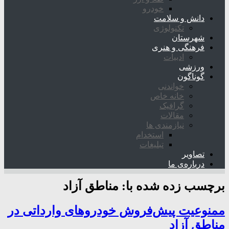
خودرو
دانش و سلامت
تکنولوژی
شهرستان
فرهنگی و هنری
ادبیات
ورزشی
گوناگون
خواندنی
خانه خاص
گرافیک
مقالات
نیازمندی ها
استخدام
تبلیغات
تصاویر
درباره‌ی ما
برچسب زده شده با:
مناطق آزاد
ممنوعیت پیش‌فروش خودروهای وارداتی در
مناطق آزاد