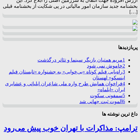
ارزش افزوده جهت انتقال به سرزمین اصلی را ابلاغ کرد. این
بخشنامه جدید سازمان امور مالیاتی در پی شکایت از بخشنامه قبلی
[…]
پربازدیدها
1
مریم همتیان بازیگر سینما و تئاتر درگذشت
2
خاموش نمی شود
3
راه‌یابی فیلم کوتاه «بی‌خوابی» به جشنواره «تابستان فیلم
اینسکو» لهستان
4
فراخوان همایش طرح واره ملی شاعران ایلیاتی و عشایری
ایران «ایلماه»
5
سمفونی سکوت
6
الموت ثبت جهانی شد
داغ ترین نوشته ها
ترامپ: مذاکرات با تهران خوب پیش می‌رود