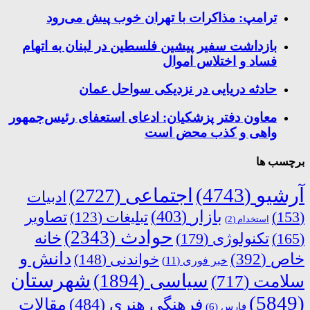
ترامپ: مذاکرات با تهران خوب پیش می‌رود
بازداشت سفیر پیشین فلسطین در لبنان به اتهام
فساد و اختلاس اموال
حادثه دریایی در نزدیکی سواحل عمان
معاون دفتر پزشکیان: ادعای استعفای رئیس‌جمهور
واهی و کذب محض است
برچسب ها
آرشیو
(4743)
اجتماعی
(2727)
ادبیات
بازار
(403)
(153)
تبلیغات
(123)
تصاویر
استخدام
(2)
حوادث
(2343)
خانه
(165)
تکنولوژی
(179)
دانش و
خاص
(392)
خواندنی
(148)
خبر فوری
(11)
شهرستان
سیاسی
(1894)
سلامت
(717)
(5849)
فرهنگی هنری
(484)
مقالات
فارس
(6)