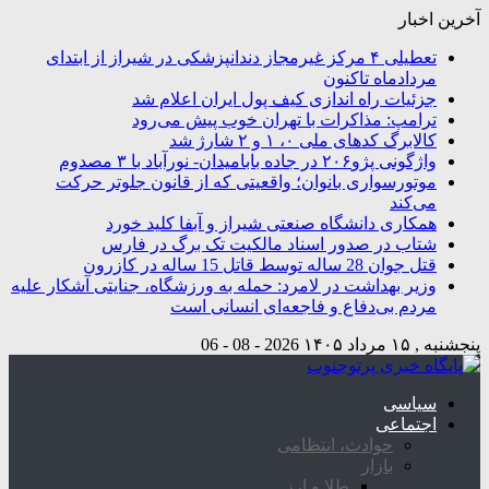
آخرین اخبار
تعطیلی ۴ مرکز غیرمجاز دندانپزشکی در شیراز از ابتدای
مردادماه تاکنون
جزئیات راه اندازی کیف پول ایران اعلام شد
ترامپ: مذاکرات با تهران خوب پیش می‌رود
کالابرگ کدهای ملی ۰، ۱ و ۲ شارژ شد
واژگونی پژو۲۰۶ در جاده بابامیدان- نورآباد با ۳ مصدوم
موتورسواری بانوان؛ واقعیتی که از قانون جلوتر حرکت
می‌کند
همکاری دانشگاه صنعتی شیراز و آبفا کلید خورد
شتاب در صدور اسناد مالکیت تک برگ در فارس
قتل جوان 28 ساله توسط قاتل 15 ساله در کازرون
وزیر بهداشت در لامرد: حمله به ورزشگاه، جنایتی آشکار علیه
مردم بی‌دفاع و فاجعه‌ای انسانی است
پنجشنبه , ۱۵ مرداد ۱۴۰۵
2026 - 08 - 06
سیاسی
اجتماعی
حوادث، انتظامی
بازار
طلا و ارز