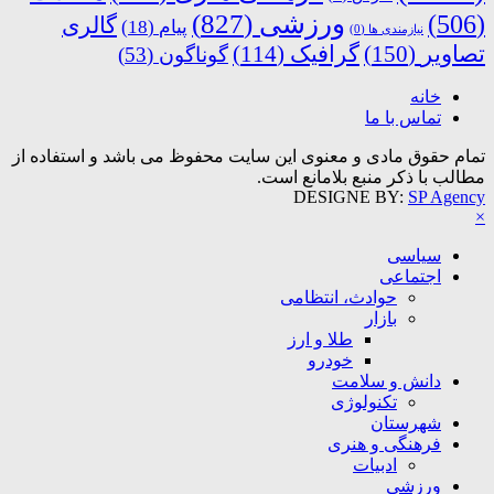
ورزشی
(827)
(506)
گالری
پیام
(18)
نیازمندی ها
(0)
تصاویر
(150)
گرافیک
(114)
گوناگون
(53)
خانه
تماس با ما
تمام حقوق مادی و معنوی این سایت محفوظ می باشد و استفاده از
مطالب با ذکر منبع بلامانع است.
DESIGNE BY:
SP Agency
×
سیاسی
اجتماعی
حوادث، انتظامی
بازار
طلا و ارز
خودرو
دانش و سلامت
تکنولوژی
شهرستان
فرهنگی و هنری
ادبیات
ورزشی