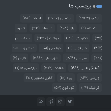
برچسب ها
آرشیو
(4743)
اجتماعی
(2727)
ادبیات
(153)
استخدام
(2)
بازار
(404)
تبلیغات
(123)
تصاویر
(165)
تکنولوژی
(180)
حوادث
(2347)
خانه خاص
(392)
خبر فوری
(11)
خواندنی
(151)
دانش و سلامت
(720)
سیاسی
(1894)
شهرستان
(5862)
فارس
(6)
فرهنگی هنری
(486)
مقالات
(507)
نیازمندی ها
(0)
ورزشی
(827)
پیام
(18)
گالری تصاویر
(150)
گرافیک
(114)
گوناگون
(53)