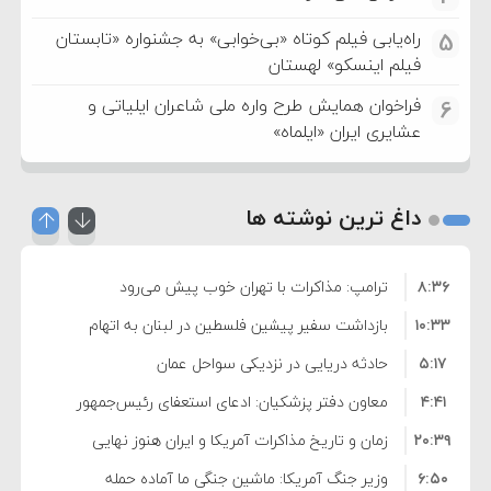
راه‌یابی فیلم کوتاه «بی‌خوابی» به جشنواره «تابستان
5
فیلم اینسکو» لهستان
فراخوان همایش طرح واره ملی شاعران ایلیاتی و
6
عشایری ایران «ایلماه»
داغ ترین نوشته ها
۸:۳۶
ترامپ: مذاکرات با تهران خوب پیش می‌رود
۱۰:۳۳
بازداشت سفیر پیشین فلسطین در لبنان به اتهام
۵:۱۷
فساد و اختلاس اموال
حادثه دریایی در نزدیکی سواحل عمان
۴:۴۱
معاون دفتر پزشکیان: ادعای استعفای رئیس‌جمهور
۲۰:۳۹
واهی و کذب محض است
زمان و تاریخ مذاکرات آمریکا و ایران هنوز نهایی
۶:۵۰
نشده است
وزیر جنگ آمریکا: ماشین جنگی ما آماده حمله