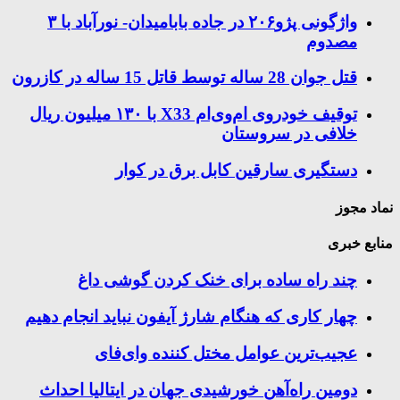
واژگونی پژو۲۰۶ در جاده بابامیدان- نورآباد با ۳
مصدوم
قتل جوان 28 ساله توسط قاتل 15 ساله در کازرون
توقیف خودروی ام‌وی‌ام X33 با ۱۳۰ میلیون ریال
خلافی در سروستان
دستگیری سارقین کابل برق در کوار
نماد مجوز
منابع خبری
چند راه‌ ساده برای خنک کردن گوشی داغ
چهار کاری که هنگام شارژ آیفون نباید انجام دهیم
عجیب‌ترین عوامل مختل کننده وای‌فای
دومین راه‌آهن خورشیدی جهان در ایتالیا احداث