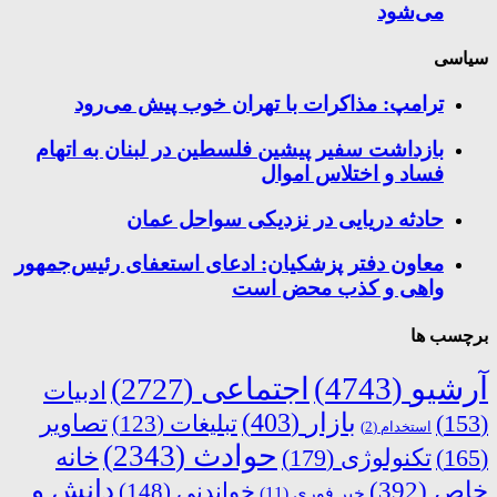
می‌شود
سیاسی
ترامپ: مذاکرات با تهران خوب پیش می‌رود
بازداشت سفیر پیشین فلسطین در لبنان به اتهام
فساد و اختلاس اموال
حادثه دریایی در نزدیکی سواحل عمان
معاون دفتر پزشکیان: ادعای استعفای رئیس‌جمهور
واهی و کذب محض است
برچسب ها
آرشیو
(4743)
اجتماعی
(2727)
ادبیات
بازار
(403)
(153)
تبلیغات
(123)
تصاویر
استخدام
(2)
حوادث
(2343)
خانه
(165)
تکنولوژی
(179)
دانش و
خاص
(392)
خواندنی
(148)
خبر فوری
(11)