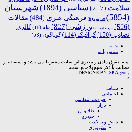
شهرستان
سیاسی
(1894)
سلامت
(717)
(5854)
فرهنگی هنری
(484)
مقالات
فارس
(6)
ورزشی
(827)
(506)
گالری
پیام
(18)
نیازمندی ها
(0)
تصاویر
(150)
گرافیک
(114)
گوناگون
(53)
خانه
تماس با ما
تمام حقوق مادی و معنوی این سایت محفوظ می باشد و استفاده از
مطالب با ذکر منبع بلامانع است.
DESIGNE BY:
SP Agency
×
سیاسی
اجتماعی
حوادث، انتظامی
بازار
طلا و ارز
خودرو
دانش و سلامت
تکنولوژی