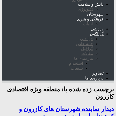
دانش و سلامت
تکنولوژی
شهرستان
فرهنگی و هنری
ادبیات
ورزشی
گوناگون
خواندنی
خانه خاص
گرافیک
مقالات
نیازمندی ها
استخدام
تبلیغات
تصاویر
درباره‌ی ما
برچسب زده شده با:
منطقه ویژه اقتصادی
کازرون
دیدار نماینده شهرستان های کازرون و