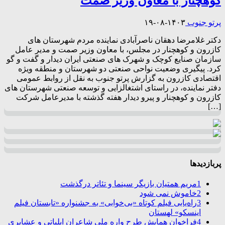
کوهچنار با معاون وزیر صمت
پرتو جنوب
۱۴۰۳-۰۸-۱۹
دکتر غلامرضا دهقان ناصرآبادی نماینده مردم شهرستان های
کازرون و کوهچنار در مجلس، با معاون وزیر صمت و مدیر عامل
سازمان صنایع کوچک و شهرک های صنعتی ایران دیدار و گفت و گو
کرد. پیگیری وضعیت نواحی صنعتی دو شهرستان و منطقه ویژه
اقتصادی کازرون به گزارش پرتو جنوب به نقل از روابط عمومی
دفتر نماینده، در راستای اشتغالزایی و توسعه صنعتی شهرستان های
کازرون و کوهچنار و پیرو دیدار هفته گذشته با مدیرعامل شرکت
[…]
پربازدیدها
1
مریم همتیان بازیگر سینما و تئاتر درگذشت
2
خاموش نمی شود
3
راه‌یابی فیلم کوتاه «بی‌خوابی» به جشنواره «تابستان فیلم
اینسکو» لهستان
4
فراخوان همایش طرح واره ملی شاعران ایلیاتی و عشایری