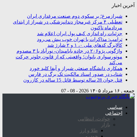
آخرین اخبار
شیرازمرغ؛ بر سکوی دوم صنعت مرغداری ایران
تعطیلی ۴ مرکز غیرمجاز دندانپزشکی در شیراز از ابتدای
مردادماه تاکنون
جزئیات راه اندازی کیف پول ایران اعلام شد
ترامپ: مذاکرات با تهران خوب پیش می‌رود
کالابرگ کدهای ملی ۰، ۱ و ۲ شارژ شد
واژگونی پژو۲۰۶ در جاده بابامیدان- نورآباد با ۳ مصدوم
موتورسواری بانوان؛ واقعیتی که از قانون جلوتر حرکت
می‌کند
همکاری دانشگاه صنعتی شیراز و آبفا کلید خورد
شتاب در صدور اسناد مالکیت تک برگ در فارس
قتل جوان 28 ساله توسط قاتل 15 ساله در کازرون
جمعه , ۱۶ مرداد ۱۴۰۵
2026 - 08 - 07
سیاسی
اجتماعی
حوادث، انتظامی
بازار
طلا و ارز
خودرو