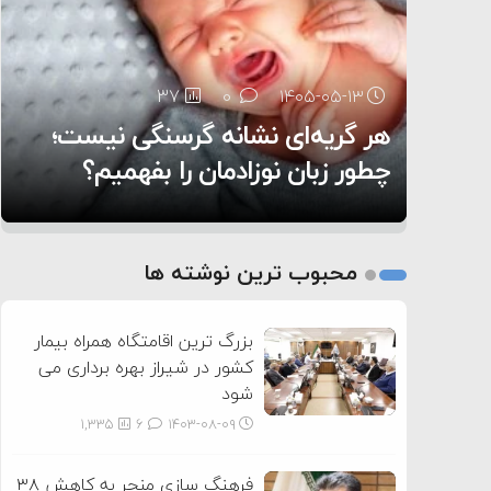
۶:۰۵
37
28
0
0
۱۴۰۵-۰۵-۱۳
۱۴۰۵-۰۵-۱۲
هر گریه‌ای نشانه گرسنگی نیست؛
تغذیه پدر می‌تواند بر سلامت نوزاد
13
0
۱۴۰۵-۰۵-۱۲
تأثیر بگذارد
روی دیگر زندگی
چطور زبان نوزادمان را بفهمیم؟
1
2
محبوب ترین نوشته ها
3
بزرگ ترین اقامتگاه همراه بیمار
کشور در شیراز بهره برداری می
شود
1,335
6
۱۴۰۳-۰۸-۰۹
فرهنگ سازی منجر به کاهش ۳۸