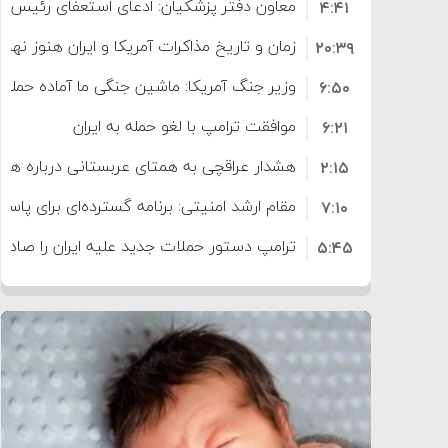
معاون دفتر پزشکیان: ادعای استعفای رئیس
۴:۴۱
است
زمان و تاریخ مذاکرات آمریکا و ایران هنوز نه
۲۰:۳۹
وزیر جنگ آمریکا: ماشین جنگی ما آماده حمله 
۶:۵۰
موافقت ترامپ با لغو حمله به ایران
۶:۲۱
هشدار عراقچی به همتای عربستانی درباره همرا
۲:۱۵
مقام ارشد امنیتی: برنامه گسترده‌ای برای پاسخ 
۷:۱۰
ترامپ دستور حملات جدید علیه ایران را صادر 
۵:۴۵
سپاه: دو نفتکش متخلف مورد اصابت قرار گر
۱۲:۵۹
ترامپ مدعی توافق تاریخی برای خلع سلاح ک
۸:۵۷
اعتراض عراقچی به همتای بلغارستانی به دلیل
۱۶:۱۹
ایران
کشورهایی که به متجاوزان کمک می کنند پ
۱۰:۱۵
سنتکام پایان تجاوز جدید به ایران را اعلام کرد