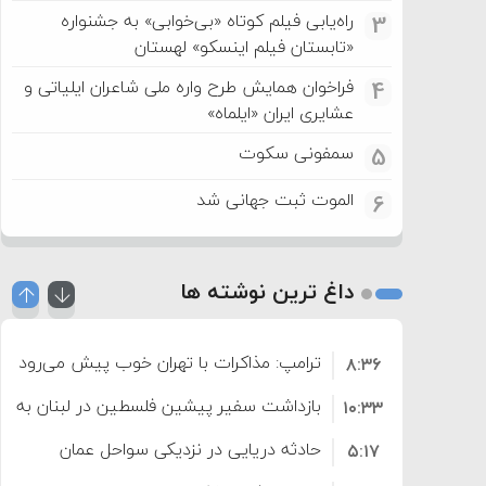
راه‌یابی فیلم کوتاه «بی‌خوابی» به جشنواره
3
«تابستان فیلم اینسکو» لهستان
فراخوان همایش طرح واره ملی شاعران ایلیاتی و
4
عشایری ایران «ایلماه»
سمفونی سکوت
5
الموت ثبت جهانی شد
6
داغ ترین نوشته ها
ترامپ: مذاکرات با تهران خوب پیش می‌رود
۸:۳۶
بازداشت سفیر پیشین فلسطین در لبنان به اته
۱۰:۳۳
حادثه دریایی در نزدیکی سواحل عمان
۵:۱۷