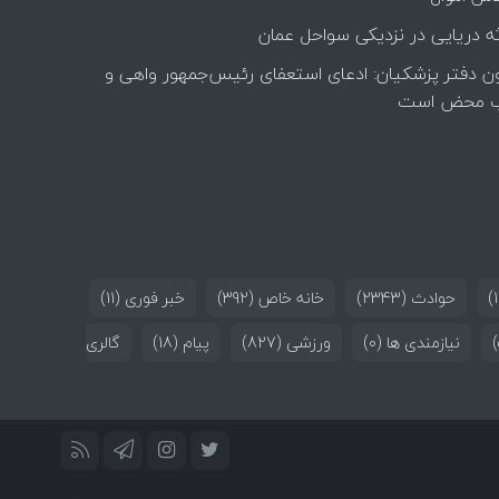
ه دریایی در نزدیکی سواحل عمان
ن دفتر پزشکیان: ادعای استعفای رئیس‌جمهور واهی و
 محض است
حوادث
(2343)
خانه خاص
(392)
خبر فوری
(11)
نیازمندی ها
(0)
ورزشی
(827)
پیام
(18)
گالری