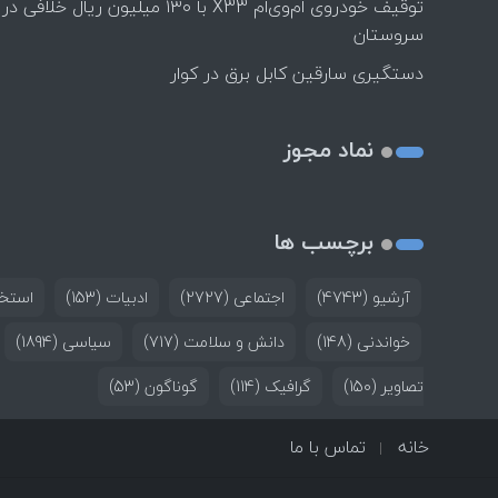
توقیف خودروی ام‌وی‌ام X33 با ۱۳۰ میلیون ریال خلافی در
سروستان
دستگیری سارقین کابل برق در کوار
نماد مجوز
برچسب ها
آرشیو
(4743)
اجتماعی
(2727)
ادبیات
(153)
استخد
خواندنی
(148)
دانش و سلامت
(717)
سیاسی
(1894)
تصاویر
(150)
گرافیک
(114)
گوناگون
(53)
خانه
تماس با ما