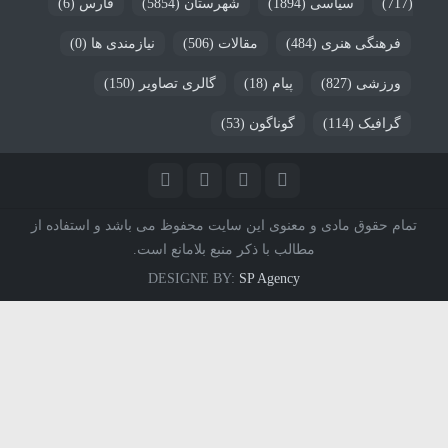
(717)
سیاسی
(1894)
شهرستان
(5854)
فارس
(6)
فرهنگی هنری
(484)
مقالات
(506)
نیازمندی ها
(0)
ورزشی
(827)
پیام
(18)
گالری تصاویر
(150)
گرافیک
(114)
گوناگون
(53)
تمام حقوق مادی و معنوی این سایت محفوظ می باشد و استفاده از
مطالب با ذکر منبع بلامانع است.
DESIGNE BY:
SP Agency