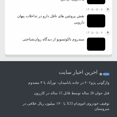
۱۴۰۵-۰۵-۰۸
نقش پروتئین های ناقل دارو در تداخلات پنهان
دارویی
۱۴۰۵-۰۵-۰۷
سندروم تاکوتسوبو از دیدگاه روان‌شناختی
اخرین اخبار سایت
واژگونی پژو۲۰۶ در جاده بابامیدان- نورآباد با ۳ مصدوم
قتل جوان 28 ساله توسط قاتل 15 ساله در کازرون
توقیف خودروی ام‌وی‌ام X33 با ۱۳۰ میلیون ریال خلافی در
سروستان