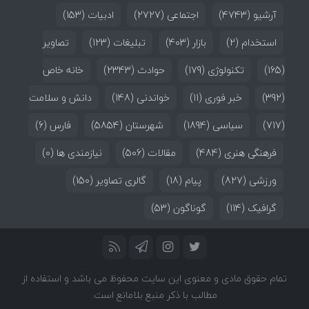
آرشیو
(4743)
اجتماعی
(2727)
ادبیات
(153)
استخدام
(2)
بازار
(403)
تبلیغات
(123)
تصاویر
(165)
تکنولوژی
(179)
حوادث
(2343)
خانه خاص
(392)
خبر فوری
(11)
خواندنی
(148)
دانش و سلامت
(717)
سیاسی
(1894)
شهرستان
(5854)
فارس
(6)
فرهنگی هنری
(484)
مقالات
(506)
نیازمندی ها
(0)
ورزشی
(827)
پیام
(18)
گالری تصاویر
(150)
گرافیک
(114)
گوناگون
(53)
تمام حقوق مادی و معنوی این سایت محفوظ می باشد و استفاده از
مطالب با ذکر منبع بلامانع است.