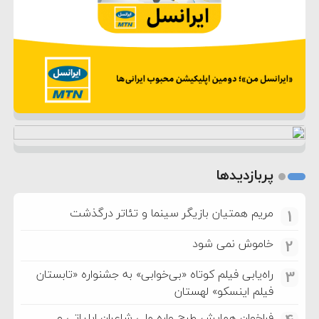
پربازدیدها
مریم همتیان بازیگر سینما و تئاتر درگذشت
1
خاموش نمی شود
2
راه‌یابی فیلم کوتاه «بی‌خوابی» به جشنواره «تابستان
3
فیلم اینسکو» لهستان
فراخوان همایش طرح واره ملی شاعران ایلیاتی و