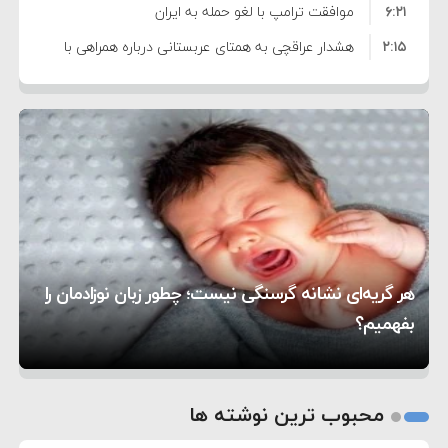
۶:۲۱
نظامی علیه ایران است
موافقت ترامپ با لغو حمله به ایران
۲:۱۵
هشدار عراقچی به همتای عربستانی درباره همراهی با
۷:۱۰
آمریکا
مقام ارشد امنیتی: برنامه گسترده‌ای برای پاسخ به
۵:۴۵
دیوانگی آمریکا داریم
ترامپ دستور حملات جدید علیه ایران را صادر کرد
۱۲:۵۹
سپاه: دو نفتکش متخلف مورد اصابت قرار گرفته و
۸:۵۷
متوقف شدند
ترامپ مدعی توافق تاریخی برای خلع سلاح کامل
۱۶:۱۹
حماس شد
اعتراض عراقچی به همتای بلغارستانی به دلیل کمک
۱۰:۱۵
به آمریکا در حملات به ایران
کشورهایی که به متجاوزان کمک می کنند پاسخ
هر گریه‌ای نشانه گرسنگی نیست؛ چطور زبان نوزادمان را
۶:۰۵
سختی خواهند گرفت
سنتکام پایان تجاوز جدید به ایران را اعلام کرد
بفهمیم؟
روی دیگر زندگی
تغذیه پدر می‌تواند بر سلامت نوزاد تأثیر بگذارد
1
2
محبوب ترین نوشته ها
3