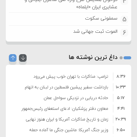
4
عشایری ایران «ایلماه»
سمفونی سکوت
5
الموت ثبت جهانی شد
6
داغ ترین نوشته ها
۸:۳۶
ترامپ: مذاکرات با تهران خوب پیش می‌رود
۱۰:۳۳
بازداشت سفیر پیشین فلسطین در لبنان به اتهام
۵:۱۷
فساد و اختلاس اموال
حادثه دریایی در نزدیکی سواحل عمان
۴:۴۱
معاون دفتر پزشکیان: ادعای استعفای رئیس‌جمهور
۲۰:۳۹
واهی و کذب محض است
زمان و تاریخ مذاکرات آمریکا و ایران هنوز نهایی
۶:۵۰
نشده است
وزیر جنگ آمریکا: ماشین جنگی ما آماده حمله