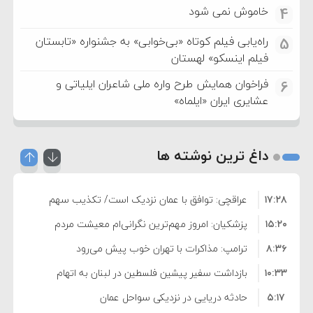
خاموش نمی شود
4
راه‌یابی فیلم کوتاه «بی‌خوابی» به جشنواره «تابستان
5
فیلم اینسکو» لهستان
فراخوان همایش طرح واره ملی شاعران ایلیاتی و
6
عشایری ایران «ایلماه»
داغ ترین نوشته ها
۱۷:۲۸
عراقچی: توافق با عمان نزدیک است/ تکذیب سهم
۱۵:۲۰
۱۱ درصدی ایران از خزر
پزشکیان: امروز مهم‌ترین نگرانی‌ام معیشت مردم
۸:۳۶
است
ترامپ: مذاکرات با تهران خوب پیش می‌رود
۱۰:۳۳
بازداشت سفیر پیشین فلسطین در لبنان به اتهام
۵:۱۷
فساد و اختلاس اموال
حادثه دریایی در نزدیکی سواحل عمان