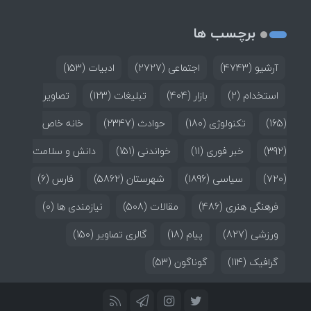
برچسب ها
آرشیو
(4743)
اجتماعی
(2727)
ادبیات
(153)
استخدام
(2)
بازار
(404)
تبلیغات
(123)
تصاویر
(165)
تکنولوژی
(180)
حوادث
(2347)
خانه خاص
(392)
خبر فوری
(11)
خواندنی
(151)
دانش و سلامت
(720)
سیاسی
(1896)
شهرستان
(5862)
فارس
(6)
فرهنگی هنری
(486)
مقالات
(508)
نیازمندی ها
(0)
ورزشی
(827)
پیام
(18)
گالری تصاویر
(150)
گرافیک
(114)
گوناگون
(53)