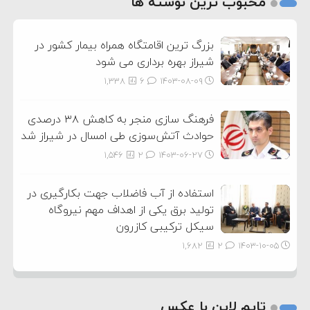
محبوب ترین نوشته ها
3
بزرگ ترین اقامتگاه همراه بیمار کشور در
شیراز بهره برداری می شود
1,338
6
۱۴۰۳-۰۸-۰۹
فرهنگ سازی منجر به کاهش ۳۸ درصدی
حوادث آتش‌سوزی طی امسال در شیراز شد
1,546
2
۱۴۰۳-۰۶-۲۷
استفاده از آب فاضلاب جهت بکارگیری در
تولید برق یکی از اهداف مهم نیروگاه
سیکل ترکیبی کازرون
1,682
2
۱۴۰۳-۱۰-۰۵
تایم لاین با عکس