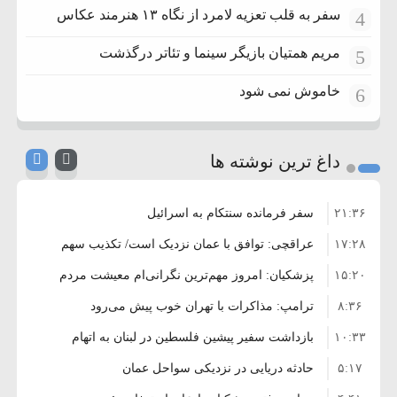
سفر به قلب تعزیه لامرد از نگاه ۱۳ هنرمند عکاس
4
مریم همتیان بازیگر سینما و تئاتر درگذشت
5
خاموش نمی شود
6
داغ ترین نوشته ها
۲۱:۳۶
سفر فرمانده سنتکام به اسرائیل
۱۷:۲۸
عراقچی: توافق با عمان نزدیک است/ تکذیب سهم
۱۵:۲۰
۱۱ درصدی ایران از خزر
پزشکیان: امروز مهم‌ترین نگرانی‌ام معیشت مردم
۸:۳۶
است
ترامپ: مذاکرات با تهران خوب پیش می‌رود
۱۰:۳۳
بازداشت سفیر پیشین فلسطین در لبنان به اتهام
۵:۱۷
فساد و اختلاس اموال
حادثه دریایی در نزدیکی سواحل عمان