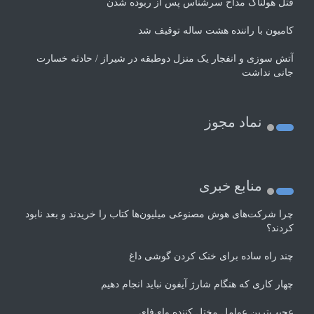
قتل هولناک مداح سرشناس پس از ربوده شدن
کامیون با راننده هشت ساله توقیف شد
آتش سوزی و انفجار یک منزل دوطبقه در شیراز / حادثه خسارت
جانی نداشت
نماد مجوز
منابع خبری
چرا شرکت‌های هوش مصنوعی میلیون‌ها کتاب را خریدند و بعد نابود
کردند؟
چند راه‌ ساده برای خنک کردن گوشی داغ
چهار کاری که هنگام شارژ آیفون نباید انجام دهیم
عجیب‌ترین عوامل مختل کننده وای‌فای