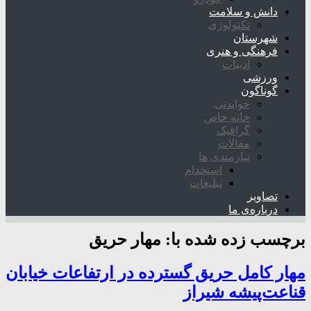
دانش و سلامت
تکنولوژی
شهرستان
فرهنگی و هنری
ادبیات
ورزشی
گوناگون
خواندنی
خانه خاص
گرافیک
مقالات
نیازمندی ها
استخدام
تبلیغات
تصاویر
درباره‌ی ما
برچسب زده شده با:
مهار حریق
مهار کامل حریق گسترده در ارتفاعات خیابان
قناعت‌پیشه شیراز