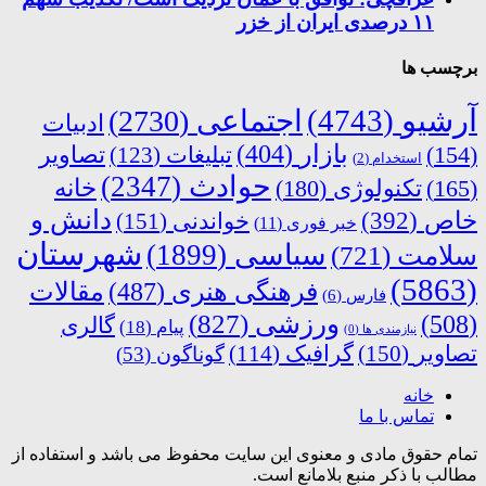
۱۱ درصدی ایران از خزر
برچسب ها
آرشیو
(4743)
اجتماعی
(2730)
ادبیات
بازار
(404)
(154)
تبلیغات
(123)
تصاویر
استخدام
(2)
حوادث
(2347)
خانه
(165)
تکنولوژی
(180)
دانش و
خاص
(392)
خواندنی
(151)
خبر فوری
(11)
شهرستان
سیاسی
(1899)
سلامت
(721)
(5863)
فرهنگی هنری
(487)
مقالات
فارس
(6)
ورزشی
(827)
(508)
گالری
پیام
(18)
نیازمندی ها
(0)
تصاویر
(150)
گرافیک
(114)
گوناگون
(53)
خانه
تماس با ما
تمام حقوق مادی و معنوی این سایت محفوظ می باشد و استفاده از
مطالب با ذکر منبع بلامانع است.