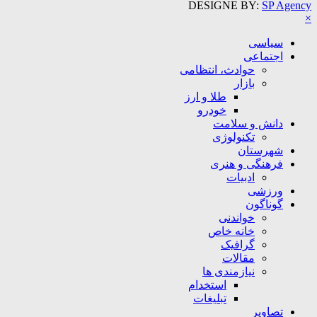
DESIGNE BY:
SP Agency
×
سیاسی
اجتماعی
حوادث، انتظامی
بازار
طلا و ارز
خودرو
دانش و سلامت
تکنولوژی
شهرستان
فرهنگی و هنری
ادبیات
ورزشی
گوناگون
خواندنی
خانه خاص
گرافیک
مقالات
نیازمندی ها
استخدام
تبلیغات
تصاویر