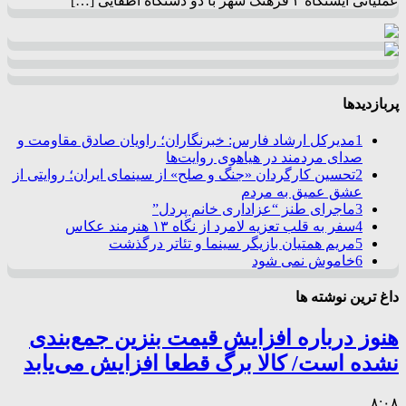
عملیاتی ایستگاه ۴ فرهنگ شهر با دو دستگاه اطفایی […]
پربازدیدها
1
مدیرکل ارشاد فارس: خبرنگاران؛ راویان صادق مقاومت و
صدای مردمند در هیاهوی روایت‌ها
2
تحسین کارگردان «جنگ و صلح» از سینمای ایران؛ روایتی از
عشق عمیق به مردم
3
ماجرای طنز “عزاداری خانم پردل”
4
سفر به قلب تعزیه لامرد از نگاه ۱۳ هنرمند عکاس
5
مریم همتیان بازیگر سینما و تئاتر درگذشت
6
خاموش نمی شود
داغ ترین نوشته ها
هنوز درباره افزایش قیمت بنزین جمع‌بندی
نشده است/ کالا برگ قطعا افزایش می‌یابد
۸:۰۸