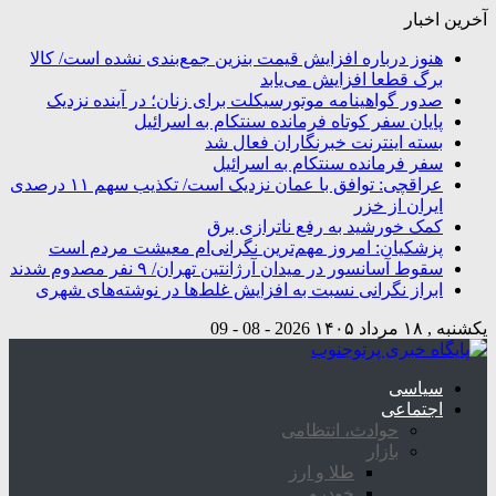
آخرین اخبار
هنوز درباره افزایش قیمت بنزین جمع‌بندی نشده است/ کالا
برگ قطعا افزایش می‌یابد
صدور گواهینامه موتورسیکلت برای زنان؛ در آینده نزدیک
پایان سفر کوتاه فرمانده سنتکام به اسرائیل
بسته اینترنت خبرنگاران فعال شد
سفر فرمانده سنتکام به اسرائیل
عراقچی: توافق با عمان نزدیک است/ تکذیب سهم ۱۱ درصدی
ایران از خزر
کمک خورشید به رفع ناترازی برق
پزشکیان: امروز مهم‌ترین نگرانی‌ام معیشت مردم است
سقوط آسانسور در میدان آرژانتین تهران/ ۹ نفر مصدوم شدند
ابراز نگرانی نسبت به افزایش غلط‌ها در نوشته‌های شهری
یکشنبه , ۱۸ مرداد ۱۴۰۵
2026 - 08 - 09
سیاسی
اجتماعی
حوادث، انتظامی
بازار
طلا و ارز
خودرو