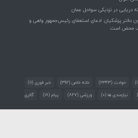
ه دریایی در نزدیکی سواحل عمان
ن دفتر پزشکیان: ادعای استعفای رئیس‌جمهور واهی و
 محض است
حوادث
(2343)
خانه خاص
(392)
خبر فوری
(11)
نیازمندی ها
(0)
ورزشی
(827)
پیام
(18)
گالری