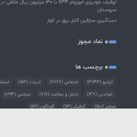
توقیف خودروی ام‌وی‌ام X33 با ۱۳۰ میلیون ریال خلافی در
سروستان
دستگیری سارقین کابل برق در کوار
نماد مجوز
برچسب ها
آرشیو
(4743)
اجتماعی
(2727)
ادبیات
(153)
استخد
خواندنی
(148)
دانش و سلامت
(717)
سیاسی
(1894)
تصاویر
(150)
گرافیک
(114)
گوناگون
(53)
خانه
تماس با ما