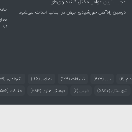
عجیب‌ترین عوامل مختل کننده وای‌فای
حادث
دومین راه‌آهن خورشیدی جهان در ایتالیا احداث می‌شود
معاو
کذب
ام
(2)
بازار
(403)
تبلیغات
(124)
تصاویر
(165)
تکنولوژی
(179)
شهرستان
(5850)
فارس
(6)
فرهنگی هنری
(484)
مقالات
(506)