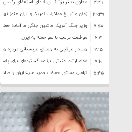
معاون دفتر پزشکیان: ادعای استعفای رئیس
۴:۴۱
است
زمان و تاریخ مذاکرات آمریکا و ایران هنوز نه
۲۰:۳۹
وزیر جنگ آمریکا: ماشین جنگی ما آماده حمله 
۶:۵۰
موافقت ترامپ با لغو حمله به ایران
۶:۲۱
هشدار عراقچی به همتای عربستانی درباره همرا
۲:۱۵
مقام ارشد امنیتی: برنامه گسترده‌ای برای پاسخ 
۷:۱۰
ترامپ دستور حملات جدید علیه ایران را صادر 
۵:۴۵
سپاه: دو نفتکش متخلف مورد اصابت قرار گر
۱۲:۵۹
ترامپ مدعی توافق تاریخی برای خلع سلاح ک
۸:۵۷
اعتراض عراقچی به همتای بلغارستانی به دلیل
۱۶:۱۹
ایران
کشورهایی که به متجاوزان کمک می کنند پ
۱۰:۱۵
سنتکام پایان تجاوز جدید به ایران را اعلام کرد