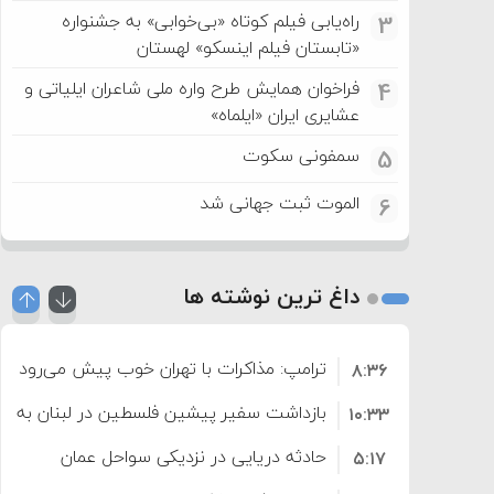
راه‌یابی فیلم کوتاه «بی‌خوابی» به جشنواره
3
«تابستان فیلم اینسکو» لهستان
فراخوان همایش طرح واره ملی شاعران ایلیاتی و
4
عشایری ایران «ایلماه»
سمفونی سکوت
5
الموت ثبت جهانی شد
6
داغ ترین نوشته ها
ترامپ: مذاکرات با تهران خوب پیش می‌رود
۸:۳۶
بازداشت سفیر پیشین فلسطین در لبنان به اته
۱۰:۳۳
حادثه دریایی در نزدیکی سواحل عمان
۵:۱۷