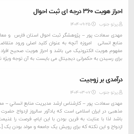
احراز هویت 360 درجه ای ثبت احوال
پرتو جنوب
۱۴۰۴-۰۹-۲۵
مهدی سعادت پور – پژوهشگر ثبت احوال استان فارس و معاون
منابع انسانی امروزه آنچه به عنوان کلید اصلی ورود متقاض
مفهوم هویت الکترونیک می باشد و احراز هویت صحیح افراد 
برای رسیدن به حکمرانی دیجیتال می بایست به آن توجه ویژه نم
درآمدی بر زوجیت
پرتو جنوب
۱۴۰۴-۰۳-۰۷
مهدی سعادت پور – کارشناس ارشد مديريت منابع انساني – معاون
مذهبی در ایران اسلامی است که یادآور سالروز ازدواج حضرت
باشد لذا با عنایت به قرین بودن با این ایام، فرصت را غ
ازدواج و این نکته که برای رویش یک جامعه و مولد بودن یک [