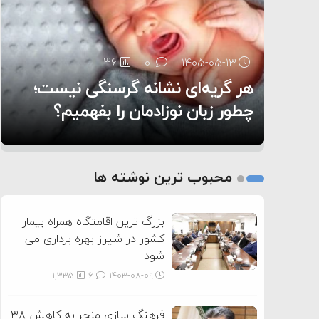
۶:۰۵
36
25
0
0
۱۴۰۵-۰۵-۱۳
۱۴۰۵-۰۵-۱۲
هر گریه‌ای نشانه گرسنگی نیست؛
تغذیه پدر می‌تواند بر سلامت نوزاد
11
0
۱۴۰۵-۰۵-۱۲
تأثیر بگذارد
روی دیگر زندگی
چطور زبان نوزادمان را بفهمیم؟
1
2
محبوب ترین نوشته ها
3
بزرگ ترین اقامتگاه همراه بیمار
کشور در شیراز بهره برداری می
شود
1,335
6
۱۴۰۳-۰۸-۰۹
فرهنگ سازی منجر به کاهش ۳۸