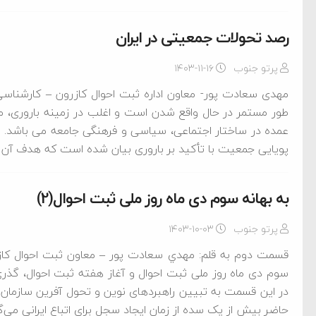
‌جمهور واهی و کذب محض
ایی نشده است
رصد تحولات جمعیتی در ایران
نظامی علیه ایران است
پرتو جنوب
۱۴۰۳-۱۱-۱۶
مهدی سعادت پور- معاون اداره ثبت احوال کازرون – کارشناس
طور مستمر در حال واقع شدن است و اغلب در زمینه باروری، م
هی با آمریکا
عمده در ساختار اجتماعی، سیاسی و فرهنگی جامعه می باشد. 
به دیوانگی آمریکا داریم
پویایی جمعیت با تأکید بر باروری بیان شده است که هدف آن ا
کرد
به بهانه سوم دی ماه روز ملی ثبت احوال(2)
فته و متوقف شدند
پرتو جنوب
۱۴۰۳-۱۰-۰۳
امل حماس شد
قسمت دوم به قلم: مهدي سعادت پور – معاون ثبت احوال ک
 کمک به آمریکا در حملات به
سوم دی ماه روز ملی ثبت احوال و آغاز هفته ثبت احوال، گذری
اسخ سختی خواهند گرفت
در این قسمت به تبیین راهبردهای نوین و تحول آفرین سازمان 
حاضر بیش از یک سده از زمان ايجاد سجل برای اتباع ایرانی می‌گ