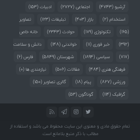
آرشیو
(4743)
اجتماعی
(2727)
ادبیات
(153)
استخدام
(2)
بازار
(403)
تبلیغات
(123)
تصاویر
(165)
تکنولوژی
(179)
حوادث
(2343)
خانه خاص
(392)
خبر فوری
(11)
خواندنی
(148)
دانش و سلامت
(717)
سیاسی
(1894)
شهرستان
(5849)
فارس
(6)
فرهنگی هنری
(484)
مقالات
(506)
نیازمندی ها
(0)
ورزشی
(827)
پیام
(18)
گالری تصاویر
(150)
گرافیک
(114)
گوناگون
(53)
تمام حقوق مادی و معنوی این سایت محفوظ می باشد و استفاده از
مطالب با ذکر منبع بلامانع است.