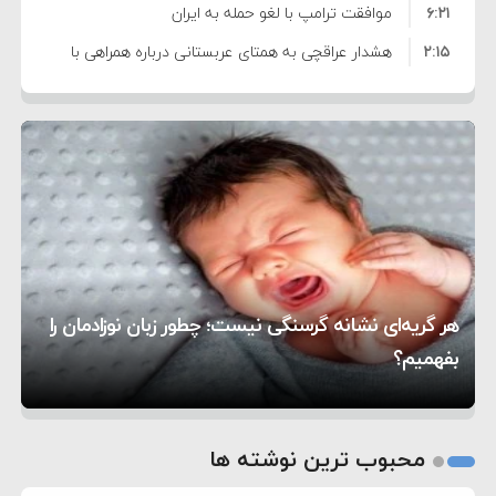
۶:۲۱
نظامی علیه ایران است
موافقت ترامپ با لغو حمله به ایران
۲:۱۵
هشدار عراقچی به همتای عربستانی درباره همراهی با
۷:۱۰
آمریکا
مقام ارشد امنیتی: برنامه گسترده‌ای برای پاسخ به
۵:۴۵
دیوانگی آمریکا داریم
ترامپ دستور حملات جدید علیه ایران را صادر کرد
۱۲:۵۹
سپاه: دو نفتکش متخلف مورد اصابت قرار گرفته و
۸:۵۷
متوقف شدند
ترامپ مدعی توافق تاریخی برای خلع سلاح کامل
۱۶:۱۹
حماس شد
اعتراض عراقچی به همتای بلغارستانی به دلیل کمک
۱۰:۱۵
به آمریکا در حملات به ایران
کشورهایی که به متجاوزان کمک می کنند پاسخ
هر گریه‌ای نشانه گرسنگی نیست؛ چطور زبان نوزادمان را
۶:۰۵
سختی خواهند گرفت
سنتکام پایان تجاوز جدید به ایران را اعلام کرد
بفهمیم؟
روی دیگر زندگی
تغذیه پدر می‌تواند بر سلامت نوزاد تأثیر بگذارد
1
2
محبوب ترین نوشته ها
3