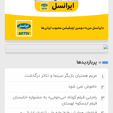
پربازدیدها
مریم همتیان بازیگر سینما و تئاتر درگذشت
1
خاموش نمی شود
2
راه‌یابی فیلم کوتاه «بی‌خوابی» به جشنواره «تابستان
3
فیلم اینسکو» لهستان
فراخوان همایش طرح واره ملی شاعران ایلیاتی و