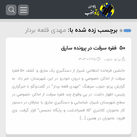
برچسب زده شده با:
مهدی قلعه بردار
50 فقره سرقت در پرونده سارق
پرتو جنوب
۱۴۰۳-۰۷-۲۵
جانشین فرمانده انتظامي شيراز از دستگيري یک سارق و كشف 50 فقره
سرقت از اماكن خصوصي و درون خودرو در اين شهرستان خبر داد. به
گزارش پرتو جنوب سرهنگ “مهدی قلعه بردار” در گفت‌وگو با خبرگزاری
پلیس، اظهار داشت: در پي وقوع چند فقره سرقت از اماکن خصوصي در
سطح شهرستان شيراز، شناسايي و دستگيري سارق يا سارقان در دستور
كار ماموران کلانتري “15 قصرالدشت و پايگاه تجسس” قرار گرفت. وي
افزود: ماموران در همين […]