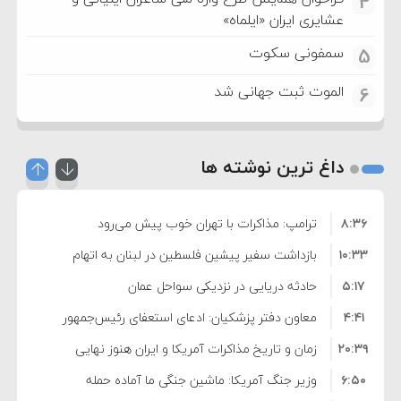
4
عشایری ایران «ایلماه»
سمفونی سکوت
5
الموت ثبت جهانی شد
6
داغ ترین نوشته ها
۸:۳۶
ترامپ: مذاکرات با تهران خوب پیش می‌رود
۱۰:۳۳
بازداشت سفیر پیشین فلسطین در لبنان به اتهام
۵:۱۷
فساد و اختلاس اموال
حادثه دریایی در نزدیکی سواحل عمان
۴:۴۱
معاون دفتر پزشکیان: ادعای استعفای رئیس‌جمهور
۲۰:۳۹
واهی و کذب محض است
زمان و تاریخ مذاکرات آمریکا و ایران هنوز نهایی
۶:۵۰
نشده است
وزیر جنگ آمریکا: ماشین جنگی ما آماده حمله