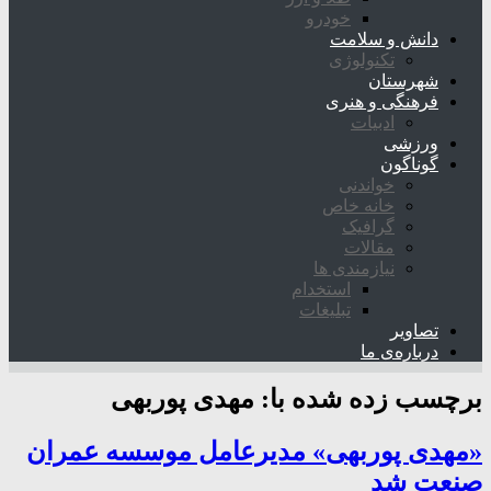
خودرو
دانش و سلامت
تکنولوژی
شهرستان
فرهنگی و هنری
ادبیات
ورزشی
گوناگون
خواندنی
خانه خاص
گرافیک
مقالات
نیازمندی ها
استخدام
تبلیغات
تصاویر
درباره‌ی ما
برچسب زده شده با:
مهدی پوربهی
«مهدی پوربهی» مدیرعامل موسسه عمران
صنعت شد