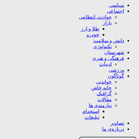
سیاسی
اجتماعی
حوادث، انتظامی
بازار
طلا و ارز
خودرو
دانش و سلامت
تکنولوژی
شهرستان
فرهنگی و هنری
ادبیات
ورزشی
گوناگون
خواندنی
خانه خاص
گرافیک
مقالات
نیازمندی ها
استخدام
تبلیغات
تصاویر
درباره‌ی ما