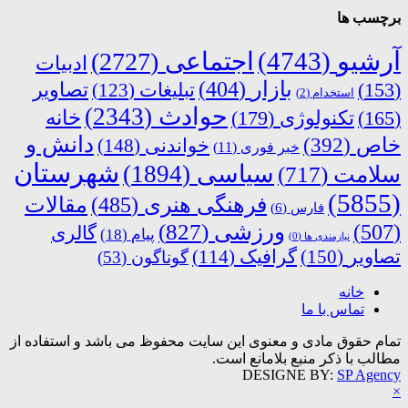
برچسب ها
آرشیو
(4743)
اجتماعی
(2727)
ادبیات
بازار
(404)
(153)
تبلیغات
(123)
تصاویر
استخدام
(2)
حوادث
(2343)
خانه
(165)
تکنولوژی
(179)
دانش و
خاص
(392)
خواندنی
(148)
خبر فوری
(11)
شهرستان
سیاسی
(1894)
سلامت
(717)
(5855)
فرهنگی هنری
(485)
مقالات
فارس
(6)
ورزشی
(827)
(507)
گالری
پیام
(18)
نیازمندی ها
(0)
تصاویر
(150)
گرافیک
(114)
گوناگون
(53)
خانه
تماس با ما
تمام حقوق مادی و معنوی این سایت محفوظ می باشد و استفاده از
مطالب با ذکر منبع بلامانع است.
DESIGNE BY:
SP Agency
×