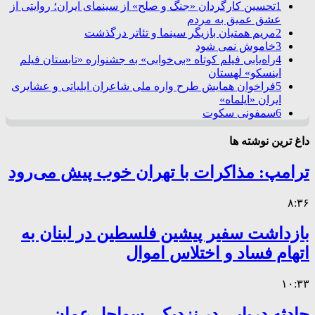
1
تحسین کارگردان «جنگ و صلح» از سینمای ایران؛ روایتی از
عشق عمیق به مردم
2
مریم همتیان بازیگر سینما و تئاتر درگذشت
3
خاموش نمی شود
4
راه‌یابی فیلم کوتاه «بی‌خوابی» به جشنواره «تابستان فیلم
اینسکو» لهستان
5
فراخوان همایش طرح واره ملی شاعران ایلیاتی و عشایری
ایران «ایلماه»
6
سمفونی سکوت
داغ ترین نوشته ها
ترامپ: مذاکرات با تهران خوب پیش می‌رود
۸:۳۶
بازداشت سفیر پیشین فلسطین در لبنان به
اتهام فساد و اختلاس اموال
۱۰:۳۳
حادثه دریایی در نزدیکی سواحل عمان