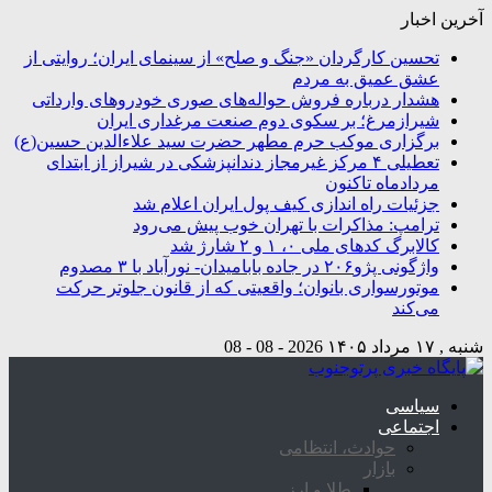
آخرین اخبار
تحسین کارگردان «جنگ و صلح» از سینمای ایران؛ روایتی از
عشق عمیق به مردم
هشدار درباره فروش حواله‌های صوری خودروهای وارداتی
شیرازمرغ؛ بر سکوی دوم صنعت مرغداری ایران
برگزاری موکب حرم مطهر حضرت سید علاءالدین حسین(ع)
تعطیلی ۴ مرکز غیرمجاز دندانپزشکی در شیراز از ابتدای
مردادماه تاکنون
جزئیات راه اندازی کیف پول ایران اعلام شد
ترامپ: مذاکرات با تهران خوب پیش می‌رود
کالابرگ کدهای ملی ۰، ۱ و ۲ شارژ شد
واژگونی پژو۲۰۶ در جاده بابامیدان- نورآباد با ۳ مصدوم
موتورسواری بانوان؛ واقعیتی که از قانون جلوتر حرکت
می‌کند
شنبه , ۱۷ مرداد ۱۴۰۵
2026 - 08 - 08
سیاسی
اجتماعی
حوادث، انتظامی
بازار
طلا و ارز