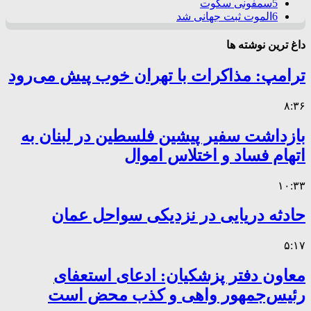
5
سمفونی سکوت
6
الموت ثبت جهانی شد
داغ ترین نوشته ها
ترامپ: مذاکرات با تهران خوب پیش می‌رود
۸:۳۶
بازداشت سفیر پیشین فلسطین در لبنان به
اتهام فساد و اختلاس اموال
۱۰:۳۳
حادثه دریایی در نزدیکی سواحل عمان
۵:۱۷
معاون دفتر پزشکیان: ادعای استعفای
رئیس‌جمهور واهی و کذب محض است