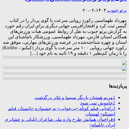
پرتو جنوب
۱۴۰۴-۰۲-۲۰
مهرداد طهماسبی رکورد روپایی سرعت با گوی پردار را در کتاب
گینس ثبت کرد و افتخارآفرینی جهانی دیگری برای ایران رقم خورد.
به گزارش پرتو جنوب به نقل از روابط عمومی هیأت ورزش‌های
همگانی استان فارس، مهرداد طهماسبی، ورزشکار نام‌آشنای این
استان و چهره‌ شناخته‌شده در عرصه ورزش‌های مهارتی، موفق شد
رکورد جهانی روپایی ۱۰۰ متر سرعت با گوی پردار (کیکبو – Kickbo)
را با زمان کم‌نظیر ۱ دقیقه و ۱۹ ثانیه به نام خود […]
پربازدیدها
1
مریم همتیان بازیگر سینما و تئاتر درگذشت
2
خاموش نمی شود
3
راه‌یابی فیلم کوتاه «بی‌خوابی» به جشنواره «تابستان فیلم
اینسکو» لهستان
4
فراخوان همایش طرح واره ملی شاعران ایلیاتی و عشایری
ایران «ایلماه»