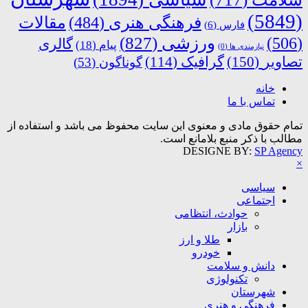
(5849)
فرهنگی هنری
(484)
مقالات
فارس
(6)
ورزشی
(827)
(506)
گالری
پیام
(18)
نیازمندی ها
(0)
تصاویر
(150)
گرافیک
(114)
گوناگون
(53)
خانه
تماس با ما
تمام حقوق مادی و معنوی این سایت محفوظ می باشد و استفاده از
مطالب با ذکر منبع بلامانع است.
DESIGNE BY:
SP Agency
×
سیاسی
اجتماعی
حوادث، انتظامی
بازار
طلا و ارز
خودرو
دانش و سلامت
تکنولوژی
شهرستان
فرهنگی و هنری