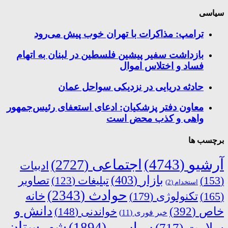
سیاسی
ترامپ: مذاکرات با تهران خوب پیش می‌رود
بازداشت سفیر پیشین فلسطین در لبنان به اتهام
فساد و اختلاس اموال
حادثه دریایی در نزدیکی سواحل عمان
معاون دفتر پزشکیان: ادعای استعفای رئیس‌جمهور
واهی و کذب محض است
برچسب ها
آرشیو
(4743)
اجتماعی
(2727)
ادبیات
بازار
(403)
(153)
تبلیغات
(123)
تصاویر
استخدام
(2)
حوادث
(2343)
خانه
(165)
تکنولوژی
(179)
دانش و
خاص
(392)
خواندنی
(148)
خبر فوری
(11)
شهرستان
سیاسی
(1894)
سلامت
(717)