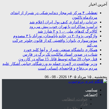
آخرین اخبار
تعطیلی ۴ مرکز غیرمجاز دندانپزشکی در شیراز از ابتدای
مردادماه تاکنون
جزئیات راه اندازی کیف پول ایران اعلام شد
ترامپ: مذاکرات با تهران خوب پیش می‌رود
کالابرگ کدهای ملی ۰، ۱ و ۲ شارژ شد
واژگونی پژو۲۰۶ در جاده بابامیدان- نورآباد با ۳ مصدوم
موتورسواری بانوان؛ واقعیتی که از قانون جلوتر حرکت
می‌کند
همکاری دانشگاه صنعتی شیراز و آبفا کلید خورد
شتاب در صدور اسناد مالکیت تک برگ در فارس
قتل جوان 28 ساله توسط قاتل 15 ساله در کازرون
وزیر بهداشت در لامرد: حمله به ورزشگاه، جنایتی آشکار علیه
مردم بی‌دفاع و فاجعه‌ای انسانی است
پنجشنبه , ۱۵ مرداد ۱۴۰۵
2026 - 08 - 06
سیاسی
اجتماعی
حوادث، انتظامی
بازار
طلا و ارز