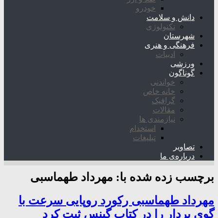
خودرو
دانش و سلامت
تکنولوژی
شهرستان
فرهنگی و هنری
ادبیات
ورزشی
گوناگون
خواندنی
خانه خاص
گرافیک
مقالات
نیازمندی ها
استخدام
تبلیغات
تصاویر
درباره‌ی ما
برچسب زده شده با:
مهرداد طهماسبی
مهرداد طهماسبی رکورد روپایی سرعت با
گوی پردار را در کتاب گینس ثبت کرد