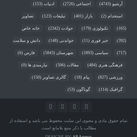
آرشیو
(4743)
اجتماعی
(2726)
ادبیات
(153)
استخدام
(2)
بازار
(401)
تبلیغات
(123)
تصاویر
(165)
تکنولوژی
(179)
حوادث
(2342)
خانه خاص
(392)
خبر فوری
(11)
خواندنی
(148)
دانش و سلامت
(717)
سیاسی
(1893)
شهرستان
(5843)
فارس
(6)
فرهنگی هنری
(484)
مقالات
(506)
نیازمندی ها
(0)
ورزشی
(827)
پیام
(18)
گالری تصاویر
(150)
گرافیک
(114)
گوناگون
(53)
تمام حقوق مادی و معنوی این سایت محفوظ می باشد و استفاده از
مطالب با ذکر منبع بلامانع است.
DESIGNE BY:
SP Agency