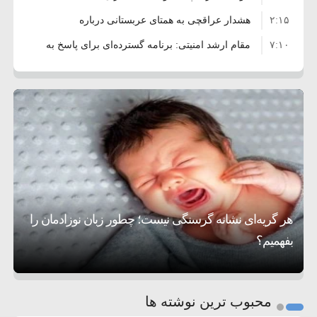
۲:۱۵
هشدار عراقچی به همتای عربستانی درباره
۷:۱۰
همراهی با آمریکا
مقام ارشد امنیتی: برنامه گسترده‌ای برای پاسخ به
۵:۴۵
دیوانگی آمریکا داریم
ترامپ دستور حملات جدید علیه ایران را صادر کرد
۱۲:۵۹
سپاه: دو نفتکش متخلف مورد اصابت قرار گرفته
۸:۵۷
و متوقف شدند
ترامپ مدعی توافق تاریخی برای خلع سلاح کامل
۱۶:۱۹
حماس شد
اعتراض عراقچی به همتای بلغارستانی به دلیل
۱۰:۱۵
کمک به آمریکا در حملات به ایران
کشورهایی که به متجاوزان کمک می کنند پاسخ
۶:۰۵
سختی خواهند گرفت
سنتکام پایان تجاوز جدید به ایران را اعلام کرد
هر گریه‌ای نشانه گرسنگی نیست؛ چطور زبان نوزادمان را
۱۸:۰۰
آمریکا تحریم‌های جدیدی علیه ایران اعمال کرد
بفهمیم؟
روی دیگر زندگی
تغذیه پدر می‌تواند بر سلامت نوزاد تأثیر بگذارد
1
2
محبوب ترین نوشته ها
3