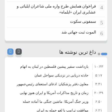
فراخوان همایش طرح واره ملی شاعران ایلیاتی و
4
عشایری ایران «ایلماه»
سمفونی سکوت
5
الموت ثبت جهانی شد
6
داغ ترین نوشته ها
۱۰:۳۳
بازداشت سفیر پیشین فلسطین در لبنان به اتهام
۵:۱۷
فساد و اختلاس اموال
حادثه دریایی در نزدیکی سواحل عمان
۴:۴۱
معاون دفتر پزشکیان: ادعای استعفای رئیس‌جمهور
۲۰:۳۹
واهی و کذب محض است
زمان و تاریخ مذاکرات آمریکا و ایران هنوز نهایی
۶:۵۰
نشده است
وزیر جنگ آمریکا: ماشین جنگی ما آماده حمله
۶:۲۱
نظامی علیه ایران است
موافقت ترامپ با لغو حمله به ایران