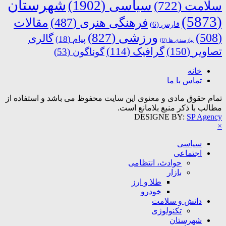
شهرستان
سیاسی
(1902)
سلامت
(722)
(5873)
فرهنگی هنری
(487)
مقالات
فارس
(6)
ورزشی
(827)
(508)
گالری
پیام
(18)
نیازمندی ها
(0)
تصاویر
(150)
گرافیک
(114)
گوناگون
(53)
خانه
تماس با ما
تمام حقوق مادی و معنوی این سایت محفوظ می باشد و استفاده از
مطالب با ذکر منبع بلامانع است.
DESIGNE BY:
SP Agency
×
سیاسی
اجتماعی
حوادث، انتظامی
بازار
طلا و ارز
خودرو
دانش و سلامت
تکنولوژی
شهرستان