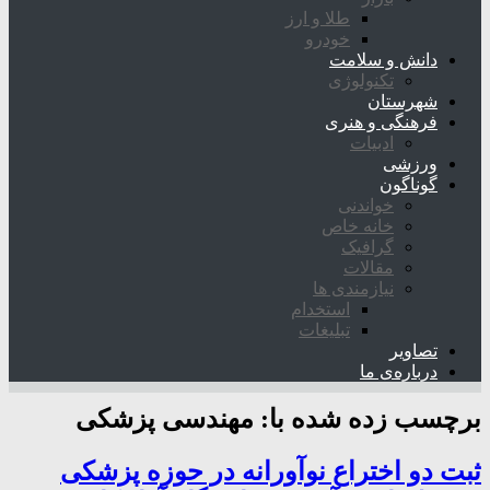
طلا و ارز
خودرو
دانش و سلامت
تکنولوژی
شهرستان
فرهنگی و هنری
ادبیات
ورزشی
گوناگون
خواندنی
خانه خاص
گرافیک
مقالات
نیازمندی ها
استخدام
تبلیغات
تصاویر
درباره‌ی ما
برچسب زده شده با:
مهندسی پزشکی
ثبت دو اختراع نوآورانه در حوزه پزشکی