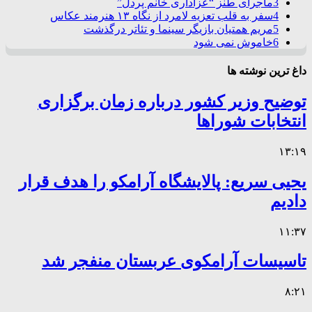
3
ماجرای طنز “عزاداری خانم پردل”
4
سفر به قلب تعزیه لامرد از نگاه ۱۳ هنرمند عکاس
5
مریم همتیان بازیگر سینما و تئاتر درگذشت
6
خاموش نمی شود
داغ ترین نوشته ها
توضیح وزیر کشور درباره زمان برگزاری
انتخابات شوراها
۱۳:۱۹
یحیی سریع: پالایشگاه آرامکو را هدف قرار
دادیم
۱۱:۳۷
تاسیسات آرامکوی عربستان منفجر شد
۸:۲۱