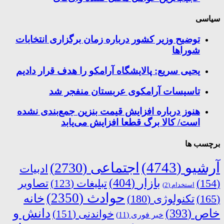
سیاسی
توضیح وزیر کشور درباره زمان برگزاری انتخابات
شوراها
یحیی سریع: پالایشگاه آرامکو را هدف قرار دادیم
تاسیسات آرامکوی عربستان منفجر شد
هنوز درباره افزایش قیمت بنزین جمع‌بندی نشده
است/ کالا برگ قطعا افزایش می‌یابد
برچسب ها
آرشیو
(4743)
اجتماعی
(2730)
ادبیات
بازار
(404)
(154)
تبلیغات
(123)
تصاویر
استخدام
(2)
حوادث
(2350)
خانه
(165)
تکنولوژی
(180)
دانش و
خاص
(393)
خواندنی
(151)
خبر فوری
(11)