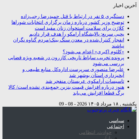
آخرین اخبار
دستگیری ۵ نفر در ارتباط با قتل حمیدرضا رجب‌زاده
توضیح وزیر کشور درباره زمان برگزاری انتخابات شوراها
کلاژن برای سلامت استخوان زنان مفید است
یحیی سریع: پالایشگاه آرامکو را هدف قرار دادیم
انفجار کنترل‌شده در معدن سنگ بینک/مردم گناوه نگران
نباشند
«کلثوم اکبری» اعدام می‌شود؟
پرونده تخریب ساباط تاریخی کازرون در شعبه ویژه قضایی
بررسی می‌شود
علیرضا منصوری سرپرست اداره‌کل منابع طبیعی و
آبخیزداری استان بوشهر شد
تاسیسات آرامکوی عربستان منفجر شد
هنوز درباره افزایش قیمت بنزین جمع‌بندی نشده است/ کالا
برگ قطعا افزایش می‌یابد
یکشنبه , ۱۸ مرداد ۱۴۰۵
2026 - 08 - 09
سیاسی
اجتماعی
حوادث، انتظامی
بازار