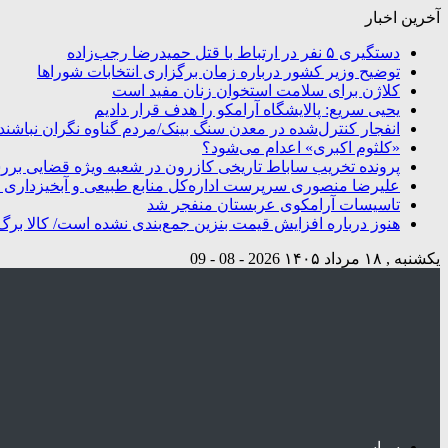
آخرین اخبار
دستگیری ۵ نفر در ارتباط با قتل حمیدرضا رجب‌زاده
توضیح وزیر کشور درباره زمان برگزاری انتخابات شوراها
کلاژن برای سلامت استخوان زنان مفید است
یحیی سریع: پالایشگاه آرامکو را هدف قرار دادیم
انفجار کنترل‌شده در معدن سنگ بینک/مردم گناوه نگران نباشند
«کلثوم اکبری» اعدام می‌شود؟
پرونده تخریب ساباط تاریخی کازرون در شعبه ویژه قضایی بر
علیرضا منصوری سرپرست اداره‌کل منابع طبیعی و آبخیزداری 
تاسیسات آرامکوی عربستان منفجر شد
هنوز درباره افزایش قیمت بنزین جمع‌بندی نشده است/ کالا برگ
یکشنبه , ۱۸ مرداد ۱۴۰۵
2026 - 08 - 09
سیاسی