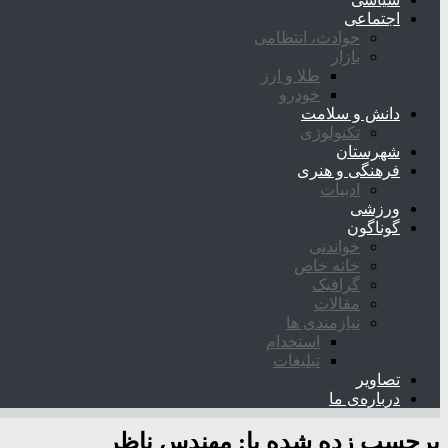
اجتماعی
حوادث، انتظامی
بازار
طلا و ارز
خودرو
دانش و سلامت
تکنولوژی
شهرستان
فرهنگی و هنری
ادبیات
ورزشی
گوناگون
خواندنی
خانه خاص
گرافیک
مقالات
نیازمندی ها
استخدام
تبلیغات
تصاویر
درباره‌ی ما
برچسب زده شده با:
مهندس ناظر