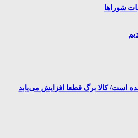
بات شوراها
یم
ده است/ کالا برگ قطعا افزایش می‌یابد