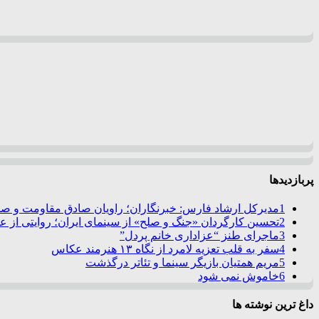
پربازدیدها
1
مدیرکل ارشاد فارس: خبرنگاران؛ راویان صادق مقاومت و صدا
2
تحسین کارگردان «جنگ و صلح» از سینمای ایران؛ روایتی از 
3
ماجرای طنز “عزاداری خانم پردل”
4
سفر به قلب تعزیه لامرد از نگاه ۱۳ هنرمند عکاس
5
مریم همتیان بازیگر سینما و تئاتر درگذشت
6
خاموش نمی شود
داغ ترین نوشته ها