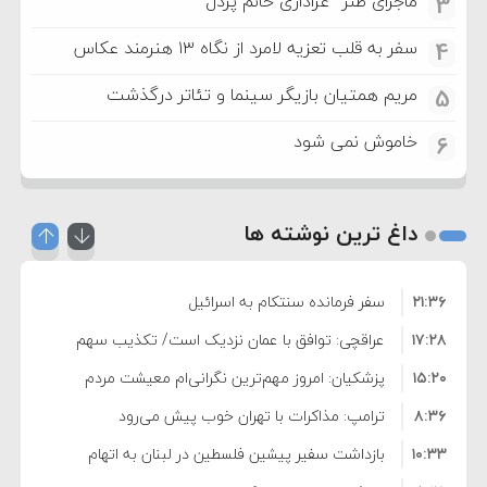
ماجرای طنز “عزاداری خانم پردل”
3
سفر به قلب تعزیه لامرد از نگاه ۱۳ هنرمند عکاس
4
مریم همتیان بازیگر سینما و تئاتر درگذشت
5
خاموش نمی شود
6
داغ ترین نوشته ها
۲۱:۳۶
سفر فرمانده سنتکام به اسرائیل
۱۷:۲۸
عراقچی: توافق با عمان نزدیک است/ تکذیب سهم
۱۵:۲۰
۱۱ درصدی ایران از خزر
پزشکیان: امروز مهم‌ترین نگرانی‌ام معیشت مردم
۸:۳۶
است
ترامپ: مذاکرات با تهران خوب پیش می‌رود
۱۰:۳۳
بازداشت سفیر پیشین فلسطین در لبنان به اتهام