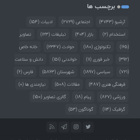
برچسب ها
آرشیو
(4743)
اجتماعی
(2729)
ادبیات
(154)
استخدام
(2)
بازار
(404)
تبلیغات
(123)
تصاویر
(165)
تکنولوژی
(180)
حوادث
(2347)
خانه خاص
(392)
خبر فوری
(11)
خواندنی
(151)
دانش و سلامت
(721)
سیاسی
(1897)
شهرستان
(5863)
فارس
(6)
فرهنگی هنری
(487)
مقالات
(508)
نیازمندی ها
(0)
ورزشی
(827)
پیام
(18)
گالری تصاویر
(150)
گرافیک
(114)
گوناگون
(53)