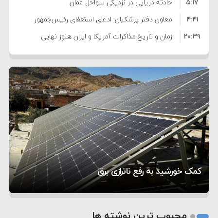
۵:۱۷
فساد و اختلاس اموال
حادثه دریایی در نزدیکی سواحل عمان
۴:۴۱
معاون دفتر پزشکیان: ادعای استعفای رئیس‌جمهور
۲۰:۳۹
واهی و کذب محض است
زمان و تاریخ مذاکرات آمریکا و ایران هنوز نهایی
۶:۵۰
نشده است
وزیر جنگ آمریکا: ماشین جنگی ما آماده حمله
۶:۲۱
نظامی علیه ایران است
موافقت ترامپ با لغو حمله به ایران
۲:۱۵
هشدار عراقچی به همتای عربستانی درباره همراهی با
۷:۱۰
آمریکا
مقام ارشد امنیتی: برنامه گسترده‌ای برای پاسخ به
۵:۴۵
دیوانگی آمریکا داریم
ترامپ دستور حملات جدید علیه ایران را صادر کرد
۱۲:۵۹
سپاه: دو نفتکش متخلف مورد اصابت قرار گرفته و
تحسین کارگردان «جنگ و صلح» از سینمای ایران؛ روایتی
۸:۵۷
متوقف شدند
ترامپ مدعی توافق تاریخی برای خلع سلاح کامل
۵ شهر افسانه‌ای هخامنشی که هنوز هم زنده هستند
از عشق عمیق به مردم
کمک خورشید به رفع ناترازی برق
حماس شد
1
2
محبوب ترین نوشته ها