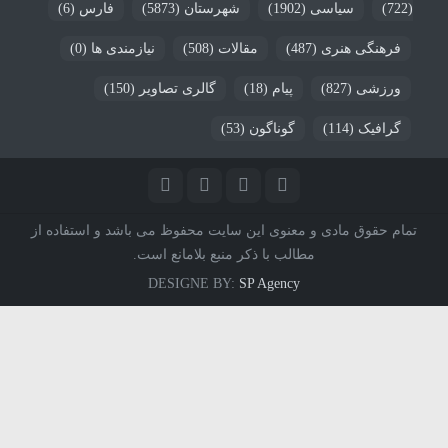
(722)
سیاسی
(1902)
شهرستان
(5873)
فارس
(6)
فرهنگی هنری
(487)
مقالات
(508)
نیازمندی ها
(0)
ورزشی
(827)
پیام
(18)
گالری تصاویر
(150)
گرافیک
(114)
گوناگون
(53)
تمام حقوق مادی و معنوی این سایت محفوظ می باشد و استفاده از
مطالب با ذکر منبع بلامانع است.
DESIGNE BY:
SP Agency