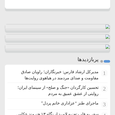
پربازدیدها
مدیرکل ارشاد فارس: خبرنگاران؛ راویان صادق
1
مقاومت و صدای مردمند در هیاهوی روایت‌ها
تحسین کارگردان «جنگ و صلح» از سینمای ایران؛
2
روایتی از عشق عمیق به مردم
ماجرای طنز “عزاداری خانم پردل”
3
سفر به قلب تعزیه لامرد از نگاه ۱۳ هنرمند عکاس