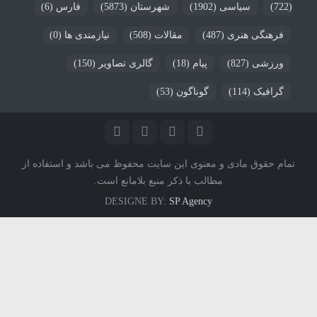
(722)
سیاسی
(1902)
شهرستان
(5873)
فارس
(6)
فرهنگی هنری
(487)
مقالات
(508)
نیازمندی ها
(0)
ورزشی
(827)
پیام
(18)
گالری تصاویر
(150)
گرافیک
(114)
گوناگون
(53)
تمام حقوق مادی و معنوی این سایت محفوظ می باشد و استفاده از
مطالب با ذکر منبع بلامانع است.
DESIGNE BY:
SP Agency