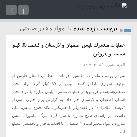
برچسب زده شده با:
مواد مخدر صنعتی
عمليات مشترك پليس اصفهان و لارستان و كشف 30 كيلو
شيشه و هروئين
پرتو جنوب
۱۴۰۲-۰۴-۱۵
سردار يوسف ملك‌زاده جانشين فرمانده انتظامي استان فارس از
توقيف سواری تارا و كشف بیش از 30 کیلو گرم مواد مخدر
صنعتی(شیشه و هروئین) در عمليات مشترك پليس مبارزه با مواد مخدر
استان‌ اصفهان و لارستان خبر داد. به گزارش پرتو جنوب، سردار
“يوسف ملك‌زاده” در گفت‌وگو با خبرنگار پايگاه خبري پليس، بيان
داشت: در راستاي طرح مبارزه با سوداگران مرگ، ماموران پليس
مبارزه با مواد مخدر استان “اصفهان” با اقدامات فني و تخصصي مطلع
[…]