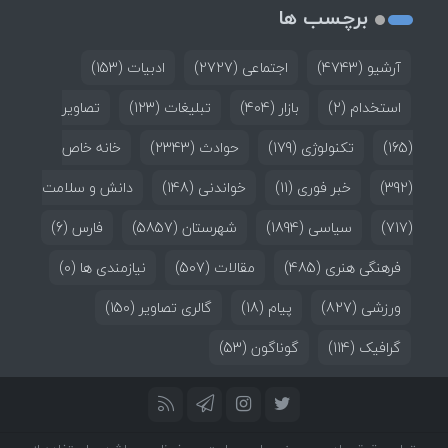
برچسب ها
آرشیو
(4743)
اجتماعی
(2727)
ادبیات
(153)
استخدام
(2)
بازار
(404)
تبلیغات
(123)
تصاویر
(165)
تکنولوژی
(179)
حوادث
(2343)
خانه خاص
(392)
خبر فوری
(11)
خواندنی
(148)
دانش و سلامت
(717)
سیاسی
(1894)
شهرستان
(5857)
فارس
(6)
فرهنگی هنری
(485)
مقالات
(507)
نیازمندی ها
(0)
ورزشی
(827)
پیام
(18)
گالری تصاویر
(150)
گرافیک
(114)
گوناگون
(53)