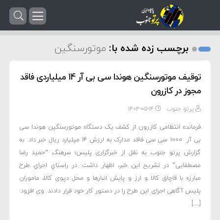
برچسب زده شده با:
موتورسنگین
توقیف موتورسنگین هوندا سی بی آر 14 میلیاردی فاقد
مجوز در کازرون
پرتو جنوب
۱۴۰۴-۰۵-۱۴
فرمانده انتظامی کازرون از کشف یک دستگاه موتورسنگین هوندا سی
بی آر 1000 سی سی فاقد مدارک به ارزش 14 میلیارد ریال خبر داد. به
گزارش پرتو جنوب به نقل از خبرگزاری پلیس؛ سرهنگ “حمید رضا
مصطفایی” در تشریح این خبر، اظهار داشت: در راستاي اجراي طرح
مبارزه با قاچاق کالا و ارز و پایش انبارها و محل دپوی کالا، ماموران
پلیس آگاهی اجرای این طرح را در دستور کار خود قرار دادند. وی افزود:
[…]