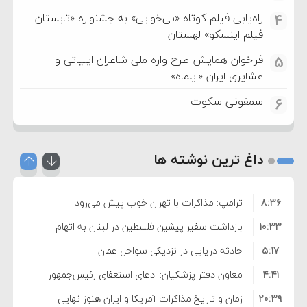
راه‌یابی فیلم کوتاه «بی‌خوابی» به جشنواره «تابستان
4
فیلم اینسکو» لهستان
فراخوان همایش طرح واره ملی شاعران ایلیاتی و
5
عشایری ایران «ایلماه»
سمفونی سکوت
6
داغ ترین نوشته ها
۸:۳۶
ترامپ: مذاکرات با تهران خوب پیش می‌رود
۱۰:۳۳
بازداشت سفیر پیشین فلسطین در لبنان به اتهام
۵:۱۷
فساد و اختلاس اموال
حادثه دریایی در نزدیکی سواحل عمان
۴:۴۱
معاون دفتر پزشکیان: ادعای استعفای رئیس‌جمهور
۲۰:۳۹
واهی و کذب محض است
زمان و تاریخ مذاکرات آمریکا و ایران هنوز نهایی