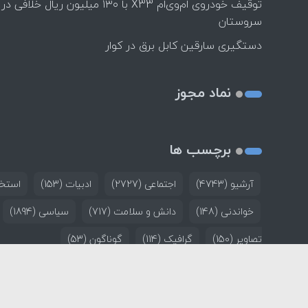
توقیف خودروی ام‌وی‌ام X33 با ۱۳۰ میلیون ریال خلافی در
سروستان
دستگیری سارقین کابل برق در کوار
نماد مجوز
برچسب ها
آرشیو
(4743)
اجتماعی
(2727)
ادبیات
(153)
استخد
خواندنی
(148)
دانش و سلامت
(717)
سیاسی
(1894)
تصاویر
(150)
گرافیک
(114)
گوناگون
(53)
خانه
تماس با ما