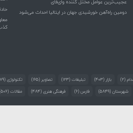
عجیب‌ترین عوامل مختل کننده وای‌فای
حادث
دومین راه‌آهن خورشیدی جهان در ایتالیا احداث می‌شود
معاو
کذب
ام
(2)
بازار
(403)
تبلیغات
(123)
تصاویر
(165)
تکنولوژی
(179)
شهرستان
(5849)
فارس
(6)
فرهنگی هنری
(484)
مقالات
(506)