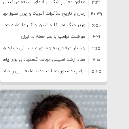
معاون دفتر پزشکیان: ادعای استعفای رئیس
۴:۴۱
است
زمان و تاریخ مذاکرات آمریکا و ایران هنوز نه
۲۰:۳۹
وزیر جنگ آمریکا: ماشین جنگی ما آماده حمله 
۶:۵۰
موافقت ترامپ با لغو حمله به ایران
۶:۲۱
هشدار عراقچی به همتای عربستانی درباره همرا
۲:۱۵
مقام ارشد امنیتی: برنامه گسترده‌ای برای پاسخ 
۷:۱۰
ترامپ دستور حملات جدید علیه ایران را صادر 
۵:۴۵
سپاه: دو نفتکش متخلف مورد اصابت قرار گر
۱۲:۵۹
ترامپ مدعی توافق تاریخی برای خلع سلاح ک
۸:۵۷
اعتراض عراقچی به همتای بلغارستانی به دلیل
۱۶:۱۹
ایران
کشورهایی که به متجاوزان کمک می کنند پ
۱۰:۱۵
سنتکام پایان تجاوز جدید به ایران را اعلام کرد