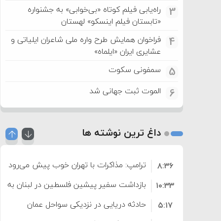
راه‌یابی فیلم کوتاه «بی‌خوابی» به جشنواره
3
«تابستان فیلم اینسکو» لهستان
فراخوان همایش طرح واره ملی شاعران ایلیاتی و
4
عشایری ایران «ایلماه»
سمفونی سکوت
5
الموت ثبت جهانی شد
6
داغ ترین نوشته ها
ترامپ: مذاکرات با تهران خوب پیش می‌رود
۸:۳۶
بازداشت سفیر پیشین فلسطین در لبنان به اته
۱۰:۳۳
حادثه دریایی در نزدیکی سواحل عمان
۵:۱۷