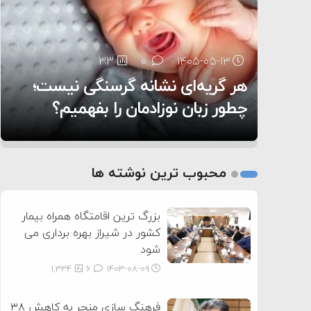
۶:۰۵
33
24
0
0
۱۴۰۵-۰۵-۱۳
۱۴۰۵-۰۵-۱۲
هر گریه‌ای نشانه گرسنگی نیست؛
تغذیه پدر می‌تواند بر سلامت نوزاد
11
0
۱۴۰۵-۰۵-۱۲
تأثیر بگذارد
روی دیگر زندگی
چطور زبان نوزادمان را بفهمیم؟
1
2
محبوب ترین نوشته ها
3
بزرگ ترین اقامتگاه همراه بیمار
کشور در شیراز بهره برداری می
شود
1,334
6
۱۴۰۳-۰۸-۰۹
فرهنگ سازی منجر به کاهش ۳۸