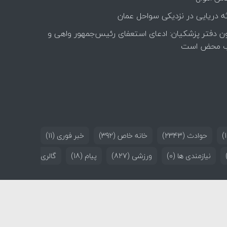
ه دریایی در نزدیکی سواحل عمان
ن دفتر پزشکیان: ادعای استعفای رئیس‌جمهور واهی و
 محض است
حوادث
(2343)
خانه خاص
(392)
خبر فوری
(11)
نیازمندی ها
(0)
ورزشی
(827)
پیام
(18)
گالری