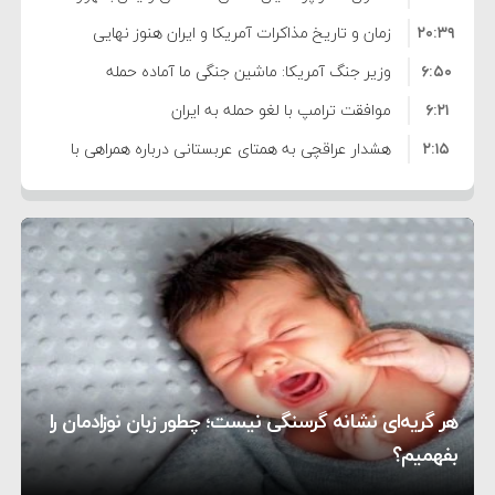
۲۰:۳۹
واهی و کذب محض است
زمان و تاریخ مذاکرات آمریکا و ایران هنوز نهایی
۶:۵۰
نشده است
وزیر جنگ آمریکا: ماشین جنگی ما آماده حمله
۶:۲۱
نظامی علیه ایران است
موافقت ترامپ با لغو حمله به ایران
۲:۱۵
هشدار عراقچی به همتای عربستانی درباره همراهی با
۷:۱۰
آمریکا
مقام ارشد امنیتی: برنامه گسترده‌ای برای پاسخ به
۵:۴۵
دیوانگی آمریکا داریم
ترامپ دستور حملات جدید علیه ایران را صادر کرد
۱۲:۵۹
سپاه: دو نفتکش متخلف مورد اصابت قرار گرفته و
۸:۵۷
متوقف شدند
ترامپ مدعی توافق تاریخی برای خلع سلاح کامل
۱۶:۱۹
حماس شد
اعتراض عراقچی به همتای بلغارستانی به دلیل کمک
۱۰:۱۵
به آمریکا در حملات به ایران
کشورهایی که به متجاوزان کمک می کنند پاسخ
هر گریه‌ای نشانه گرسنگی نیست؛ چطور زبان نوزادمان را
۶:۰۵
سختی خواهند گرفت
سنتکام پایان تجاوز جدید به ایران را اعلام کرد
بفهمیم؟
روی دیگر زندگی
تغذیه پدر می‌تواند بر سلامت نوزاد تأثیر بگذارد