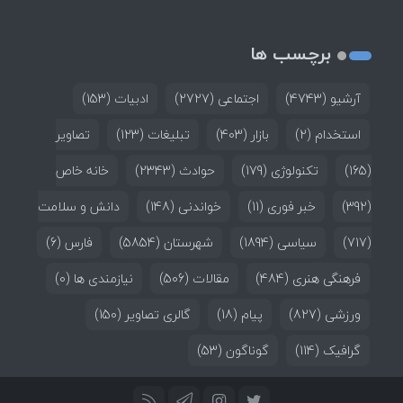
برچسب ها
آرشیو
(4743)
اجتماعی
(2727)
ادبیات
(153)
استخدام
(2)
بازار
(403)
تبلیغات
(123)
تصاویر
(165)
تکنولوژی
(179)
حوادث
(2343)
خانه خاص
(392)
خبر فوری
(11)
خواندنی
(148)
دانش و سلامت
(717)
سیاسی
(1894)
شهرستان
(5854)
فارس
(6)
فرهنگی هنری
(484)
مقالات
(506)
نیازمندی ها
(0)
ورزشی
(827)
پیام
(18)
گالری تصاویر
(150)
گرافیک
(114)
گوناگون
(53)