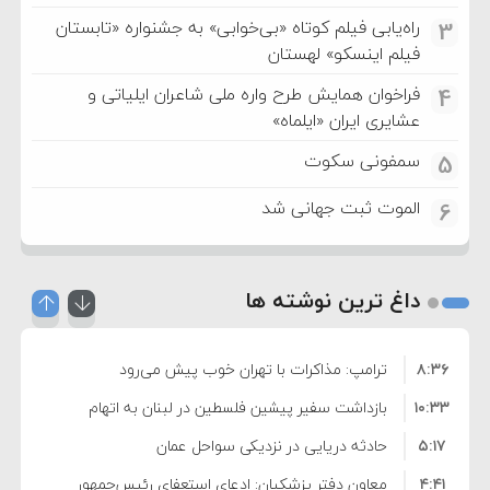
راه‌یابی فیلم کوتاه «بی‌خوابی» به جشنواره «تابستان
3
فیلم اینسکو» لهستان
فراخوان همایش طرح واره ملی شاعران ایلیاتی و
4
عشایری ایران «ایلماه»
سمفونی سکوت
5
الموت ثبت جهانی شد
6
داغ ترین نوشته ها
۸:۳۶
ترامپ: مذاکرات با تهران خوب پیش می‌رود
۱۰:۳۳
بازداشت سفیر پیشین فلسطین در لبنان به اتهام
۵:۱۷
فساد و اختلاس اموال
حادثه دریایی در نزدیکی سواحل عمان
۴:۴۱
معاون دفتر پزشکیان: ادعای استعفای رئیس‌جمهور