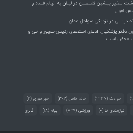
اشت سفیر پیشین فلسطین در لبنان به اتهام فساد و
اس اموال
ه دریایی در نزدیکی سواحل عمان
ن دفتر پزشکیان: ادعای استعفای رئیس‌جمهور واهی و
 محض است
حوادث
(2347)
خانه خاص
(392)
خبر فوری
(11)
نیازمندی ها
(0)
ورزشی
(827)
پیام
(18)
گالری