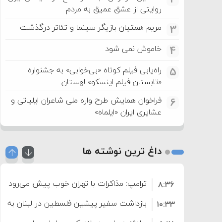
روایتی از عشق عمیق به مردم
مریم همتیان بازیگر سینما و تئاتر درگذشت
3
خاموش نمی شود
4
راه‌یابی فیلم کوتاه «بی‌خوابی» به جشنواره
5
«تابستان فیلم اینسکو» لهستان
فراخوان همایش طرح واره ملی شاعران ایلیاتی و
6
عشایری ایران «ایلماه»
داغ ترین نوشته ها
ترامپ: مذاکرات با تهران خوب پیش می‌رود
۸:۳۶
بازداشت سفیر پیشین فلسطین در لبنان به اته
۱۰:۳۳