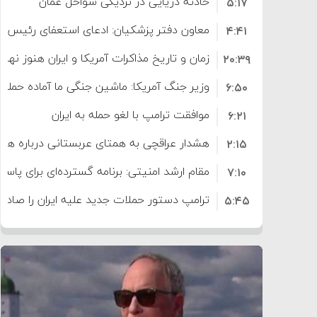
حادثه دریایی در نزدیکی سواحل عمان
۵:۱۷
معاون دفتر پزشکیان: ادعای استعفای رئیس
۴:۴۱
است
زمان و تاریخ مذاکرات آمریکا و ایران هنوز نه
۲۰:۳۹
وزیر جنگ آمریکا: ماشین جنگی ما آماده حمله 
۶:۵۰
موافقت ترامپ با لغو حمله به ایران
۶:۲۱
هشدار عراقچی به همتای عربستانی درباره همرا
۲:۱۵
مقام ارشد امنیتی: برنامه گسترده‌ای برای پاسخ 
۷:۱۰
ترامپ دستور حملات جدید علیه ایران را صادر 
۵:۴۵
سپاه: دو نفتکش متخلف مورد اصابت قرار گر
۱۲:۵۹
ترامپ مدعی توافق تاریخی برای خلع سلاح ک
۸:۵۷
اعتراض عراقچی به همتای بلغارستانی به دلیل
۱۶:۱۹
ایران
کشورهایی که به متجاوزان کمک می کنند پ
۱۰:۱۵