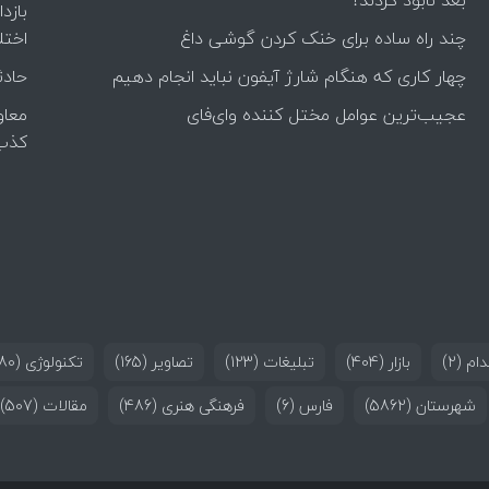
بعد نابود کردند؟
بازد
چند راه‌ ساده برای خنک کردن گوشی داغ
اختل
چهار کاری که هنگام شارژ آیفون نباید انجام دهیم
حادث
عجیب‌ترین عوامل مختل کننده وای‌فای
معاو
کذب
ام
(2)
بازار
(404)
تبلیغات
(123)
تصاویر
(165)
تکنولوژی
(180)
شهرستان
(5862)
فارس
(6)
فرهنگی هنری
(486)
مقالات
(507)