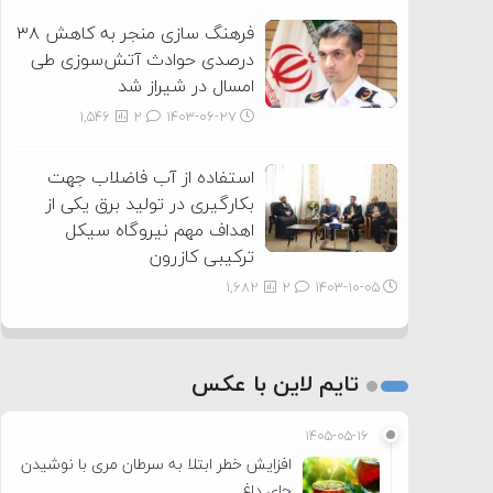
فرهنگ سازی منجر به کاهش ۳۸
درصدی حوادث آتش‌سوزی طی
امسال در شیراز شد
1,546
2
۱۴۰۳-۰۶-۲۷
استفاده از آب فاضلاب جهت
بکارگیری در تولید برق یکی از
اهداف مهم نیروگاه سیکل
ترکیبی کازرون
1,682
2
۱۴۰۳-۱۰-۰۵
تایم لاین با عکس
۱۴۰۵-۰۵-۱۶
افزایش خطر ابتلا به سرطان مری با نوشیدن
چای داغ