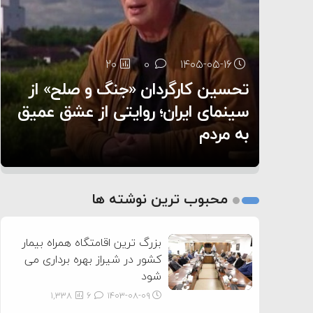
سنتکام پایان تجاوز جدید به ایران را اعلام کرد
۶:۰۵
20
0
۱۴۰۵-۰۵-۱۶
تحسین کارگردان «جنگ و صلح» از
45
4
0
0
۱۴۰۵-۰۵-۱۳
۱۴۰۵-۰۵-۱۴
هر گریه‌ای نشانه گرسنگی نیست؛
سینمای ایران؛ روایتی از عشق عمیق
۵ شهر افسانه‌ای هخامنشی که هنوز
به مردم
هم زنده هستند
چطور زبان نوزادمان را بفهمیم؟
1
2
محبوب ترین نوشته ها
3
بزرگ ترین اقامتگاه همراه بیمار
کشور در شیراز بهره برداری می
شود
1,338
6
۱۴۰۳-۰۸-۰۹