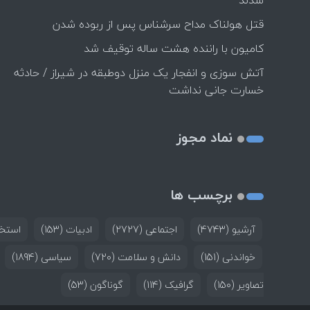
شدند
قتل هولناک مداح سرشناس پس از ربوده شدن
کامیون با راننده هشت ساله توقیف شد
آتش سوزی و انفجار یک منزل دوطبقه در شیراز / حادثه
خسارت جانی نداشت
نماد مجوز
برچسب ها
آرشیو
(4743)
اجتماعی
(2727)
ادبیات
(153)
استخد
خواندنی
(151)
دانش و سلامت
(720)
سیاسی
(1894)
تصاویر
(150)
گرافیک
(114)
گوناگون
(53)