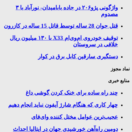
واژگونی پژو۲۰۶ در جاده بابامیدان- نورآباد با ۳
مصدوم
قتل جوان 28 ساله توسط قاتل 15 ساله در کازرون
توقیف خودروی ام‌وی‌ام X33 با ۱۳۰ میلیون ریال
خلافی در سروستان
دستگیری سارقین کابل برق در کوار
نماد مجوز
منابع خبری
چند راه‌ ساده برای خنک کردن گوشی داغ
چهار کاری که هنگام شارژ آیفون نباید انجام دهیم
عجیب‌ترین عوامل مختل کننده وای‌فای
دومین راه‌آهن خورشیدی جهان در ایتالیا احداث