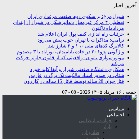
آخرین اخبار
شیرازمرغ؛ بر سکوی دوم صنعت مرغداری ایران
تعطیلی ۴ مرکز غیرمجاز دندانپزشکی در شیراز از ابتدای
مردادماه تاکنون
جزئیات راه اندازی کیف پول ایران اعلام شد
ترامپ: مذاکرات با تهران خوب پیش می‌رود
کالابرگ کدهای ملی ۰، ۱ و ۲ شارژ شد
واژگونی پژو۲۰۶ در جاده بابامیدان- نورآباد با ۳ مصدوم
موتورسواری بانوان؛ واقعیتی که از قانون جلوتر حرکت
می‌کند
همکاری دانشگاه صنعتی شیراز و آبفا کلید خورد
شتاب در صدور اسناد مالکیت تک برگ در فارس
قتل جوان 28 ساله توسط قاتل 15 ساله در کازرون
جمعه , ۱۶ مرداد ۱۴۰۵
2026 - 08 - 07
سیاسی
اجتماعی
حوادث، انتظامی
بازار
طلا و ارز
خودرو