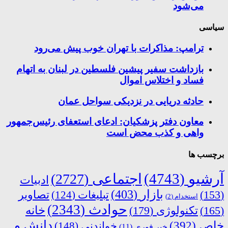
می‌شود
سیاسی
ترامپ: مذاکرات با تهران خوب پیش می‌رود
بازداشت سفیر پیشین فلسطین در لبنان به اتهام
فساد و اختلاس اموال
حادثه دریایی در نزدیکی سواحل عمان
معاون دفتر پزشکیان: ادعای استعفای رئیس‌جمهور
واهی و کذب محض است
برچسب ها
آرشیو
(4743)
اجتماعی
(2727)
ادبیات
بازار
(403)
(153)
تبلیغات
(124)
تصاویر
استخدام
(2)
حوادث
(2343)
خانه
(165)
تکنولوژی
(179)
دانش و
خاص
(392)
خواندنی
(148)
خبر فوری
(11)