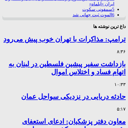
ایران «ایلماه»
5
سمفونی سکوت
6
الموت ثبت جهانی شد
داغ ترین نوشته ها
ترامپ: مذاکرات با تهران خوب پیش می‌رود
۸:۳۶
بازداشت سفیر پیشین فلسطین در لبنان به
اتهام فساد و اختلاس اموال
۱۰:۳۳
حادثه دریایی در نزدیکی سواحل عمان
۵:۱۷
معاون دفتر پزشکیان: ادعای استعفای