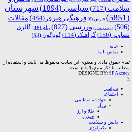
شهرستان
سیاسی
(1894)
سلامت
(717)
(5851)
فرهنگی هنری
(484)
مقالات
فارس
(6)
ورزشی
(827)
(506)
گالری
پیام
(18)
نیازمندی ها
(0)
تصاویر
(150)
گرافیک
(114)
گوناگون
(53)
خانه
تماس با ما
تمام حقوق مادی و معنوی این سایت محفوظ می باشد و استفاده از
مطالب با ذکر منبع بلامانع است.
DESIGNE BY:
SP Agency
×
سیاسی
اجتماعی
حوادث، انتظامی
بازار
طلا و ارز
خودرو
دانش و سلامت
تکنولوژی