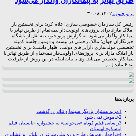
طریق تهاتر به پیمانکاران واگذار می‌شود
پرتو جنوب
۱۴۰۲-۰۸-۳۰
رئیس کل سازمان خصوصی سازی اعلام کرد: برای نخستین بار
املاک مازاد برای پروژه‌های اولویت‌دار نیمه‌تمام از طریق تهاتر با
پیمانکار واگذار می‌شود. به گزارش پرتو جنوب به نقل از باشگاه
خبرنگاران جوان؛ مالک رحمتی در بیست و دومین جلسه کمیته
تخصصی مولدسازی دارایی‌های دولت، اظهار داشت: برای نخستین
بار املاک مازاد برای پروژه‌های اولویت‌دار نیمه‌تمام از طریق تهاتر با
پیمانکار تخصیص می‌یابد. وی با بیان اینکه در این روش از ظرفیت
بند ۶ ماده […]
پربازدیدها
1
مریم همتیان بازیگر سینما و تئاتر درگذشت
2
خاموش نمی شود
3
راه‌یابی فیلم کوتاه «بی‌خوابی» به جشنواره «تابستان فیلم
اینسکو» لهستان
4
فراخوان همایش طرح واره ملی شاعران ایلیاتی و عشایری