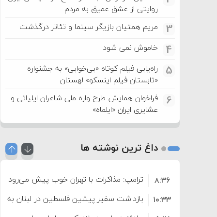
روایتی از عشق عمیق به مردم
مریم همتیان بازیگر سینما و تئاتر درگذشت
3
خاموش نمی شود
4
راه‌یابی فیلم کوتاه «بی‌خوابی» به جشنواره
5
«تابستان فیلم اینسکو» لهستان
فراخوان همایش طرح واره ملی شاعران ایلیاتی و
6
عشایری ایران «ایلماه»
داغ ترین نوشته ها
ترامپ: مذاکرات با تهران خوب پیش می‌رود
۸:۳۶
بازداشت سفیر پیشین فلسطین در لبنان به اته
۱۰:۳۳