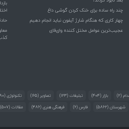
بعد نابود کردند؟
بازد
چند راه‌ ساده برای خنک کردن گوشی داغ
اختل
چهار کاری که هنگام شارژ آیفون نباید انجام دهیم
حادث
عجیب‌ترین عوامل مختل کننده وای‌فای
معاو
کذب
ام
(2)
بازار
(404)
تبلیغات
(123)
تصاویر
(165)
تکنولوژی
(180)
شهرستان
(5862)
فارس
(6)
فرهنگی هنری
(486)
مقالات
(507)