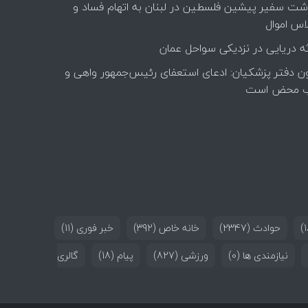
اشت سفیر پیشین فلسطین در لبنان به اتهام فساد و
اس اموال
ه دریایی در نزدیکی سواحل عمان
ن دفتر پزشکیان: ادعای استعفای رئیس‌جمهور واهی و
 محض است
حوادث
(2347)
خانه خاص
(392)
خبر فوری
(11)
نیازمندی ها
(0)
ورزشی
(827)
پیام
(18)
گالری