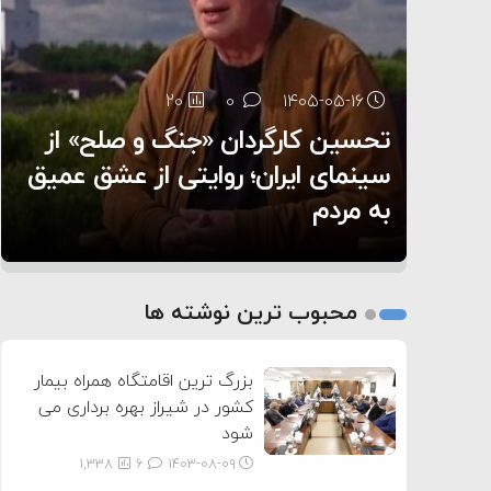
سنتکام پایان تجاوز جدید به ایران را اعلام کرد
۶:۰۵
20
0
۱۴۰۵-۰۵-۱۶
تحسین کارگردان «جنگ و صلح» از
45
4
0
0
۱۴۰۵-۰۵-۱۳
۱۴۰۵-۰۵-۱۴
هر گریه‌ای نشانه گرسنگی نیست؛
سینمای ایران؛ روایتی از عشق عمیق
۵ شهر افسانه‌ای هخامنشی که هنوز
به مردم
هم زنده هستند
چطور زبان نوزادمان را بفهمیم؟
1
2
محبوب ترین نوشته ها
3
بزرگ ترین اقامتگاه همراه بیمار
کشور در شیراز بهره برداری می
شود
1,338
6
۱۴۰۳-۰۸-۰۹