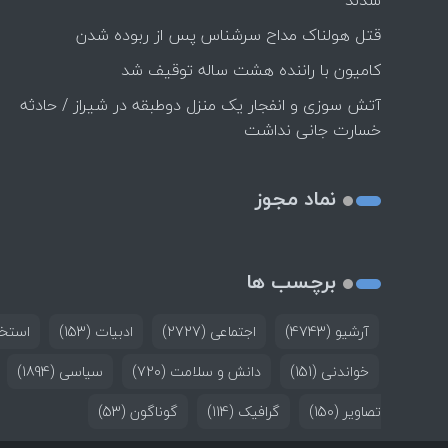
شدند
قتل هولناک مداح سرشناس پس از ربوده شدن
کامیون با راننده هشت ساله توقیف شد
آتش سوزی و انفجار یک منزل دوطبقه در شیراز / حادثه
خسارت جانی نداشت
نماد مجوز
برچسب ها
آرشیو
(4743)
اجتماعی
(2727)
ادبیات
(153)
استخد
خواندنی
(151)
دانش و سلامت
(720)
سیاسی
(1894)
تصاویر
(150)
گرافیک
(114)
گوناگون
(53)