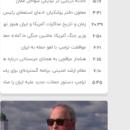
حادثه دریایی در نزدیکی سواحل عمان
۵:۱۷
معاون دفتر پزشکیان: ادعای استعفای رئیس
۴:۴۱
است
زمان و تاریخ مذاکرات آمریکا و ایران هنوز نه
۲۰:۳۹
وزیر جنگ آمریکا: ماشین جنگی ما آماده حمله 
۶:۵۰
موافقت ترامپ با لغو حمله به ایران
۶:۲۱
هشدار عراقچی به همتای عربستانی درباره همرا
۲:۱۵
مقام ارشد امنیتی: برنامه گسترده‌ای برای پاسخ 
۷:۱۰
ترامپ دستور حملات جدید علیه ایران را صادر 
۵:۴۵
سپاه: دو نفتکش متخلف مورد اصابت قرار گر
۱۲:۵۹
ترامپ مدعی توافق تاریخی برای خلع سلاح ک
۸:۵۷
اعتراض عراقچی به همتای بلغارستانی به دلیل
۱۶:۱۹
ایران
کشورهایی که به متجاوزان کمک می کنند پ
۱۰:۱۵