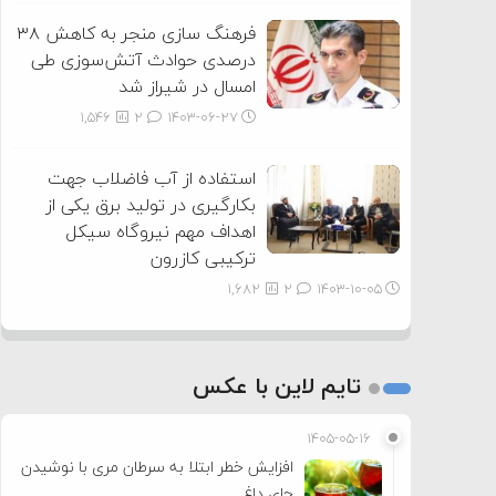
فرهنگ سازی منجر به کاهش ۳۸
درصدی حوادث آتش‌سوزی طی
امسال در شیراز شد
1,546
2
۱۴۰۳-۰۶-۲۷
استفاده از آب فاضلاب جهت
بکارگیری در تولید برق یکی از
اهداف مهم نیروگاه سیکل
ترکیبی کازرون
1,682
2
۱۴۰۳-۱۰-۰۵
تایم لاین با عکس
۱۴۰۵-۰۵-۱۶
افزایش خطر ابتلا به سرطان مری با نوشیدن
چای داغ