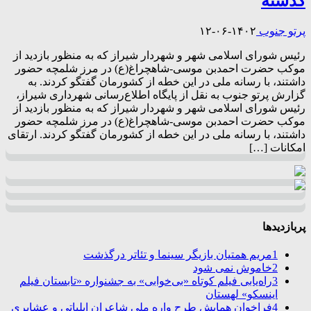
گذشته
پرتو جنوب
۱۴۰۲-۰۶-۱۲
رئیس شورای اسلامی شهر و شهردار شیراز که به منظور بازدید از
موکب حضرت احمدبن موسی-شاهچراغ(ع) در مرز شلمچه حضور
داشتند، با رسانه ملی در این خطه از کشورمان گفتگو کردند‌. به
گزارش پرتو جنوب به نقل از پایگاه اطلاع‌رسانی شهرداری شیراز،
رئیس شورای اسلامی شهر و شهردار شیراز که به منظور بازدید از
موکب حضرت احمدبن موسی-شاهچراغ(ع) در مرز شلمچه حضور
داشتند، با رسانه ملی در این خطه از کشورمان گفتگو کردند‌. ارتقای
امکانات […]
پربازدیدها
1
مریم همتیان بازیگر سینما و تئاتر درگذشت
2
خاموش نمی شود
3
راه‌یابی فیلم کوتاه «بی‌خوابی» به جشنواره «تابستان فیلم
اینسکو» لهستان
4
فراخوان همایش طرح واره ملی شاعران ایلیاتی و عشایری