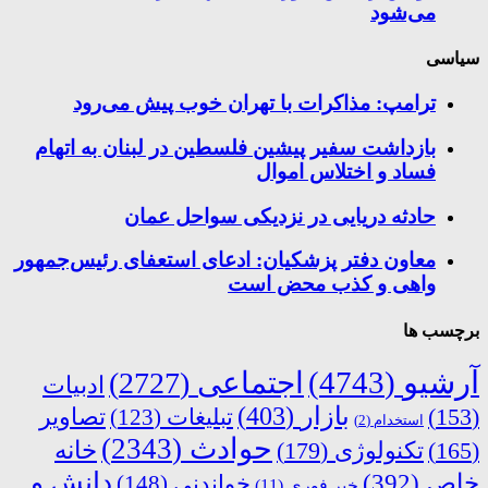
می‌شود
سیاسی
ترامپ: مذاکرات با تهران خوب پیش می‌رود
بازداشت سفیر پیشین فلسطین در لبنان به اتهام
فساد و اختلاس اموال
حادثه دریایی در نزدیکی سواحل عمان
معاون دفتر پزشکیان: ادعای استعفای رئیس‌جمهور
واهی و کذب محض است
برچسب ها
آرشیو
(4743)
اجتماعی
(2727)
ادبیات
بازار
(403)
(153)
تبلیغات
(123)
تصاویر
استخدام
(2)
حوادث
(2343)
خانه
(165)
تکنولوژی
(179)
دانش و
خاص
(392)
خواندنی
(148)
خبر فوری
(11)