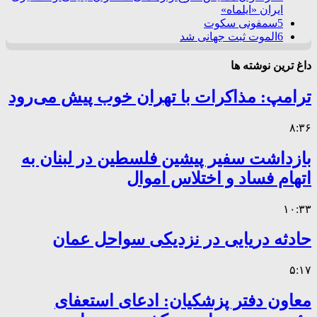
ایران «ایلماه»
5
سمفونی سکوت
6
الموت ثبت جهانی شد
داغ ترین نوشته ها
ترامپ: مذاکرات با تهران خوب پیش می‌رود
۸:۳۶
بازداشت سفیر پیشین فلسطین در لبنان به
اتهام فساد و اختلاس اموال
۱۰:۳۳
حادثه دریایی در نزدیکی سواحل عمان
۵:۱۷
معاون دفتر پزشکیان: ادعای استعفای