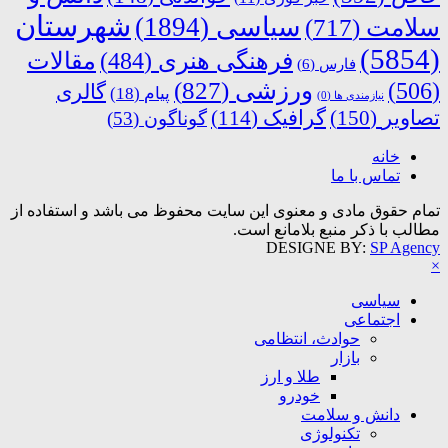
شهرستان
سیاسی
(1894)
سلامت
(717)
(5854)
فرهنگی هنری
(484)
مقالات
فارس
(6)
ورزشی
(827)
(506)
گالری
پیام
(18)
نیازمندی ها
(0)
تصاویر
(150)
گرافیک
(114)
گوناگون
(53)
خانه
تماس با ما
تمام حقوق مادی و معنوی این سایت محفوظ می باشد و استفاده از
مطالب با ذکر منبع بلامانع است.
DESIGNE BY:
SP Agency
×
سیاسی
اجتماعی
حوادث، انتظامی
بازار
طلا و ارز
خودرو
دانش و سلامت
تکنولوژی