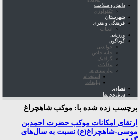
دانش و سلامت
تکنولوژی
شهرستان
فرهنگی و هنری
ادبیات
ورزشی
گوناگون
خواندنی
خانه خاص
گرافیک
مقالات
نیازمندی ها
استخدام
تبلیغات
تصاویر
درباره‌ی ما
برچسب زده شده با:
موکب شاهچراغ
ارتقای امکانات موکب حضرت احمدبن
موسی-شاهچراغ(ع) نسبت به سال‌های