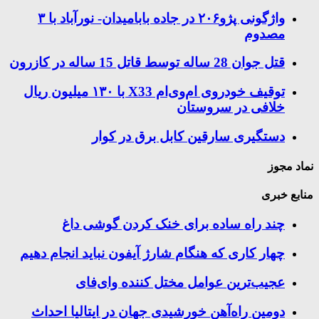
واژگونی پژو۲۰۶ در جاده بابامیدان- نورآباد با ۳
مصدوم
قتل جوان 28 ساله توسط قاتل 15 ساله در کازرون
توقیف خودروی ام‌وی‌ام X33 با ۱۳۰ میلیون ریال
خلافی در سروستان
دستگیری سارقین کابل برق در کوار
نماد مجوز
منابع خبری
چند راه‌ ساده برای خنک کردن گوشی داغ
چهار کاری که هنگام شارژ آیفون نباید انجام دهیم
عجیب‌ترین عوامل مختل کننده وای‌فای
دومین راه‌آهن خورشیدی جهان در ایتالیا احداث