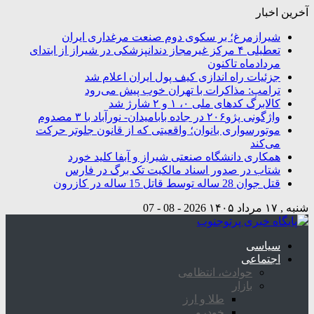
آخرین اخبار
شیرازمرغ؛ بر سکوی دوم صنعت مرغداری ایران
تعطیلی ۴ مرکز غیرمجاز دندانپزشکی در شیراز از ابتدای
مردادماه تاکنون
جزئیات راه اندازی کیف پول ایران اعلام شد
ترامپ: مذاکرات با تهران خوب پیش می‌رود
کالابرگ کدهای ملی ۰، ۱ و ۲ شارژ شد
واژگونی پژو۲۰۶ در جاده بابامیدان- نورآباد با ۳ مصدوم
موتورسواری بانوان؛ واقعیتی که از قانون جلوتر حرکت
می‌کند
همکاری دانشگاه صنعتی شیراز و آبفا کلید خورد
شتاب در صدور اسناد مالکیت تک برگ در فارس
قتل جوان 28 ساله توسط قاتل 15 ساله در کازرون
شنبه , ۱۷ مرداد ۱۴۰۵
2026 - 08 - 07
سیاسی
اجتماعی
حوادث، انتظامی
بازار
طلا و ارز
خودرو