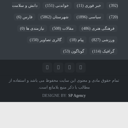
(392)
خبر فوری
(11)
خواندنی
(151)
دانش و سلامت
(720)
سیاسی
(1896)
شهرستان
(5862)
فارس
(6)
فرهنگی هنری
(486)
مقالات
(508)
نیازمندی ها
(0)
ورزشی
(827)
پیام
(18)
گالری تصاویر
(150)
گرافیک
(114)
گوناگون
(53)
تمام حقوق مادی و معنوی این سایت محفوظ می باشد و استفاده از
مطالب با ذکر منبع بلامانع است.
DESIGNE BY:
SP Agency