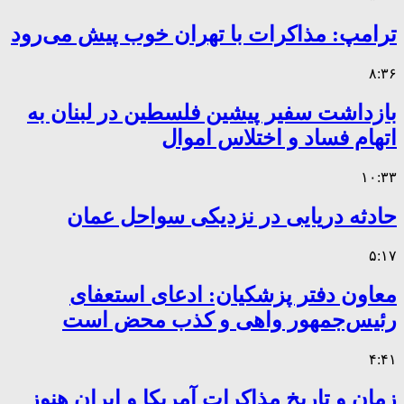
ترامپ: مذاکرات با تهران خوب پیش می‌رود
۸:۳۶
بازداشت سفیر پیشین فلسطین در لبنان به
اتهام فساد و اختلاس اموال
۱۰:۳۳
حادثه دریایی در نزدیکی سواحل عمان
۵:۱۷
معاون دفتر پزشکیان: ادعای استعفای
رئیس‌جمهور واهی و کذب محض است
۴:۴۱
زمان و تاریخ مذاکرات آمریکا و ایران هنوز