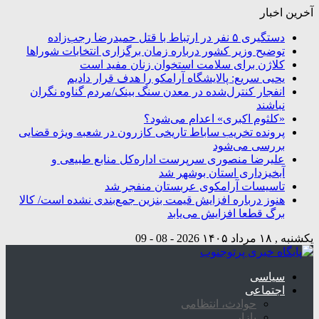
آخرین اخبار
دستگیری ۵ نفر در ارتباط با قتل حمیدرضا رجب‌زاده
توضیح وزیر کشور درباره زمان برگزاری انتخابات شوراها
کلاژن برای سلامت استخوان زنان مفید است
یحیی سریع: پالایشگاه آرامکو را هدف قرار دادیم
انفجار کنترل‌شده در معدن سنگ بینک/مردم گناوه نگران
نباشند
«کلثوم اکبری» اعدام می‌شود؟
پرونده تخریب ساباط تاریخی کازرون در شعبه ویژه قضایی
بررسی می‌شود
علیرضا منصوری سرپرست اداره‌کل منابع طبیعی و
آبخیزداری استان بوشهر شد
تاسیسات آرامکوی عربستان منفجر شد
هنوز درباره افزایش قیمت بنزین جمع‌بندی نشده است/ کالا
برگ قطعا افزایش می‌یابد
یکشنبه , ۱۸ مرداد ۱۴۰۵
2026 - 08 - 09
سیاسی
اجتماعی
حوادث، انتظامی
بازار