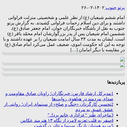
پرتو جنوب
۱۴۰۲-۰۲-۲۶
امام ششم شیعیان (ع) از نظر علمی و شخصیتی منزلت فراوانی
داشتند و برای دین اسلام زحمات فراوانی کِشیدند. به گزارش پرتو
جنوب به نقل از باشگاه خبرنگاران جوان، امام جعفر صادق (ع)،
ششمین امام شیعیان پس از پدر بزرگوارشان امام محمّد باقر (ع)
است. ایشان به مدت ۳۴ سال امامت شیعیان را بر عهده داشتند و با
توجه به این که حکومت اموی، ضعیف عمل می‌کرد امام صادق (ع)
در مقایسه با دیگر امامان […]
پربازدیدها
1
مدیرکل ارشاد فارس: خبرنگاران؛ راویان صادق مقاومت و
صدای مردمند در هیاهوی روایت‌ها
2
تحسین کارگردان «جنگ و صلح» از سینمای ایران؛ روایتی از
عشق عمیق به مردم
3
ماجرای طنز “عزاداری خانم پردل”
4
سفر به قلب تعزیه لامرد از نگاه ۱۳ هنرمند عکاس
5
مریم همتیان بازیگر سینما و تئاتر درگذشت