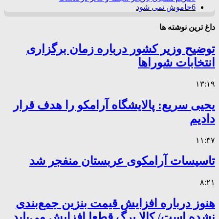
6
خاموش نمی شود
داغ ترین نوشته ها
توضیح وزیر کشور درباره زمان برگزاری
انتخابات شوراها
۱۳:۱۹
یحیی سریع: پالایشگاه آرامکو را هدف قرار
دادیم
۱۱:۳۷
تاسیسات آرامکوی عربستان منفجر شد
۸:۲۱
هنوز درباره افزایش قیمت بنزین جمع‌بندی
نشده است/ کالا برگ قطعا افزایش می‌یابد