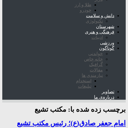
طلا و ارز
خودرو
دانش و سلامت
تکنولوژی
شهرستان
فرهنگی و هنری
ادبیات
ورزشی
گوناگون
خواندنی
خانه خاص
گرافیک
مقالات
نیازمندی ها
استخدام
تبلیغات
تصاویر
درباره‌ی ما
برچسب زده شده با:
مکتب تشیع
امام جعفر صادق(ع)؛ رئیس مکتب تشیع