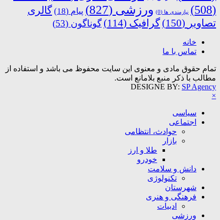
ورزشی
(827)
(508)
گالری
پیام
(18)
نیازمندی ها
(0)
تصاویر
(150)
گرافیک
(114)
گوناگون
(53)
خانه
تماس با ما
تمام حقوق مادی و معنوی این سایت محفوظ می باشد و استفاده از
مطالب با ذکر منبع بلامانع است.
DESIGNE BY:
SP Agency
×
سیاسی
اجتماعی
حوادث، انتظامی
بازار
طلا و ارز
خودرو
دانش و سلامت
تکنولوژی
شهرستان
فرهنگی و هنری
ادبیات
ورزشی