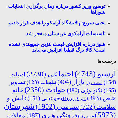
توضیح وزیر کشور درباره زمان برگزاری انتخابات
شوراها
یحیی سریع: پالایشگاه آرامکو را هدف قرار دادیم
تاسیسات آرامکوی عربستان منفجر شد
هنوز درباره افزایش قیمت بنزین جمع‌بندی نشده
است/ کالا برگ قطعا افزایش می‌یابد
برچسب ها
آرشیو
(4743)
اجتماعی
(2730)
ادبیات
بازار
(404)
(154)
تبلیغات
(123)
تصاویر
استخدام
(2)
حوادث
(2350)
خانه
(165)
تکنولوژی
(180)
دانش و
خاص
(393)
خواندنی
(151)
خبر فوری
(11)
شهرستان
سیاسی
(1902)
سلامت
(722)
(5873)
فرهنگی هنری
(487)
مقالات
فارس
(6)