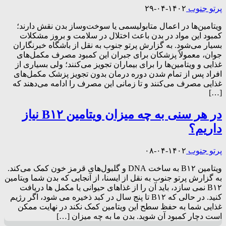
پرتو جنوب
۱۴۰۲-۰۴-۲۹
ویتامین‌­ها در اعمال متابولیسمی یا سوخت‌­وساز بدن نقش دارند؛
کمبود این مواد در بدن باعث اختلال­ در سلامت و بروز مشکلات
بسیار می­‌شود. به گزارش پرتو جنوب به نقل از باشگاه خبرنگاران
جوان، معمولاً پزشکان برای جبران این کمبود مصرف مکمل‌ها­ی
غذایی و ویتامین‌­ها را برای بیماران تجویز می‌کنند؛ ولی بسیاری از
افراد پس از تمام شدن دوره‌­ درمان بدون تجویز پزشک مکمل­‌های
غذایی مصرف می­‌کنند و تا زمانی این مصرف را ادامه می­‌دهند که
[…]
در هر سنی به چه میزان ویتامین B۱۲ نیاز
داریم؟
پرتو جنوب
۱۴۰۲-۰۴-۰۸
ویتامین B۱۲ به ساخت DNA و گلبول‌های قرمز خون کمک می‌کند.
به گزارش پرتو جنوب به نقل از ایسنا، از آنجایی که بدن شما ویتامین
B۱۲ نمی سازد، باید آن را از غذاهای حیوانی یا مکمل ها دریافت
کنید. در حالی که B۱۲ تا پنج سال در کبد ذخیره می شود، اگر رژیم
غذایی شما به حفظ سطح این ویتامین کمک نکند در نهایت ممکن
است دچار کمبود آن شوید. بدن ما به چه میزان […]