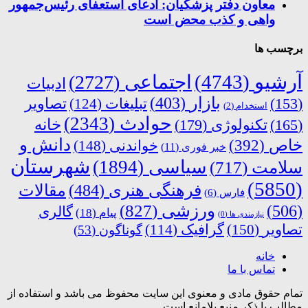
معاون دفتر پزشکیان: ادعای استعفای رئیس‌جمهور
واهی و کذب محض است
برچسب ها
آرشیو
(4743)
اجتماعی
(2727)
ادبیات
بازار
(403)
(153)
تبلیغات
(124)
تصاویر
استخدام
(2)
حوادث
(2343)
خانه
(165)
تکنولوژی
(179)
دانش و
خاص
(392)
خواندنی
(148)
خبر فوری
(11)
شهرستان
سیاسی
(1894)
سلامت
(717)
(5850)
فرهنگی هنری
(484)
مقالات
فارس
(6)
ورزشی
(827)
(506)
گالری
پیام
(18)
نیازمندی ها
(0)
تصاویر
(150)
گرافیک
(114)
گوناگون
(53)
خانه
تماس با ما
تمام حقوق مادی و معنوی این سایت محفوظ می باشد و استفاده از
مطالب با ذکر منبع بلامانع است.