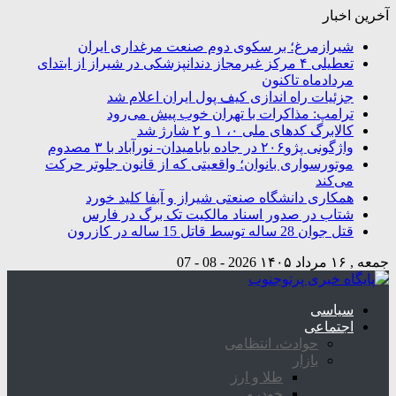
آخرین اخبار
شیرازمرغ؛ بر سکوی دوم صنعت مرغداری ایران
تعطیلی ۴ مرکز غیرمجاز دندانپزشکی در شیراز از ابتدای
مردادماه تاکنون
جزئیات راه اندازی کیف پول ایران اعلام شد
ترامپ: مذاکرات با تهران خوب پیش می‌رود
کالابرگ کدهای ملی ۰، ۱ و ۲ شارژ شد
واژگونی پژو۲۰۶ در جاده بابامیدان- نورآباد با ۳ مصدوم
موتورسواری بانوان؛ واقعیتی که از قانون جلوتر حرکت
می‌کند
همکاری دانشگاه صنعتی شیراز و آبفا کلید خورد
شتاب در صدور اسناد مالکیت تک برگ در فارس
قتل جوان 28 ساله توسط قاتل 15 ساله در کازرون
جمعه , ۱۶ مرداد ۱۴۰۵
2026 - 08 - 07
سیاسی
اجتماعی
حوادث، انتظامی
بازار
طلا و ارز
خودرو