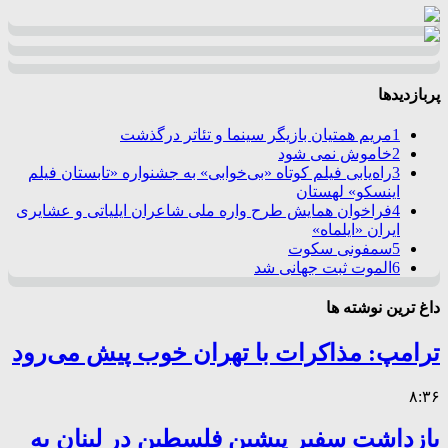
پربازدیدها
1
مریم همتیان بازیگر سینما و تئاتر درگذشت
2
خاموش نمی شود
3
راه‌یابی فیلم کوتاه «بی‌خوابی» به جشنواره «تابستان فیلم
اینسکو» لهستان
4
فراخوان همایش طرح واره ملی شاعران ایلیاتی و عشایری
ایران «ایلماه»
5
سمفونی سکوت
6
الموت ثبت جهانی شد
داغ ترین نوشته ها
ترامپ: مذاکرات با تهران خوب پیش می‌رود
۸:۳۶
بازداشت سفیر پیشین فلسطین در لبنان به