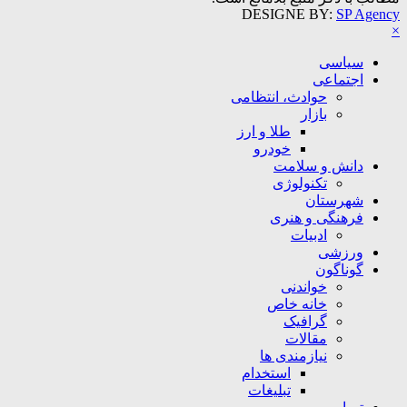
DESIGNE BY:
SP Agency
×
سیاسی
اجتماعی
حوادث، انتظامی
بازار
طلا و ارز
خودرو
دانش و سلامت
تکنولوژی
شهرستان
فرهنگی و هنری
ادبیات
ورزشی
گوناگون
خواندنی
خانه خاص
گرافیک
مقالات
نیازمندی ها
استخدام
تبلیغات