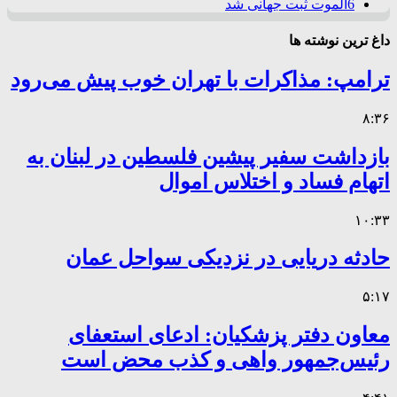
6
الموت ثبت جهانی شد
داغ ترین نوشته ها
ترامپ: مذاکرات با تهران خوب پیش می‌رود
۸:۳۶
بازداشت سفیر پیشین فلسطین در لبنان به
اتهام فساد و اختلاس اموال
۱۰:۳۳
حادثه دریایی در نزدیکی سواحل عمان
۵:۱۷
معاون دفتر پزشکیان: ادعای استعفای
رئیس‌جمهور واهی و کذب محض است