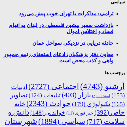
سیاسی
ترامپ: مذاکرات با تهران خوب پیش می‌رود
بازداشت سفیر پیشین فلسطین در لبنان به اتهام
فساد و اختلاس اموال
حادثه دریایی در نزدیکی سواحل عمان
معاون دفتر پزشکیان: ادعای استعفای رئیس‌جمهور
واهی و کذب محض است
برچسب ها
آرشیو
(4743)
اجتماعی
(2727)
ادبیات
بازار
(403)
(153)
تبلیغات
(124)
تصاویر
استخدام
(2)
حوادث
(2343)
خانه
(165)
تکنولوژی
(179)
دانش و
خاص
(392)
خواندنی
(148)
خبر فوری
(11)
شهرستان
سیاسی
(1894)
سلامت
(717)