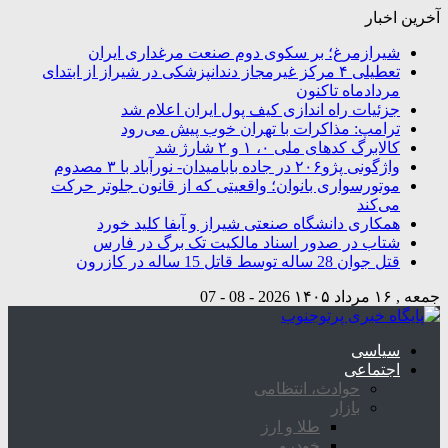
آخرین اخبار
شیرازمرغ؛ بر سکوی دوم صنعت مرغداری ایران
تعطیلی ۴ مرکز غیرمجاز دندانپزشکی در شیراز از ابتدای
مردادماه تاکنون
جزئیات راه اندازی کیف پول ایران اعلام شد
ترامپ: مذاکرات با تهران خوب پیش می‌رود
کالابرگ کدهای ملی ۰، ۱ و ۲ شارژ شد
واژگونی پژو۲۰۶ در جاده بابامیدان- نورآباد با ۳ مصدوم
موتورسواری بانوان؛ واقعیتی که از قانون جلوتر حرکت
می‌کند
همکاری دانشگاه صنعتی شیراز و آبفا کلید خورد
شتاب در صدور اسناد مالکیت تک برگ در فارس
قتل جوان 28 ساله توسط قاتل 15 ساله در کازرون
جمعه , ۱۶ مرداد ۱۴۰۵
2026 - 08 - 07
سیاسی
اجتماعی
حوادث، انتظامی
بازار
طلا و ارز
خودرو