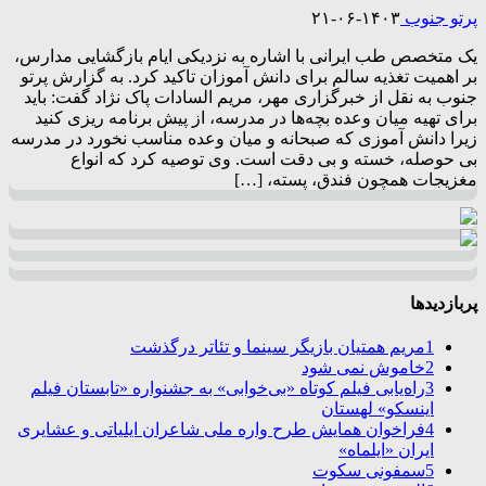
پرتو جنوب
۱۴۰۳-۰۶-۲۱
یک متخصص طب ایرانی با اشاره به نزدیکی ایام بازگشایی مدارس،
بر اهمیت تغذیه سالم برای دانش آموزان تاکید کرد. به گزارش پرتو
جنوب به نقل از خبرگزاری مهر، مریم السادات پاک نژاد گفت: باید
برای تهیه میان وعده بچه‌ها در مدرسه، از پیش برنامه ریزی کنید
زیرا دانش آموزی که صبحانه و میان وعده مناسب نخورد در مدرسه
بی حوصله، خسته و بی دقت است. وی توصیه کرد که انواع
مغزیجات همچون فندق، پسته، […]
پربازدیدها
1
مریم همتیان بازیگر سینما و تئاتر درگذشت
2
خاموش نمی شود
3
راه‌یابی فیلم کوتاه «بی‌خوابی» به جشنواره «تابستان فیلم
اینسکو» لهستان
4
فراخوان همایش طرح واره ملی شاعران ایلیاتی و عشایری
ایران «ایلماه»
5
سمفونی سکوت