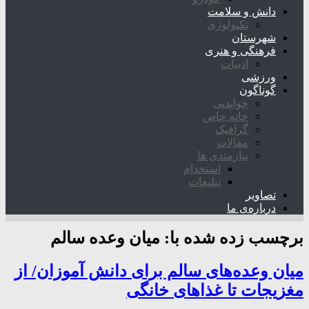
دانش و سلامت
تکنولوژی
شهرستان
فرهنگی و هنری
ادبیات
ورزشی
گوناگون
خواندنی
خانه خاص
گرافیک
مقالات
نیازمندی ها
استخدام
تبلیغات
تصاویر
درباره‌ی ما
برچسب زده شده با:
میان وعده سالم
میان وعده‌های سالم برای دانش آموزان/ از
مغزیجات تا غذاهای خانگی