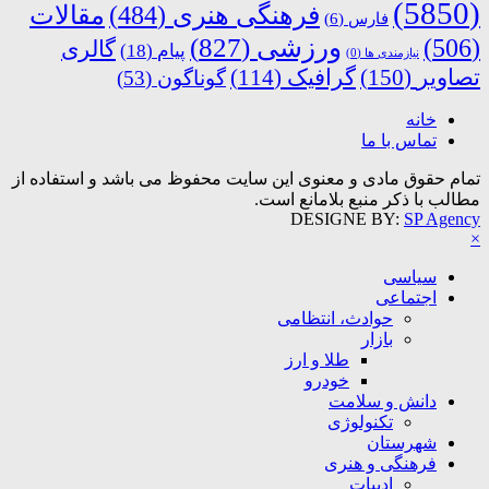
(5850)
فرهنگی هنری
(484)
مقالات
فارس
(6)
ورزشی
(827)
(506)
گالری
پیام
(18)
نیازمندی ها
(0)
تصاویر
(150)
گرافیک
(114)
گوناگون
(53)
خانه
تماس با ما
تمام حقوق مادی و معنوی این سایت محفوظ می باشد و استفاده از
مطالب با ذکر منبع بلامانع است.
DESIGNE BY:
SP Agency
×
سیاسی
اجتماعی
حوادث، انتظامی
بازار
طلا و ارز
خودرو
دانش و سلامت
تکنولوژی
شهرستان
فرهنگی و هنری
ادبیات