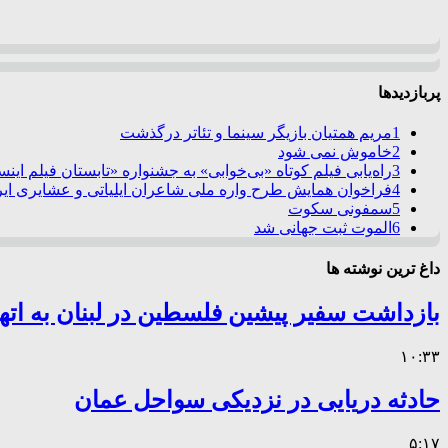
پربازدیدها
1
مریم همتیان بازیگر سینما و تئاتر درگذشت
2
خاموش نمی شود
3
راه‌یابی فیلم کوتاه «بی‌خوابی» به جشنواره «تابستان فیلم این
4
فراخوان همایش طرح واره ملی شاعران ایلیاتی و عشایری ایرا
5
سمفونی سکوت
6
الموت ثبت جهانی شد
داغ ترین نوشته ها
بازداشت سفیر پیشین فلسطین در لبنان به اته
۱۰:۳۳
حادثه دریایی در نزدیکی سواحل عمان
۵:۱۷