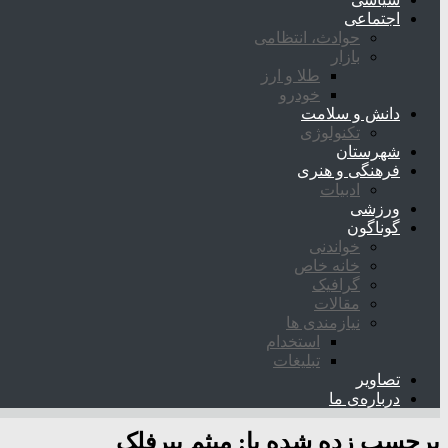
اجتماعی
حوادث، انتظامی
بازار
طلا و ارز
خودرو
دانش و سلامت
تکنولوژی
شهرستان
فرهنگی و هنری
ادبیات
ورزشی
گوناگون
خواندنی
خانه خاص
گرافیک
مقالات
نیازمندی ها
استخدام
تبلیغات
تصاویر
درباره‌ی ما
برچسب زده شده با:
میثم پیرفلک