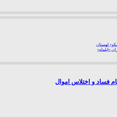
سکو» لهستان
ن «ایلماه»
ام فساد و اختلاس اموال