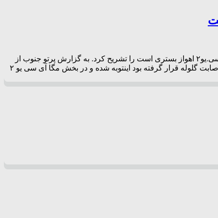
ت
رییس مرکز آموزشی و درمانی گلستان آخرین وضعیت جسمی مصدومان حادثه تروریستی ایذه به ویژه «میثم پیرفلک» که در بخش مگا آی.سی.یو۲ اهواز بستری است را تشریح کرد. به گزارش پرتو جنوب از
ایرنا، دکتر داوود شلیل احمدی ضمن اشاره به آخرین وضعیت جسمانی میثم پیرفلک(پدر کیان پیرفلک)، بیان کرد: وی که از ناحیه شکم مورد اصابت گلوله قرار گرفته بود اینتوبه شده و در بخش مگا آی سی یو ۲