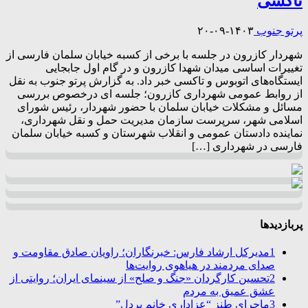
تاکسی
پرتو جنوب
۱۴۰۳-۰۹-۲۰
شهردار کازرون در جلسه با برخی از کسبه خیابان سلمان فارسی از
تغییرات اساسی میدان شهدا کازرون و در گام اول جابجایی
ایستگاه‌های اتوبوس و تاکسی خبر داد. به گزارش پرتو جنوب به نقل
از روابط عمومی شهرداری کازرون؛ جلسه ای درخصوص بررسی
مسائل و مشکلات خیابان سلمان با حضور شهردار، رئیس شورای
اسلامی شهر، سرپرست سازمان مدیریت حمل و نقل شهرداری،
نماینده دادستان عمومی و انقلاب شهرستان و کسبه خیابان سلمان
فارسی در شهرداری […]
پربازدیدها
1
مدیرکل ارشاد فارس: خبرنگاران؛ راویان صادق مقاومت و
صدای مردمند در هیاهوی روایت‌ها
2
تحسین کارگردان «جنگ و صلح» از سینمای ایران؛ روایتی از
عشق عمیق به مردم
3
ماجرای طنز “عزاداری خانم پردل”