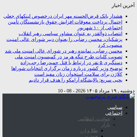
آخرین اخبار
هشدار بانک قرض‌الحسنه مهر ایران درخصوص لینکهای جعلی
احتمال پرداخت معوقات افزایش حقوق بازنشستگان تأمین
اجتماعی از ۱۰ شهریور
انتصاب ذوالقدر به عنوان مشاور سیاسی رهبر انقلاب
پزشکیان، محسن رضایی را بعنوان دبیر شورای عالی امنیت
منصوب کرد
محسن رضایی، نماینده رهبر در شورای عالی امنیت ملی شد
تصویب کلیات طرح تنگه هرمز در کمیسیون امنیت ملی
دستگیری ۵ نفر در ارتباط با قتل حمیدرضا رجب‌زاده
توضیح وزیر کشور درباره زمان برگزاری انتخابات شوراها
کلاژن برای سلامت استخوان زنان مفید است
یحیی سریع: پالایشگاه آرامکو را هدف قرار دادیم
دوشنبه , ۱۹ مرداد ۱۴۰۵
2026 - 08 - 10
سیاسی
اجتماعی
حوادث، انتظامی
بازار
طلا و ارز
خودرو