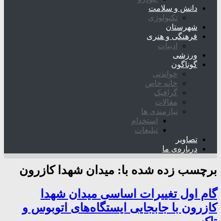
دانش و سلامت
تکنولوژی
شهرستان
فرهنگی و هنری
ادبیات
ورزشی
گوناگون
خواندنی
خانه خاص
گرافیک
مقالات
نیازمندی ها
استخدام
تبلیغات
تصاویر
درباره‌ی ما
برچسب زده شده با:
میدان شهدا کازرون
گام اول تغییرات اساسی میدان شهدا
کازرون با جابجایی ایستگاه‌های اتوبوس و