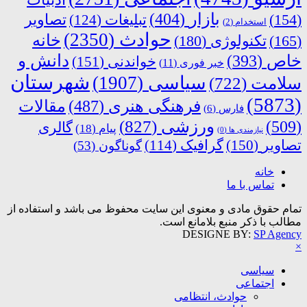
بازار
(404)
(154)
تبلیغات
(124)
تصاویر
استخدام
(2)
حوادث
(2350)
خانه
(165)
تکنولوژی
(180)
دانش و
خاص
(393)
خواندنی
(151)
خبر فوری
(11)
شهرستان
سیاسی
(1907)
سلامت
(722)
(5873)
فرهنگی هنری
(487)
مقالات
فارس
(6)
ورزشی
(827)
(509)
گالری
پیام
(18)
نیازمندی ها
(0)
تصاویر
(150)
گرافیک
(114)
گوناگون
(53)
خانه
تماس با ما
تمام حقوق مادی و معنوی این سایت محفوظ می باشد و استفاده از
مطالب با ذکر منبع بلامانع است.
DESIGNE BY:
SP Agency
×
سیاسی
اجتماعی
حوادث، انتظامی