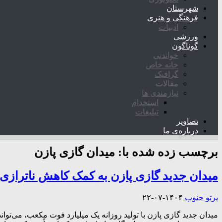
شهرستان
فرهنگی و هنری
ادبیات
ورزشی
گوناگون
خواندنی
خانه خاص
گرافیک
مقالات
نیازمندی ها
استخدام
تبلیغات
تصاویر
درباره‌ی ما
برچسب زده شده با:
میدان گازی پازن
میدان جدید گازی پازن به کمک کاهش ناترازی‌ها می‌آید/ گاز ته
پرتو جنوب
۱۴۰۴-۰۷-۲۲
میدان جدید گازی پازن با تولید روزانه یک میلیارد فوت مکعب، می‌توان