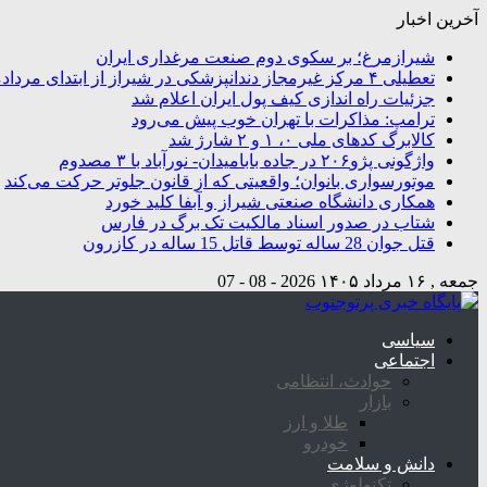
آخرین اخبار
شیرازمرغ؛ بر سکوی دوم صنعت مرغداری ایران
تعطیلی ۴ مرکز غیرمجاز دندانپزشکی در شیراز از ابتدای مردادماه تاکنون
جزئیات راه اندازی کیف پول ایران اعلام شد
ترامپ: مذاکرات با تهران خوب پیش می‌رود
کالابرگ کدهای ملی ۰، ۱ و ۲ شارژ شد
واژگونی پژو۲۰۶ در جاده بابامیدان- نورآباد با ۳ مصدوم
موتورسواری بانوان؛ واقعیتی که از قانون جلوتر حرکت می‌کند
همکاری دانشگاه صنعتی شیراز و آبفا کلید خورد
شتاب در صدور اسناد مالکیت تک برگ در فارس
قتل جوان 28 ساله توسط قاتل 15 ساله در کازرون
جمعه , ۱۶ مرداد ۱۴۰۵
2026 - 08 - 07
سیاسی
اجتماعی
حوادث، انتظامی
بازار
طلا و ارز
خودرو
دانش و سلامت
تکنولوژی