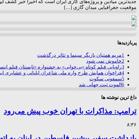
جدیدترین میادین و پروژه‌های گازی ایران است که اخیراً خبر کشف این
موقعیت جغرافیایی میدان گازی […]
پربازدیدها
1
مریم همتیان بازیگر سینما و تئاتر درگذشت
2
خاموش نمی شود
3
راه‌یابی فیلم کوتاه «بی‌خوابی» به جشنواره «تابستان فیلم این
4
فراخوان همایش طرح واره ملی شاعران ایلیاتی و عشایری ایرا
5
سمفونی سکوت
6
الموت ثبت جهانی شد
داغ ترین نوشته ها
ترامپ: مذاکرات با تهران خوب پیش می‌رود
۸:۳۶
بازداشت سفیر پیشین فلسطین در لبنان به اته