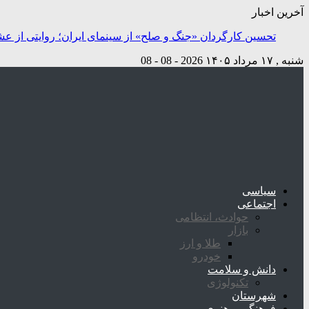
آخرین اخبار
تحسین کارگردان «جنگ و صلح» از سینمای ایران؛ روایتی از ع
شنبه , ۱۷ مرداد ۱۴۰۵
2026 - 08 - 08
سیاسی
اجتماعی
حوادث، انتظامی
بازار
طلا و ارز
خودرو
دانش و سلامت
تکنولوژی
شهرستان
فرهنگی و هنری