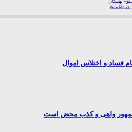
سکو» لهستان
ن «ایلماه»
ام فساد و اختلاس اموال
‌جمهور واهی و کذب محض است