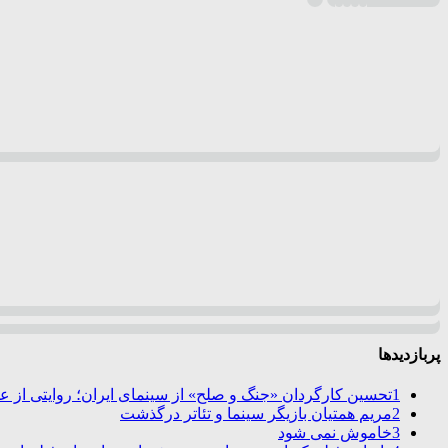
پربازدیدها
1
تحسین کارگردان «جنگ و صلح» از سینمای ایران؛ روایتی از 
2
مریم همتیان بازیگر سینما و تئاتر درگذشت
3
خاموش نمی شود