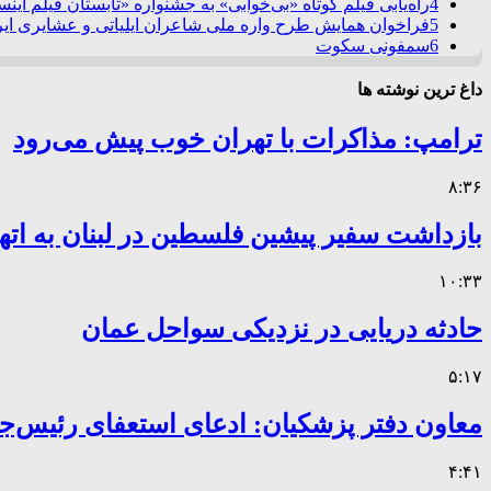
4
راه‌یابی فیلم کوتاه «بی‌خوابی» به جشنواره «تابستان فیلم این
5
فراخوان همایش طرح واره ملی شاعران ایلیاتی و عشایری ایرا
6
سمفونی سکوت
داغ ترین نوشته ها
ترامپ: مذاکرات با تهران خوب پیش می‌رود
۸:۳۶
بازداشت سفیر پیشین فلسطین در لبنان به اته
۱۰:۳۳
حادثه دریایی در نزدیکی سواحل عمان
۵:۱۷
معاون دفتر پزشکیان: ادعای استعفای رئیس
۴:۴۱