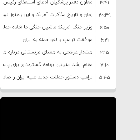
معاون دفتر پزشکیان: ادعای استعفای رئیس
۴:۴۱
است
زمان و تاریخ مذاکرات آمریکا و ایران هنوز نه
۲۰:۳۹
وزیر جنگ آمریکا: ماشین جنگی ما آماده حمله 
۶:۵۰
موافقت ترامپ با لغو حمله به ایران
۶:۲۱
هشدار عراقچی به همتای عربستانی درباره همرا
۲:۱۵
مقام ارشد امنیتی: برنامه گسترده‌ای برای پاسخ 
۷:۱۰
ترامپ دستور حملات جدید علیه ایران را صادر 
۵:۴۵
سپاه: دو نفتکش متخلف مورد اصابت قرار گر
۱۲:۵۹
ترامپ مدعی توافق تاریخی برای خلع سلاح ک
۸:۵۷
اعتراض عراقچی به همتای بلغارستانی به دلیل
۱۶:۱۹
ایران
کشورهایی که به متجاوزان کمک می کنند پ
۱۰:۱۵
سنتکام پایان تجاوز جدید به ایران را اعلام کرد