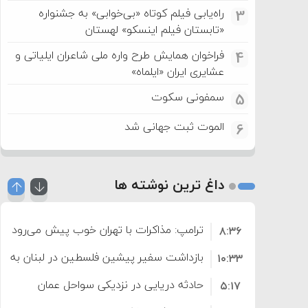
راه‌یابی فیلم کوتاه «بی‌خوابی» به جشنواره
3
«تابستان فیلم اینسکو» لهستان
فراخوان همایش طرح واره ملی شاعران ایلیاتی و
4
عشایری ایران «ایلماه»
سمفونی سکوت
5
الموت ثبت جهانی شد
6
داغ ترین نوشته ها
ترامپ: مذاکرات با تهران خوب پیش می‌رود
۸:۳۶
بازداشت سفیر پیشین فلسطین در لبنان به اته
۱۰:۳۳
حادثه دریایی در نزدیکی سواحل عمان
۵:۱۷