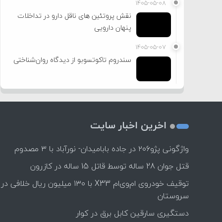
۱۴۰۵-۰۵-۰۸
نقش پروتئین های ناقل دارو در تداخلات
پنهان دارویی
۱۴۰۵-۰۵-۰۷
سندروم تاکوتسوبو از دیدگاه روان‌شناختی
اخرین اخبار سایت
واژگونی پژو۲۰۶ در جاده بابامیدان- نورآباد با ۳ مصدوم
قتل جوان 28 ساله توسط قاتل 15 ساله در کازرون
توقیف خودروی ام‌وی‌ام X33 با ۱۳۰ میلیون ریال خلافی در
سروستان
دستگیری سارقین کابل برق در کوار