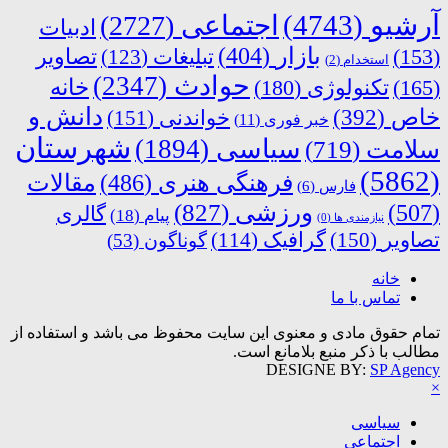
آرشیو
(4743)
اجتماعی
(2727)
ادبیات
بازار
(404)
(153)
تبلیغات
(123)
تصاویر
استخدام
(2)
حوادث
(2347)
خانه
(165)
تکنولوژی
(180)
دانش و
خاص
(392)
خواندنی
(151)
خبر فوری
(11)
شهرستان
سیاسی
(1894)
سلامت
(719)
(5862)
فرهنگی هنری
(486)
مقالات
فارس
(6)
ورزشی
(827)
(507)
گالری
پیام
(18)
نیازمندی ها
(0)
تصاویر
(150)
گرافیک
(114)
گوناگون
(53)
خانه
تماس با ما
تمام حقوق مادی و معنوی این سایت محفوظ می باشد و استفاده از
مطالب با ذکر منبع بلامانع است.
DESIGNE BY:
SP Agency
×
سیاسی
اجتماعی