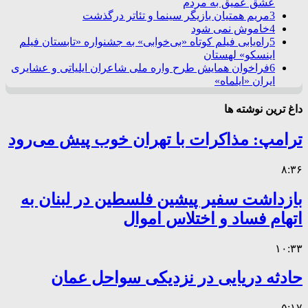
عشق عمیق به مردم
3
مریم همتیان بازیگر سینما و تئاتر درگذشت
4
خاموش نمی شود
5
راه‌یابی فیلم کوتاه «بی‌خوابی» به جشنواره «تابستان فیلم
اینسکو» لهستان
6
فراخوان همایش طرح واره ملی شاعران ایلیاتی و عشایری
ایران «ایلماه»
داغ ترین نوشته ها
ترامپ: مذاکرات با تهران خوب پیش می‌رود
۸:۳۶
بازداشت سفیر پیشین فلسطین در لبنان به
اتهام فساد و اختلاس اموال
۱۰:۳۳
حادثه دریایی در نزدیکی سواحل عمان
۵:۱۷