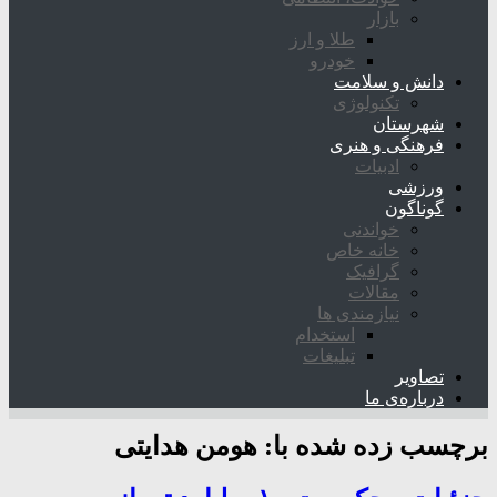
بازار
طلا و ارز
خودرو
دانش و سلامت
تکنولوژی
شهرستان
فرهنگی و هنری
ادبیات
ورزشی
گوناگون
خواندنی
خانه خاص
گرافیک
مقالات
نیازمندی ها
استخدام
تبلیغات
تصاویر
درباره‌ی ما
برچسب زده شده با:
هومن هدایتی