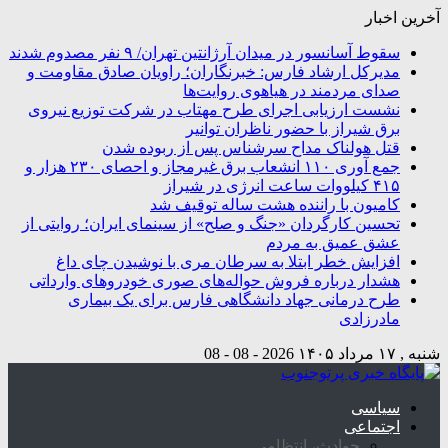
آخرین اخبار
سقوط آسانسور در میدان آرژانتین تهران/ ۹ نفر مصدوم شدند
مدیرکل ارشاد فارس: خبرنگاران؛ راویان صادق مقاومت و
صدای مردمند در هیاهوی روایت‌ها
نشست ارزیابی اجرای طرح مهتاب در شرکت توزیع نیروی
برق شیراز با حضور ناظران توانیر
قتل هولناک مداح سرشناس پس از ربوده شدن
جمع آوری ۱۱۰ انشعاب برق غیرمجاز و احصای ۲۳۰ هزار و
۴۱۵ کیلووات ساعت انرژی در شیراز
کامیون با راننده هشت ساله توقیف شد
تحسین کارگردان «جنگ و صلح» از سینمای ایران؛ روایتی از
عشق عمیق به مردم
افزایش خطر ابتلا به سرطان مری با نوشیدن چای داغ
هشدار درباره فروش حواله‌های صوری خودروهای وارداتی
طرح درمانی جهاد دانشگاهی فارس برای یک بیماری
مادرزادی
شنبه , ۱۷ مرداد ۱۴۰۵
2026 - 08 - 08
سیاسی
اجتماعی
حوادث، انتظامی