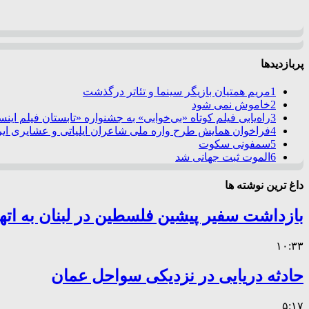
پربازدیدها
1
مریم همتیان بازیگر سینما و تئاتر درگذشت
2
خاموش نمی شود
3
راه‌یابی فیلم کوتاه «بی‌خوابی» به جشنواره «تابستان فیلم این
4
فراخوان همایش طرح واره ملی شاعران ایلیاتی و عشایری ایرا
5
سمفونی سکوت
6
الموت ثبت جهانی شد
داغ ترین نوشته ها
بازداشت سفیر پیشین فلسطین در لبنان به اته
۱۰:۳۳
حادثه دریایی در نزدیکی سواحل عمان
۵:۱۷