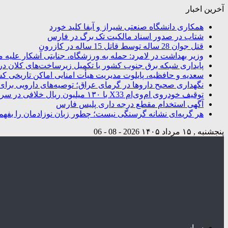
آخرین اخبار
همکاری دانشگاه صنعتی شیراز و آبفا کلید خورد
شتاب در صدور اسناد مالکیت تک برگ در فارس
قتل جوان 28 ساله توسط قاتل 15 ساله در کازرون
وزیر بهداشت در لامرد: حمله به ورزشگاه، جنایتی آشکار علیه م
پایداری شبکه برق جنوب کشور با تکمیل زیرساخت‌های کلان در
سعدیه و حافظیه، پایلوت مدیریت هیأت امنایی اماکن تاریخی ک
نگهداری صحیح داروها در گرمای عراق؛ توصیه‌های دارویی برای 
توقیف خودروی ام‌وی‌ام X33 با ۱۳۰ میلیون ریال خلافی در سروستان
آگهی استخدام مقطع درجه داری پلیس فارس
هر گریه‌ای نشانه گرسنگی نیست؛ چطور زبان نوزادمان را بفهم
پنجشنبه , ۱۵ مرداد ۱۴۰۵
2026 - 08 - 06
سیاسی