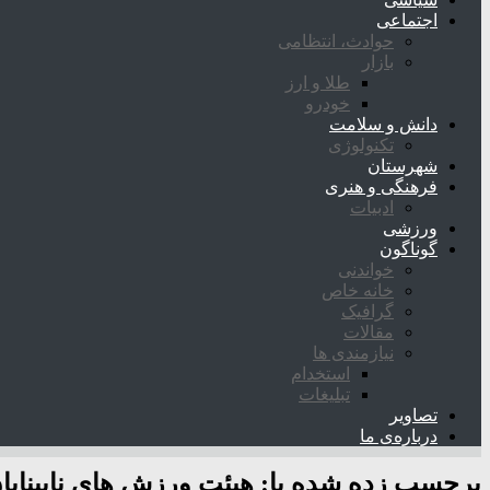
اجتماعی
حوادث، انتظامی
بازار
طلا و ارز
خودرو
دانش و سلامت
تکنولوژی
شهرستان
فرهنگی و هنری
ادبیات
ورزشی
گوناگون
خواندنی
خانه خاص
گرافیک
مقالات
نیازمندی ها
استخدام
تبلیغات
تصاویر
درباره‌ی ما
برچسب زده شده با:
هیئت ورزش های نابینایان