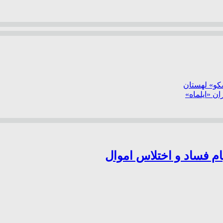
سکو» لهستان
ن «ایلماه»
ام فساد و اختلاس اموال