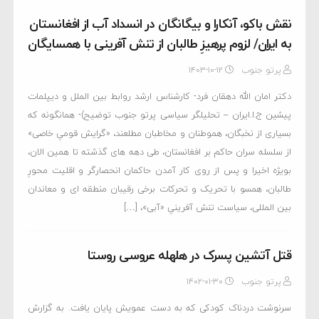
نقش باکو، آنکارا و بیگانگان در انسداد آب از افغانستان
به ایران/ لزوم پرهیزِ طالبان از تنش آفرینی با همسایگان
پرتو جنوب
۱۴۰۳-۱۰-۱۲
دکتر امان الله دهقان فرد- کارشناس ارشد روابط بین الملل و دیپلمات
پیشین ج.ا.ایران – تحلیلگر سیاسی پرتو جنوب توضیح)- همانگونه که
بسیاری از نخبگان، هموطنان و مخاطبان مطلعند، «گرایش قومیِ خاصی»
از سلسله سران حاکم بر افغانستان، طی دهه های گذشته تا همین الان،
بویژه اخیرا و پس از روی کار آمدن حاکمان انحصارگر و اقلیت محورِ
طالبان، همسو با تحریک و تحرکات برخی رقیبان منطقه ای و معاندان
بین المللی، سیاست تنش آفرینیِ «آبی»، […]
قتل آتشین پسرک در هلهله عروسی روستا
پرتو جنوب
۱۴۰۲-۰۱-۳۰
سرنوشت دردناک کودکی که به دست عمویش پایان یافت. به گزارش