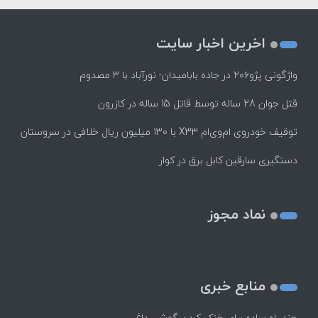
اخرین اخبار سایت
واژگونی پژو۲۰۶ در جاده بابامیدان- نورآباد با ۳ مصدوم
قتل جوان 28 ساله توسط قاتل 15 ساله در کازرون
توقیف خودروی ام‌وی‌ام X33 با ۱۳۰ میلیون ریال خلافی در سروستان
دستگیری سارقین کابل برق در کوار
نماد مجوز
منابع خبری
چند راه‌ ساده برای خنک کردن گوشی داغ