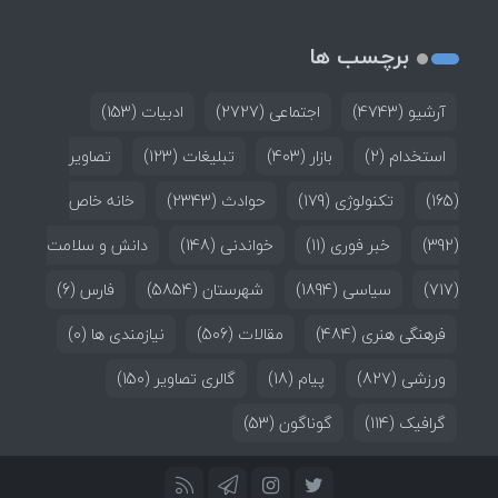
برچسب ها
آرشیو
(4743)
اجتماعی
(2727)
ادبیات
(153)
استخدام
(2)
بازار
(403)
تبلیغات
(123)
تصاویر
(165)
تکنولوژی
(179)
حوادث
(2343)
خانه خاص
(392)
خبر فوری
(11)
خواندنی
(148)
دانش و سلامت
(717)
سیاسی
(1894)
شهرستان
(5854)
فارس
(6)
فرهنگی هنری
(484)
مقالات
(506)
نیازمندی ها
(0)
ورزشی
(827)
پیام
(18)
گالری تصاویر
(150)
گرافیک
(114)
گوناگون
(53)