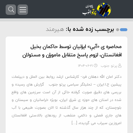
برچسب زده شده با:
هیرمند
محاصره ی «آبیِ» ایرانیان توسط حاکمان بخیل
افغانستان، لزوم پاسخ متقابل ماموران و مسئولان
پرتو جنوب
۱۴۰۴-۰۶-۲۱
دکتر امان الله دهقان فرد- کارشناس ارشد روابط بین الملل و دیپلمات
پیشین ج.ا.ایران – تحلیلگر سیاسی پرتو جنوب گزارش های رسیده و
بررسی های دقیق صورت گرفته حاکی از آن است سرزمین های واقع
شده در استان های حوزه ی شرق ایران، بویژه خراسانیان و سیستان و
بلوچستان، که از چند هزار سال گذشته تا الان بصورت طبیعی با آب
های جاریِ فصلی و دائمیِ منشعب از رودهای بالادستی افغانستان
امروزین سیراب می گردیده، […]