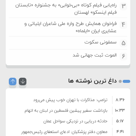
راه‌یابی فیلم کوتاه «بی‌خوابی» به جشنواره «تابستان
3
فیلم اینسکو» لهستان
فراخوان همایش طرح واره ملی شاعران ایلیاتی و
4
عشایری ایران «ایلماه»
سمفونی سکوت
5
الموت ثبت جهانی شد
6
داغ ترین نوشته ها
۸:۳۶
ترامپ: مذاکرات با تهران خوب پیش می‌رود
۱۰:۳۳
بازداشت سفیر پیشین فلسطین در لبنان به اتهام
۵:۱۷
فساد و اختلاس اموال
حادثه دریایی در نزدیکی سواحل عمان
۴:۴۱
معاون دفتر پزشکیان: ادعای استعفای رئیس‌جمهور