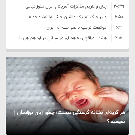
۲۰:۳۹
واهی و کذب محض است
زمان و تاریخ مذاکرات آمریکا و ایران هنوز نهایی
۶:۵۰
نشده است
وزیر جنگ آمریکا: ماشین جنگی ما آماده حمله
۶:۲۱
نظامی علیه ایران است
موافقت ترامپ با لغو حمله به ایران
۲:۱۵
هشدار عراقچی به همتای عربستانی درباره همراهی با
۷:۱۰
آمریکا
مقام ارشد امنیتی: برنامه گسترده‌ای برای پاسخ به
۵:۴۵
دیوانگی آمریکا داریم
ترامپ دستور حملات جدید علیه ایران را صادر کرد
۱۲:۵۹
سپاه: دو نفتکش متخلف مورد اصابت قرار گرفته و
۸:۵۷
متوقف شدند
ترامپ مدعی توافق تاریخی برای خلع سلاح کامل
۱۶:۱۹
حماس شد
اعتراض عراقچی به همتای بلغارستانی به دلیل کمک
۱۰:۱۵
به آمریکا در حملات به ایران
کشورهایی که به متجاوزان کمک می کنند پاسخ
هر گریه‌ای نشانه گرسنگی نیست؛ چطور زبان نوزادمان را
۶:۰۵
سختی خواهند گرفت
سنتکام پایان تجاوز جدید به ایران را اعلام کرد
بفهمیم؟
روی دیگر زندگی
تغذیه پدر می‌تواند بر سلامت نوزاد تأثیر بگذارد