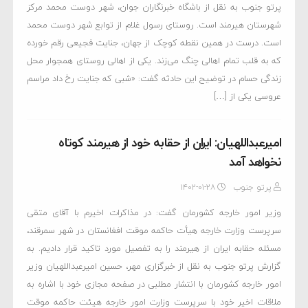
پرتو جنوب به نقل از باشگاه خبرنگاران جوان، شهر دوست محمد مرکز
شهرستان هیرمند است. روستای رسول غلام از توابع شهر دوست محمد
است. درست در همین نقطه کوچک از جهان، جنایت فجیعی رقم خورده
که به قلب تمام اهالی چنگ می‌زند. یکی از اهالی روستای همجوار محل
زندگی حسام در توضیح این حادثه گفت: «شبی که جنایت رخ داد مراسم
عروسی یکی از […]
امیرعبداللهیان: ایران از حقابه خود از هیرمند کوتاه
نخواهد آمد
پرتو جنوب
۱۴۰۲-۰۱-۲۸
وزیر امور خارجه کشورمان گفت: در مذاکرات اخیرم با آقای متقی
سرپرست وزارت خارجه هیأت حاکمه موقت افغانستان در شهر سمرقند،
مسئله حقابه ایران از هیرمند را به تفصیل مورد تاکید قرار دادیم. به
گزارش پرتو جنوب به نقل از خبرگزاری مهر، حسین امیرعبداللهیان وزیر
امور خارجه کشورمان با انتشار مطلبی در صفحه مجازی خود با اشاره به
ملاقات اخیر خود با سرپرست وزارت امور خارجه هیئت حاکمه موقت