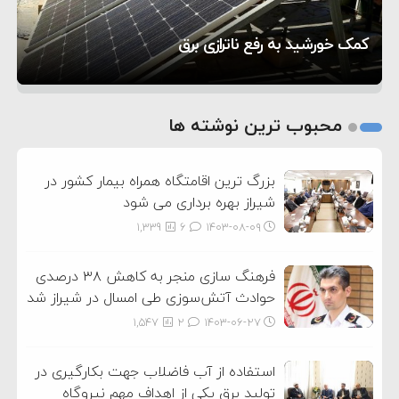
تحسین کارگردان «جنگ و صلح» از سینمای ایران؛ روایتی
۱۶:۱۹
حماس شد
اعتراض عراقچی به همتای بلغارستانی به دلیل کمک
۵ شهر افسانه‌ای هخامنشی که هنوز هم زنده هستند
از عشق عمیق به مردم
کمک خورشید به رفع ناترازی برق
به آمریکا در حملات به ایران
1
2
محبوب ترین نوشته ها
3
بزرگ ترین اقامتگاه همراه بیمار کشور در
شیراز بهره برداری می شود
1,339
6
۱۴۰۳-۰۸-۰۹
فرهنگ سازی منجر به کاهش ۳۸ درصدی
حوادث آتش‌سوزی طی امسال در شیراز شد
1,547
2
۱۴۰۳-۰۶-۲۷
استفاده از آب فاضلاب جهت بکارگیری در
تولید برق یکی از اهداف مهم نیروگاه