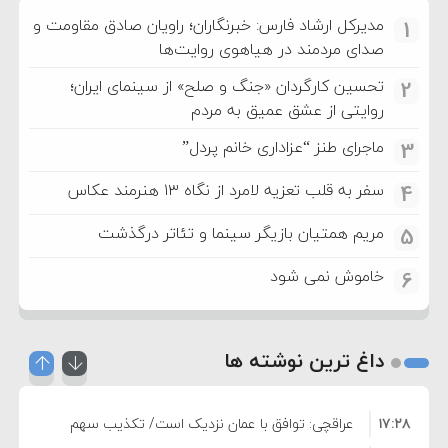
مدیرکل ارشاد فارس: خبرنگاران؛ راویان صادق مقاومت و
1
صدای مردمند در هیاهوی روایت‌ها
تحسین کارگردان «جنگ و صلح» از سینمای ایران؛
2
روایتی از عشق عمیق به مردم
ماجرای طنز “عزاداری خانم پردل”
3
سفر به قلب تعزیه لامرد از نگاه ۱۳ هنرمند عکاس
4
مریم همتیان بازیگر سینما و تئاتر درگذشت
5
خاموش نمی شود
6
داغ ترین نوشته ها
۱۷:۲۸
عراقچی: توافق با عمان نزدیک است/ تکذیب سهم