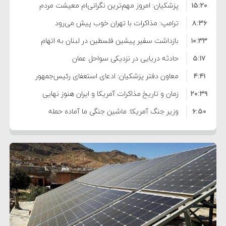
۱۵:۲۰
۱۱ درصدی ایران از خزر
پزشکیان: امروز مهم‌ترین نگرانی‌ام معیشت مردم
۸:۳۶
است
ترامپ: مذاکرات با تهران خوب پیش می‌رود
۱۰:۳۳
بازداشت سفیر پیشین فلسطین در لبنان به اتهام
۵:۱۷
فساد و اختلاس اموال
حادثه دریایی در نزدیکی سواحل عمان
۴:۴۱
معاون دفتر پزشکیان: ادعای استعفای رئیس‌جمهور
۲۰:۳۹
واهی و کذب محض است
زمان و تاریخ مذاکرات آمریکا و ایران هنوز نهایی
۶:۵۰
نشده است
وزیر جنگ آمریکا: ماشین جنگی ما آماده حمله
۶:۲۱
نظامی علیه ایران است
موافقت ترامپ با لغو حمله به ایران
۲:۱۵
هشدار عراقچی به همتای عربستانی درباره همراهی با
۷:۱۰
آمریکا
مقام ارشد امنیتی: برنامه گسترده‌ای برای پاسخ به
۵:۴۵
دیوانگی آمریکا داریم
ترامپ دستور حملات جدید علیه ایران را صادر کرد
۱۲:۵۹
سپاه: دو نفتکش متخلف مورد اصابت قرار گرفته و
۸:۵۷
متوقف شدند
ترامپ مدعی توافق تاریخی برای خلع سلاح کامل