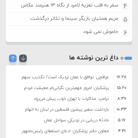
سفر به قلب تعزیه لامرد از نگاه ۱۳ هنرمند عکاس
4
مریم همتیان بازیگر سینما و تئاتر درگذشت
5
خاموش نمی شود
6
داغ ترین نوشته ها
۱۷:۲۸
عراقچی: توافق با عمان نزدیک است/ تکذیب سهم
۱۵:۲۰
۱۱ درصدی ایران از خزر
پزشکیان: امروز مهم‌ترین نگرانی‌ام معیشت مردم
۸:۳۶
است
ترامپ: مذاکرات با تهران خوب پیش می‌رود
۱۰:۳۳
بازداشت سفیر پیشین فلسطین در لبنان به اتهام
۵:۱۷
فساد و اختلاس اموال
حادثه دریایی در نزدیکی سواحل عمان
۴:۴۱
معاون دفتر پزشکیان: ادعای استعفای رئیس‌جمهور