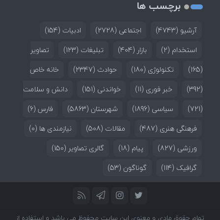
برچسب ها
آرشیو
(4743)
اجتماعی
(2728)
ادبیات
(154)
استخدام
(2)
بازار
(404)
تبلیغات
(123)
تصاویر
(165)
تکنولوژی
(180)
حوادث
(2347)
خانه خاص
(392)
خبر فوری
(11)
خواندنی
(151)
دانش و سلامت
(721)
سیاسی
(1896)
شهرستان
(5863)
فارس
(6)
فرهنگی هنری
(487)
مقالات
(508)
نیازمندی ها
(0)
ورزشی
(827)
پیام
(18)
گالری تصاویر
(150)
گرافیک
(114)
گوناگون
(53)
تمام حقوق مادی و معنوی این سایت محفوظ می باشد و استفاده از